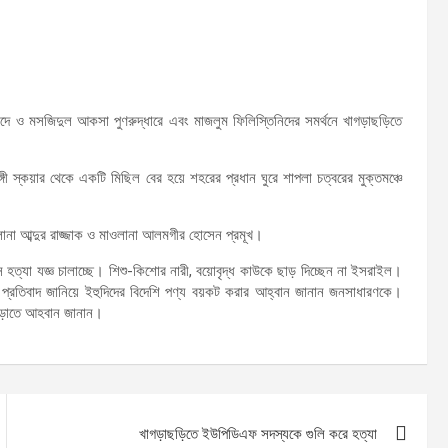
াদে ও মসজিদুল আকসা পুণরুদ্ধারে এবং মাজলুম ফিলিস্তিনিদের সমর্থনে খাগড়াছড়িতে
গী স্কয়ার থেকে একটি মিছিল বের হয়ে শহরের প্রধান ঘুরে শাপলা চত্বরের মুক্তমঞ্চে
লানা আব্দুর রাজ্জাক ও মাওলানা আলমগীর হোসেন প্রমূখ।
হত্যা যজ্ঞ চালাচ্ছে। শিশু-কিশোর নারী, বয়োবৃদ্ধ কাউকে ছাড় দিচ্ছেন না ইসরাইল।
া ও প্রতিবাদ জানিয়ে ইহুদিদের বিদেশি পণ্য বয়কট করার আহ্বান জানান জনসাধারণকে।
দাঁড়াতে আহবান জানান।
খাগড়াছড়িতে ইউপিডিএফ সদস্যকে গুলি করে হত্যা