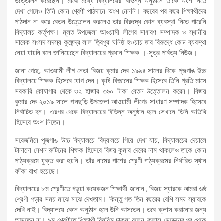
উত্তোলন করেছেন। মাঝে মধ্যে বিদ্যালয়ের বিভিন্ন অনুষ্ঠানে তাকে অংশ নিতে
দেখা গেলেও তিনি কোন শ্রেণী পাঠদানে অংশ নেননি। বছরের পর বছর শিক্ষার্থীদের
পাঠদান না করে বেতন উত্তোলন করলেও তার বিরুদ্ধে কোন ব্যবস্থা নিতে পারেনি
বিদ্যালয় কর্তৃপক্ষ। মূলত উপজেলা আওয়ামী লীগের সাধারণ সম্পাদক ও স্থানীয়
সাবেক সংসদ সদস্য কুজেন্দ্র লাল ত্রিপুরা ঘনিষ্ঠ হওয়ায় তার বিরুদ্ধে কোন ব্যবস্থা
নেয়া যায়নি বলে জানিয়েছেন বিদ্যালয়ের প্রধান শিক্ষক ।-সূত্র পার্বত্য নিউজ।
জানা গেছে, আওয়ামী লীগ নেতা বিজয় কুমার দেব ১৯৯৪ সালের দিকে পুজগাঙ উচ্চ
বিদ্যালয়ে শিক্ষক হিসেবে যোগ দেন। কৃষি বিজ্ঞানের শিক্ষক হিসেবে তিনি প্রতি মাসে
সরকারি কোষাগার থেকে ৩২ হাজার ৩৯০ টাকা বেতন উত্তোলন করেন। বিজয়
কুমার দেব ২০১৯ সালে পানছড়ি উপজেলা আওয়ামী লীগের সাধারণ সম্পাদক হিসেবে
নির্বাচিত হন। এরপর থেকে বিদ্যালয়ের বিভিন্ন অনুষ্ঠান হলে সেখানে তিনি অতিথি
হিসেবে অংশ নিতেন।
সরেজমিনে পুজগাঙ উচ্চ বিদ্যালয়ে বিদ্যালয়ে গিয়ে দেখা যায়, বিদ্যালয়ের দেয়ালে
টানানো সেশন রুটিনের শিক্ষক হিসেবে বিজয় কুমার দেবের নাম থাকলেও তাকে কোন
পাঠ্যক্রমে যুক্ত করা হয়নি। তাঁর নামের পাশের শ্রেণী পাঠ্যক্রমের নির্ধারিত স্থান
ফাঁকা রাখা হয়েছে।
বিদ্যালয়ের ৮ম শ্রেণীতে পড়ুয়া কয়েকজন শিক্ষার্থী জানান , বিজয় স্যারকে আমরা ৬ষ্ঠ
শ্রেণী পড়ার সময় মাঝে মাঝে দেখতাম। কিন্তু গত তিন বছরের বেশি সময় স্যারকে
দেখি নাই। বিদ্যালয়ে কোন অনুষ্ঠান হলে উনি আসতেন। তবে ক্লাস করানোর জন্য
আসতেন না। ৯ম শ্রেণীতে শিক্ষার্থী রিমঝিম চাকমা বলেন, ক্লাস সেভেনের পর থেকে