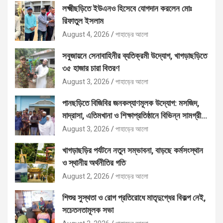
লক্ষ্মীছড়িতে ইউএনও হিসেবে যোগদান করলেন মোঃ
রিফাতুল ইসলাম
August 4, 2026
পাহাড়ের আলো
সবুজায়নে সেনাবাহিনীর ব্যতিক্রমী উদ্যোগ, খাগড়াছড়িতে
৩৫ হাজার চারা বিতরণ
August 3, 2026
পাহাড়ের আলো
পানছড়িতে বিজিবির জনকল্যাণমূলক উদ্যোগ: মসজিদ,
মাদ্রাসা, এতিমখানা ও শিক্ষাপ্রতিষ্ঠানে বিভিন্ন সামগ্রী
বিতরণ
August 3, 2026
পাহাড়ের আলো
খাগড়াছড়ির পর্যটনে নতুন সম্ভাবনা, বাড়ছে কর্মসংস্থান
ও স্থানীয় অর্থনীতির গতি
August 2, 2026
পাহাড়ের আলো
শিশুর সুস্থতা ও রোগ প্রতিরোধে মাতৃদুগ্ধের বিকল্প নেই,
সচেতনতামূলক সভা