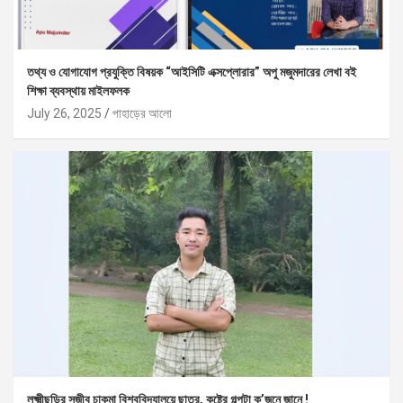
তথ্য ও যোগাযোগ প্রযুক্তি বিষয়ক “আইসিটি এক্সপ্লোরার” অপু মজুমদারের লেখা বই
শিক্ষা ব্যবস্থায় মাইলফলক
July 26, 2025
পাহাড়ের আলো
লক্ষ্মীছড়ির সজীব চাকমা বিশ্ববিদ্যালয়ে ছাত্র, কষ্টের গল্পটা ক’জনে জানে !