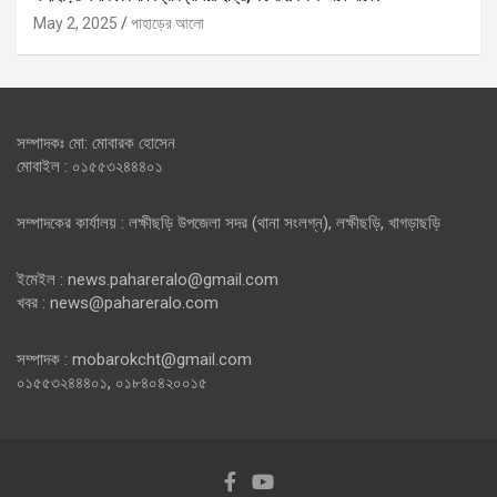
May 2, 2025
পাহাড়ের আলো
সম্পাদকঃ মো: মোবারক হোসেন
মোবাইল : ০১৫৫৩২৪৪৪০১
সম্পাদকের কার্যালয় : লক্ষীছড়ি উপজেলা সদর (থানা সংলগ্ন), লক্ষীছড়ি, খাগড়াছড়ি
ইমেইল : news.pahareralo@gmail.com
খবর : news@pahareralo.com
সম্পাদক : mobarokcht@gmail.com
০১৫৫৩২৪৪৪০১, ০১৮৪০৪২০০১৫