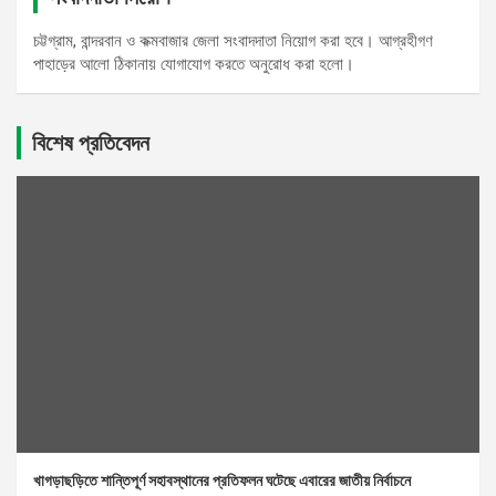
চট্টগ্রাম, বান্দরবান ও কক্মবাজার জেলা সংবাদদাতা নিয়োগ করা হবে। আগ্রহীগণ
পাহাড়ের আলো ঠিকানায় যোগাযোগ করতে অনুরোধ করা হলো।
বিশেষ প্রতিবেদন
খাগড়াছড়িতে শান্তিপূর্ণ সহাবস্থানের প্রতিফলন ঘটেছে এবারের জাতীয় নির্বাচনে