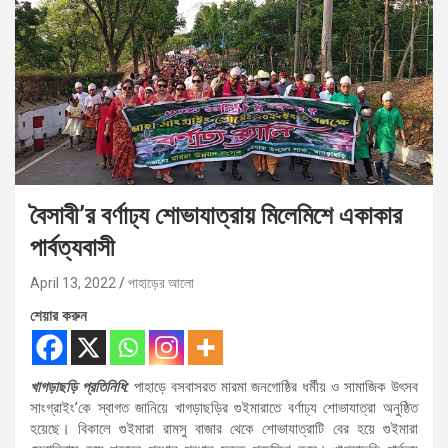
বৈসাবী’র বর্ণাঢ্য শোভাযাত্রায় মিলেমিশে একাকার
পার্বত্যবাসী
April 13, 2022
পাহাড়ের আলো
শেয়ার করুন
খাগড়াছড়ি প্রতিনিধি:
পাহাড়ে বসবাসরত মারমা জনগোষ্ঠির ধর্মীয় ও সামাজিক উৎসব
সাংগ্রাইং’কে স্বাগত জানিয়ে খাগড়াছড়ির গুইমারাতে বর্ণাঢ্য শোভাযাত্রা অনুষ্ঠিত
হয়েছে। বিকালে গুইমারা রামসু বাজার থেকে শোভাযাত্রাটি বের হয়ে গুইমারা