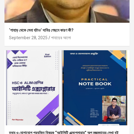
‘পাহাড় থেকে সেনা হটাও’ দাবির পেছনে কারণ কী?
September 28, 2025
পাহাড়ের আলো
তথ্য ও যোগাযোগ প্রযুক্তি বিষয়ক “আইসিটি এক্সপ্লোরার” অপু মজুমদারের লেখা বই