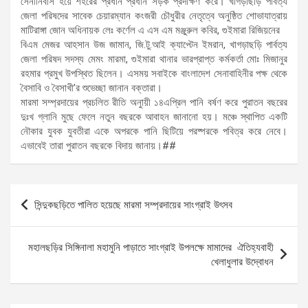
সেনানিবাস হয়ে শহরের প্রধান প্রধান সড়ক প্রদক্ষিণ করে। খাগড়াছড়ি পার্বত্য
জেলা পরিষদের সাবেক চেয়ারম্যান কংজরী চৌধুরীর নেতৃত্বে অনুষ্ঠিত শোভাযাত্রায়
মাটিরাঙ্গা জোন অধিনায়ক লেঃ কর্ণেল এ এস এম মঞ্জুরুল কবির, গুইমারা রিজিয়নের
বিএম মেজর আহসান উজ জামান, জি.টু.আই ক্যাপ্টেন ইমরান, খাগড়াছড়ি পার্বত্য
জেলা পরিষদ সদস্য মেমং মারমা, গুইমারা থানার ভারপ্রাপ্ত কর্মকর্তা মোঃ মিজানুর
রহমার প্রমুখ উপস্থিত ছিলেন। এসময় সবাইকে বাংলাদেশ সেনাবাহিনীর পক্ষ থেকে
বৈসাবি ও বৈসাখী’র শুভেচ্ছা জানান বক্তারা।
মারমা সম্প্রদায়ের প্রচলিত রীতি অনুায়ী ১৪এপ্রিল পানি বর্ষণ করে পুরাতন বছরের
দুঃখ গ্লানি মুছে ফেলে নতুন বছরকে আবাহন জানানো হয়। মঞ্চে স্থাপিত একটি
নৌকার যুবক যুবতীরা একে অপরকে পানি ছিটিয়ে পরষ্পরকে পবিত্র করে নেবে।
এভাবেই তারা পুরাতন বছরকে বিদায় জানায়।##
Post
সিন্দুকছড়িতে পালিত হয়েছে মারমা সম্প্রদায়ের সাংগ্রাই উৎসব
navigation
মহালছড়ির সিঙ্গিনালা মহামুনি পাড়াতে সাংগ্রাই উপলক্ষে মামাদের ঐতিহ্যবাহী
খেলাধুলার উদ্বোধন