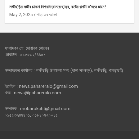
লক্ষ্মীছড়ির সজীব চাকমা বিশ্ববিদ্যালয়ে ছাত্র, কষ্টের গল্পটা ক’জনে জানে !
May 2, 2025
পাহাড়ের আলো
সম্পাদকঃ মো: মোবারক হোসেন
মোবাইল : ০১৫৫৩২৪৪৪০১
সম্পাদকের কার্যালয় : লক্ষীছড়ি উপজেলা সদর (থানা সংলগ্ন), লক্ষীছড়ি, খাগড়াছড়ি
ইমেইল : news.pahareralo@gmail.com
খবর : news@pahareralo.com
সম্পাদক : mobarokcht@gmail.com
০১৫৫৩২৪৪৪০১, ০১৮৪০৪২০০১৫