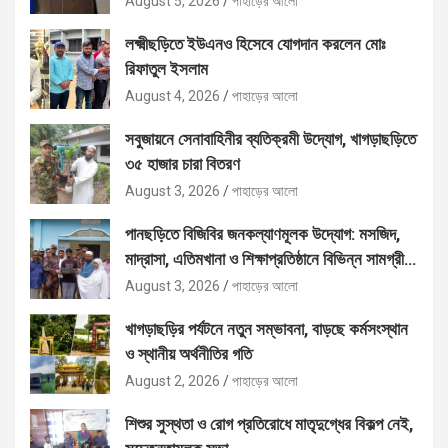
August 5, 2026
পাহাড়ের আলো
লক্ষ্মীছড়িতে ইউএনও হিসেবে যোগদান করলেন মোঃ
রিফাতুল ইসলাম
August 4, 2026
পাহাড়ের আলো
সবুজায়নে সেনাবাহিনীর ব্যতিক্রমী উদ্যোগ, খাগড়াছড়িতে
৩৫ হাজার চারা বিতরণ
August 3, 2026
পাহাড়ের আলো
পানছড়িতে বিজিবির জনকল্যাণমূলক উদ্যোগ: মসজিদ,
মাদ্রাসা, এতিমখানা ও শিক্ষাপ্রতিষ্ঠানে বিভিন্ন সামগ্রী
বিতরণ
August 3, 2026
পাহাড়ের আলো
খাগড়াছড়ির পর্যটনে নতুন সম্ভাবনা, বাড়ছে কর্মসংস্থান
ও স্থানীয় অর্থনীতির গতি
August 2, 2026
পাহাড়ের আলো
শিশুর সুস্থতা ও রোগ প্রতিরোধে মাতৃদুগ্ধের বিকল্প নেই,