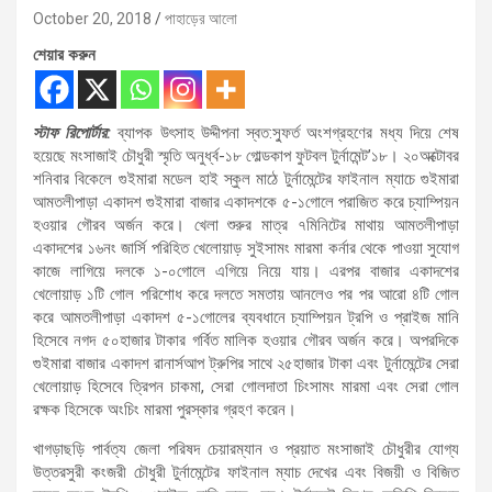
October 20, 2018
পাহাড়ের আলো
শেয়ার করুন
স্টাফ রিপোর্টার:
ব্যাপক উৎসাহ উদ্দীপনা স্বত:স্ফুর্ত অংশগ্রহণের মধ্য দিয়ে শেষ
হয়েছে মংসাজাই চৌধুরী স্মৃতি অনুর্ধ্ব-১৮ গোল্ডকাপ ফুটবল টুর্নামেন্ট’১৮। ২০অক্টোবর
শনিবার বিকেলে গুইমারা মডেল হাই স্কুল মাঠে টুর্নামেন্টের ফাইনাল ম্যাচে গুইমারা
আমতলীপাড়া একাদশ গুইমারা বাজার একাদশকে ৫-১গোলে পরাজিত করে চ্যাম্পিয়ন
হওয়ার গৌরব অর্জন করে। খেলা শুরুর মাত্র ৭মিনিটের মাথায় আমতলীপাড়া
একাদশের ১৬নং জার্সি পরিহিত খেলোয়াড় সুইসামং মারমা কর্নার থেকে পাওয়া সুযোগ
কাজে লাগিয়ে দলকে ১-০গোলে এগিয়ে নিয়ে যায়। এরপর বাজার একাদশের
খেলোয়াড় ১টি গোল পরিশোধ করে দলতে সমতায় আনলেও পর পর আরো ৪টি গোল
করে আমতলীপাড়া একাদশ ৫-১গোলের ব্যবধানে চ্যাম্পিয়ন ট্রপি ও প্রাইজ মানি
হিসেবে নগদ ৫০হাজার টাকার গর্বিত মালিক হওয়ার গৌরব অর্জন করে। অপরদিকে
গুইমারা বাজার একাদশ রানার্সআপ ট্রুপির সাথে ২৫হাজার টাকা এবং টুর্নামেন্টের সেরা
খেলোয়াড় হিসেবে ত্রিপন চাকমা, সেরা গোলদাতা চিংসামং মারমা এবং সেরা গোল
রক্ষক হিসেকে অংচিং মারমা পুরস্কার গ্রহণ করেন।
খাগড়াছড়ি পার্বত্য জেলা পরিষদ চেয়ারম্যান ও প্রয়াত মংসাজাই চৌধুরীর যোগ্য
উত্তরসুরী কংজরী চৌধুরী টুর্নামেন্টের ফাইনাল ম্যাচ দেখের এবং বিজয়ী ও বিজিত