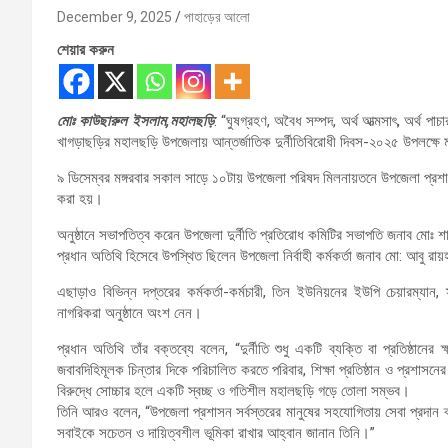
December 9, 2025
পাহাড়ের আলো
শেয়ার করুন
মোঃ কাউছারুল ইসলাম,মহালছড়ি
: “ঘুষগ্রহণ, অবৈধ সম্পদ, অর্থ আত্মসাৎ, অর্থ পা
খাগড়াছড়ির মহালছড়ি উপজেলায় আন্তর্জাতিক দুর্নীতিবিরোধী দিবস-২০২৫ উপলক্ষে
৯ ডিসেম্বর মঙ্গরবার সকাল সাড়ে ১০টায় উপজেলা পরিষদ মিলনায়তনে উপজেলা প্রশ
করা হয়।
অনুষ্ঠানে সভাপতিত্ব করেন উপজেলা দুর্নীতি প্রতিরোধ কমিটির সভাপতি জনাব মোঃ 
প্রধান অতিথি হিসেবে উপস্থিত ছিলেন উপজেলা নির্বাহী কর্মকর্তা জনাব মো: আবু রা
এছাড়াও বিভিন্ন দপ্তরের কর্মকর্তা-কর্মচারী, তিন ইউনিয়নের ইউপি চেয়ারম্যান, স্থ
নাগরিকরা অনুষ্ঠানে অংশ নেন।
প্রধান অতিথি তাঁর বক্তব্যে বলেন, “দুর্নীতি শুধু একটি ব্যক্তি বা প্রতিষ্ঠা
জবাবদিহিমূলক চিন্তার দিকে পরিচালিত করতে পরিবার, শিক্ষা প্রতিষ্ঠান ও প্রশাসনের
বিরুদ্ধে সোচ্চার হলে একটি স্বচ্ছ ও গতিশীল মহালছড়ি গড়ে তোলা সম্ভব।
তিনি আরও বলেন, “উপজেলা প্রশাসন সর্বস্তরের মানুষের সহযোগিতায় সেবা প্রদান 
সবাইকে সচেতন ও দায়িত্বশীল ভূমিকা রাখার আহ্বান জানান তিনি।”