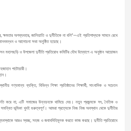
চার, ক্ষমতার অপব্যবহার, জালিয়াতি ও দুর্নীতিকে না বলি”—এই প্রতিপাদ্যকে সামনে রেখে
 মানববন্ধন ও আলোচনা সভা অনুষ্ঠিত হয়েছে।
াসন মহালছড়ি ও উপজেলা দুর্নীতি প্রতিরোধ কমিটির যৌথ উদ্যোগে এ অনুষ্ঠান আয়োজন
শাহজাহান পাটোয়ারী।
য়হান।
ানীয় গণ্যমান্য ব্যক্তি, বিভিন্ন শিক্ষা প্রতিষ্ঠানের শিক্ষার্থী, সাংবাদিক ও সচেতন
নের ক্ষতি করে না; এটি সমাজের উন্নয়নকে থামিয়ে দেয়। নতুন প্রজন্মকে সৎ, নৈতিক ও
 সমন্বিত ভূমিকা খুবই গুরুত্বপূর্ণ। আমরা প্রত্যেকে নিজ নিজ অবস্থান থেকে দুর্নীতির
ব্যবস্থাকে আরও স্বচ্ছ, সহজ ও জবাবদিহিমূলক করতে কাজ করছে। দুর্নীতি প্রতিরোধে