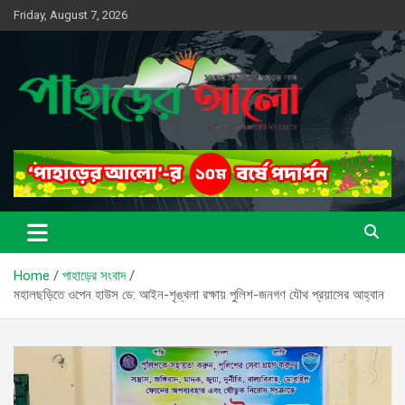
Skip
Friday, August 7, 2026
to
content
সত্যের সন্ধানে, পাহাড়ের পথে
পাহাড়ের আলো
Home
পাহাড়ের সংবাদ
মহালছড়িতে ওপেন হাউস ডে: আইন-শৃঙ্খলা রক্ষায় পুলিশ-জনগণ যৌথ প্রয়াসের আহ্বান