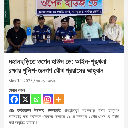
মহালছড়িতে ওপেন হাউস ডে: আইন-শৃঙ্খলা
রক্ষায় পুলিশ-জনগণ যৌথ প্রয়াসের আহ্বান
May 19, 2026
পাহাড়ের আলো
শেয়ার করুন
মোঃ কাউছারুল ইসলাম, মহালছড়ি:
খাগড়াছড়ির মহালছড়ি থানার উদ্যোগে
মহালছড়ি সদর ইউনিয়ন পরিষদের হলরুমে ১৯ মে মঙ্গলবার ১১টায় ওপেন ডে হাউজ
সভা অনুষ্ঠিত হয়েছে।