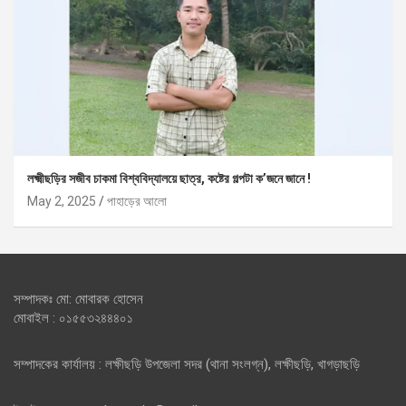
লক্ষ্মীছড়ির সজীব চাকমা বিশ্ববিদ্যালয়ে ছাত্র, কষ্টের গল্পটা ক’জনে জানে !
May 2, 2025
পাহাড়ের আলো
সম্পাদকঃ মো: মোবারক হোসেন
মোবাইল : ০১৫৫৩২৪৪৪০১
সম্পাদকের কার্যালয় : লক্ষীছড়ি উপজেলা সদর (থানা সংলগ্ন), লক্ষীছড়ি, খাগড়াছড়ি