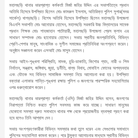
মহালছড়ি থানার ভারপ্রাপ্ত কর্মকর্তা মির্জা জহির উদ্দিন এর সভাপতিত্বে প্রধান
অতিথি হিসেবে উপস্থিত ছিলেন মোঃ কামরুল ইসলাম, অতিরিক্ত পুলিশ সুপার(সদর
সার্কেল) খাগড়াছড়ি। বিশেষ অতিথি হিসেবে উপস্থিত ছিলেন মহালছড়ি উপজেলা
বিএনপি সভাপতি মোঃ আনোয়ার হোসেন, মহালছড়ি সরকারি উচ্চ বিদ্যালয়ের সাবেক
প্রধান শিক্ষক মোঃ শাহজাহান পাটোয়ারী, মহালছড়ি উপজেলা প্রেস ক্লাব এর
সাধারণ সম্পাদক মোঃ ছানোয়ার হোসেন। সভায় স্থানীয় জনপ্রতিনিধি, বিভিন্ন
শ্রেণি-পেশার মানুষ, সাংবাদিক ও সুশীল সমাজের প্রতিনিধিরা অংশগ্রহণ করেন।
অনুষ্ঠান সঞ্চালনা করেন এসআই মোঃ মাসুম হোসেন।
সভায় আইন-শৃঙ্খলা পরিস্থিতি, মাদক, চুরি-ডাকাতি, কিশোর গ্যাং, নারী ও শিশু
নির্যাতন, সন্ত্রাস, জঙ্গিবাদ, জুয়া, দুর্নীতি, বাল্য বিবাহ, মোবাইল ফোনের অপব্যবহার
এবং যৌতক সহ বিভিন্ন সামাজিক সমস্যা নিয়ে আলোচনা করা হয়। উপস্থিত
বক্তারা এলাকার শান্তি-শৃঙ্খলা রক্ষায় পুলিশ ও জনগণের পারস্পরিক সহযোগিতার
ওপর গুরুত্বারোপ করেন।
মহালছড়ি থানার ভারপ্রাপ্ত কর্মকর্তা (ওসি) মির্জা জহির উদ্দিন বলেন, জনগণের
নিরাপত্তা নিশ্চিত করতে পুলিশ সবসময় কাজ করে যাচ্ছে। সাধারণ মানুষের
যেকোনো সমস্যা দ্রুত সমাধানে থানার পক্ষ থেকে প্রয়োজনীয় ব্যবস্থা গ্রহণ করা
হবে বলেও তিনি আশ্বাস দেন।
সভায় অংশগ্রহণকারীরা বিভিন্ন সমস্যার কথা তুলে ধরেন এবং সেগুলোর সমাধানে
পুলিশের সহযোগিতা কামনা করেন। পরে উন্মুক্ত আলোচনার মাধ্যমে স্থানীয় বিভিন্ন