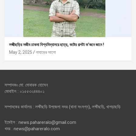
লক্ষ্মীছড়ির সজীব চাকমা বিশ্ববিদ্যালয়ে ছাত্র, কষ্টের গল্পটা ক’জনে জানে !
May 2, 2025
পাহাড়ের আলো
সম্পাদকঃ মো: মোবারক হোসেন
মোবাইল : ০১৫৫৩২৪৪৪০১
সম্পাদকের কার্যালয় : লক্ষীছড়ি উপজেলা সদর (থানা সংলগ্ন), লক্ষীছড়ি, খাগড়াছড়ি
ইমেইল : news.pahareralo@gmail.com
খবর : news@pahareralo.com