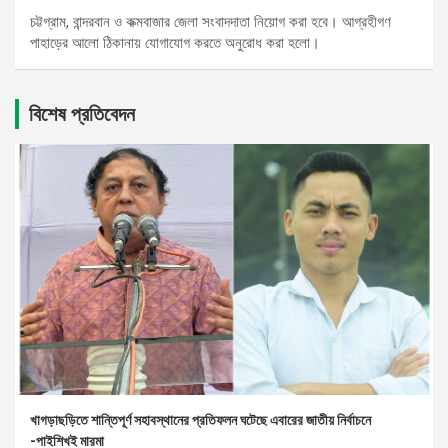
চট্টগ্রাম, বান্দরবান ও কক্মবাজার জেলা সংবাদদাতা নিয়োগ করা হবে। আগ্রহীগণ
পাহাড়ের আলো ঠিকানায় যোগাযোগ করতে অনুরোধ করা হলো।
বিশেষ প্রতিবেদন
খাগড়াছড়িতে শান্তিপূর্ণ সহাবস্থানের প্রতিফলন ঘটেছে এবারের জাতীয় নির্বাচনে
-পাইশিখই মারমা