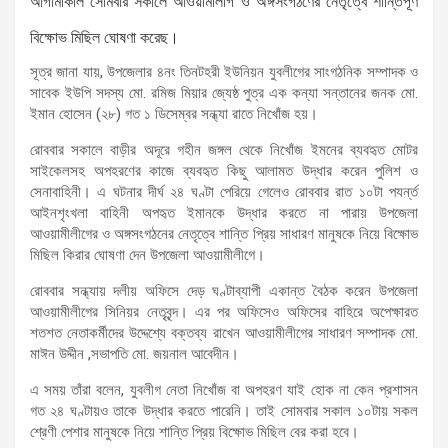
আগামীকাল সোমবার সকালে আওয়ামীলীগ ও অঙ্গসংগঠণের নেতৃত্বে শান্তিপূর্ণ
বিক্ষোভ মিছিল ঘোষণা করেছ।
সূত্র জানা যায়, উপজেলার ৪নং তিনটহরী ইউনিয়ন যুবলীগের সাংগঠনিক সম্পাদক ও
সাবেক ইউপি সদস্য মো. রমিজ মিয়ার জ্যেষ্ঠ পুত্র এক কন্যা সন্তানের জনক মো.
ইমান হোসেন (২৮) গত ১ ডিসেম্বর সন্ধ্যা রাতে নিখোঁজ হয়।
রোববার সকালে বাড়ীর অদূরে গহীন জঙ্গল থেকে নিখোঁজ ইমনের ব্যবহৃত মোটর
সাইকেলসহ অপহরণের কাজে ব্যবহৃত কিছু আলামত উদ্ধার করেন পুলিশ ও
সেনাবাহিনী। এ ঘটনার দীর্ঘ ২৪ ঘণ্টা পেরিয়ে গেলেও রোববার রাত ১০টা পযর্ন্ত
আইনশৃংখলা বাহিনী অপহৃত ইমানকে উদ্ধার করতে না পারায় উপজেলা
আওয়ামীলীগের ও অঙ্গসংগঠনের নেতৃত্বে শান্তি প্রিয় সাধারণ মানুষকে নিয়ে বিক্ষোভ
মিছিল কিরার ঘোষণা দেন উপজেলা আওয়ামীলীগে।
রোববার সন্ধ্যায় দলীয় অফিসে দেড় ঘণ্টাব্যাপী একান্ত বৈঠক করেন উপজেলা
আওয়ামীলীগের সিনিয়র নেতৃবৃন্দ। এর পর অফিসেও অফিসের বাহিরে অপেক্ষারত
শতশত নেতাকর্মীদের উদ্দেশ্যে বক্তব্য রাখেন আওয়ামীলীগের সাধারণ সম্পাদক মো.
মাঈন উদ্দীন ,সভাপতি মো. জয়নাল আবেদীন।
এ সময় তাঁরা বলেন, যুবলীগ নেতা নিখোঁজ বা অপহরণ যাই হোক না কেন প্রশাসন
গত ২৪ ঘণ্টায়ও তাকে উদ্ধার করতে পারেনি। তাই সোমবার সকাল ১০টায় সকল
শ্রেণী পেশার মানুষকে নিয়ে শান্তি প্রিয় বিক্ষোভ মিছিল বের করা হবে।