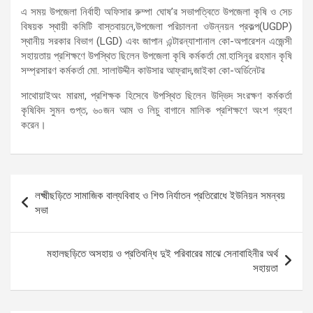
এ সময় উপজেলা নির্বাহী অফিসার রুম্পা ঘোষ’র সভাপত্বিতে উপজেলা কৃষি ও সেচ
বিষয়ক স্থায়ী কমিটি বাস্তবায়নে,উপজেলা পরিচালনা ওউন্নয়ন প্রকল্প(UGDP)
স্থানীয় সরকার বিভাগ (LGD) এবং জাপান এন্টারন্যাশানাল কো-অপারেশন এজেন্সী
সহায়তায় প্রশিক্ষণে উপস্থিত ছিলেন উপজেলা কৃষি কর্মকর্তা মো.হাসিনুর রহমান কৃষি
সম্প্রসারণ কর্মকর্তা মো. সালাউদ্দীন কাউসার আফ্রাদ,জাইকা কো-অর্ডিনেটর
সাথোয়াইঅং মারমা, প্রশিক্ষক হিসেবে উপস্থিত ছিলেন উদ্ভিদ সংরক্ষণ কর্মকর্তা
কৃষিবিদ সুমন গুপ্ত, ৬০জন আম ও লিচু বাগানে মালিক প্রশিক্ষণে অংশ গ্রহণ
করেন।
Post
লক্ষ্মীছড়িতে সামাজিক বাল্যবিবাহ ও শিশু নির্যাতন প্রতিরোধে ইউনিয়ন সমন্বয়
navigation
সভা
মহালছড়িতে অসহায় ও প্রতিবন্ধি দুই পরিবারের মাঝে সেনাবাহিনীর অর্থ
সহায়তা