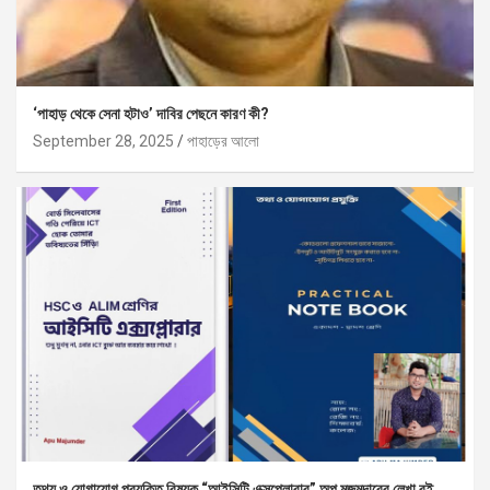
‘পাহাড় থেকে সেনা হটাও’ দাবির পেছনে কারণ কী?
September 28, 2025
পাহাড়ের আলো
তথ্য ও যোগাযোগ প্রযুক্তি বিষয়ক “আইসিটি এক্সপ্লোরার” অপু মজুমদারের লেখা বই