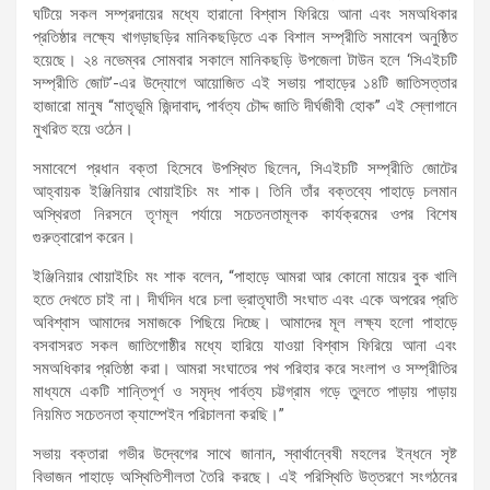
ঘটিয়ে সকল সম্প্রদায়ের মধ্যে হারানো বিশ্বাস ফিরিয়ে আনা এবং সমঅধিকার
প্রতিষ্ঠার লক্ষ্যে খাগড়াছড়ির মানিকছড়িতে এক বিশাল সম্প্রীতি সমাবেশ অনুষ্ঠিত
হয়েছে। ২৪ নভেম্বর সোমবার সকালে মানিকছড়ি উপজেলা টাউন হলে ‘সিএইচটি
সম্প্রীতি জোট’-এর উদ্যোগে আয়োজিত এই সভায় পাহাড়ের ১৪টি জাতিসত্তার
হাজারো মানুষ “মাতৃভূমি জিন্দাবাদ, পার্বত্য চৌদ্দ জাতি দীর্ঘজীবী হোক” এই স্লোগানে
মুখরিত হয়ে ওঠেন।
সমাবেশে প্রধান বক্তা হিসেবে উপস্থিত ছিলেন, সিএইচটি সম্প্রীতি জোটের
আহ্বায়ক ইঞ্জিনিয়ার থোয়াইচিং মং শাক। তিনি তাঁর বক্তব্যে পাহাড়ে চলমান
অস্থিরতা নিরসনে তৃণমূল পর্যায়ে সচেতনতামূলক কার্যক্রমের ওপর বিশেষ
গুরুত্বারোপ করেন।
ইঞ্জিনিয়ার থোয়াইচিং মং শাক বলেন, “পাহাড়ে আমরা আর কোনো মায়ের বুক খালি
হতে দেখতে চাই না। দীর্ঘদিন ধরে চলা ভ্রাতৃঘাতী সংঘাত এবং একে অপরের প্রতি
অবিশ্বাস আমাদের সমাজকে পিছিয়ে দিচ্ছে। আমাদের মূল লক্ষ্য হলো পাহাড়ে
বসবাসরত সকল জাতিগোষ্ঠীর মধ্যে হারিয়ে যাওয়া বিশ্বাস ফিরিয়ে আনা এবং
সমঅধিকার প্রতিষ্ঠা করা। আমরা সংঘাতের পথ পরিহার করে সংলাপ ও সম্প্রীতির
মাধ্যমে একটি শান্তিপূর্ণ ও সমৃদ্ধ পার্বত্য চট্টগ্রাম গড়ে তুলতে পাড়ায় পাড়ায়
নিয়মিত সচেতনতা ক্যাম্পেইন পরিচালনা করছি।”
সভায় বক্তারা গভীর উদ্বেগের সাথে জানান, স্বার্থান্বেষী মহলের ইন্ধনে সৃষ্ট
বিভাজন পাহাড়ে অস্থিতিশীলতা তৈরি করছে। এই পরিস্থিতি উত্তরণে সংগঠনের