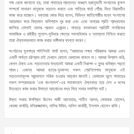
পক্ষ থেকে জানানো হয়, তারা পাহাড়ের প্রত্যন্ত অঞ্চলে ভ্রাতৃঘাতী সংঘাতের কুফল
সম্পর্কে সাধারণ মানুষকে সচেতন করতে এবং শান্তির বার্তা পৌঁছে দিতে বিরামহীন
কাজ করে যাচ্ছেন। বক্তারা জোর দিয়ে বলেন, বিভিন্ন জাতিগোষ্ঠীর মধ্যে সংলাপের
আয়োজন করে বিদ্যমান অবিশ্বাস দূর করা এবং একে অপরের প্রতি শ্রদ্ধাবোধ
জাগিয়ে তোলাই তাদের প্রধান এজেন্ডা। পাহাড়ে বসবাসরত প্রতিটি নাগরিকের
সামাজিক ও রাষ্ট্রীয় সুযোগ-সুবিধার ক্ষেত্রে সমঅধিকার ও ন্যায্যতা নিশ্চিত করতে
তারা ঐক্যবদ্ধভাবে কাজ করার অঙ্গীকার ব্যক্ত করেন।
সংগঠনের মুখপাত্র পাইশিখই মার্মা বলেন, “আমাদের লক্ষ্য পরিষ্কার আমরা এমন
একটি পার্বত্য চট্টগ্রাম চাই যেখানে কোনো ভেদাভেদ থাকবে না। আমরা বিশ্বাস করি,
কেবল ঐক্য এবং সচেতনতার মাধ্যমেই আমরা একটি নিরাপদ ও সুন্দর ভবিষ্যৎ গড়তে
পারব। এজন্য আমরা ছাত্র-যুবকসহ সকল শ্রেণিপেশার মানুষকে এই
সচেতনতামূলক আন্দোলনে শরিক হওয়ার আহ্বান জানাই। ভেদাভেদ ভুলে পাহাড়ের
সকল সম্প্রদায়কে ‘এক বাংলাদেশ’-এর পতাকাতলে ঐক্যবদ্ধ হয়ে দেশ ও দশের
উন্নয়নে কাজ করার উদাত্ত আহ্বানের মধ্য দিয়ে সভার সমাপ্তি ঘটে।
উক্ত সভায় উপস্থিত ছিলেন গাজী আনোয়ার, শাহীন আলম, মোবারক হোসেন,
কেজো কার্বারি, মনিরুজ্জামান, নাসির উদ্দিন, অনিল কার্বারী, ইসলাম হোসেন রাফি।
Post