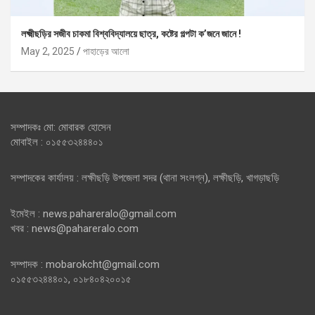
লক্ষ্মীছড়ির সজীব চাকমা বিশ্ববিদ্যালয়ে ছাত্র, কষ্টের গল্পটা ক’জনে জানে !
May 2, 2025
পাহাড়ের আলো
সম্পাদকঃ মো: মোবারক হোসেন
মোবাইল : ০১৫৫৩২৪৪৪০১
সম্পাদকের কার্যালয় : লক্ষীছড়ি উপজেলা সদর (থানা সংলগ্ন), লক্ষীছড়ি, খাগড়াছড়ি
ইমেইল : news.pahareralo@gmail.com
খবর : news@pahareralo.com
সম্পাদক : mobarokcht@gmail.com
০১৫৫৩২৪৪৪০১, ০১৮৪০৪২০০১৫