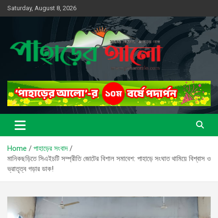
Skip
Saturday, August 8, 2026
to
content
সত্যের সন্ধানে, পাহাড়ের পথে
পাহাড়ের আলো
Home
পাহাড়ের সংবাদ
মানিকছড়িতে সিএইচটি সম্প্রীতি জোটের বিশাল সমাবেশ: পাহাড়ে সংঘাত থামিয়ে বিশ্বাস ও
ভ্রাতৃত্ব গড়ার ডাক!