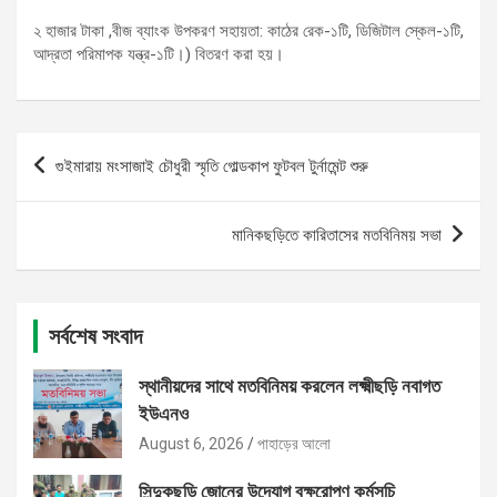
২ হাজার টাকা ,বীজ ব্যাংক উপকরণ সহায়তা: কাঠের রেক-১টি, ডিজিটাল স্কেল-১টি,
আদ্রতা পরিমাপক যন্ত্র-১টি।) বিতরণ করা হয়।
Post
গুইমারায় মংসাজাই চৌধুরী স্মৃতি গোল্ডকাপ ফুটবল টুর্নামেন্ট শুরু
navigation
মানিকছড়িতে কারিতাসের মতবিনিময় সভা
সর্বশেষ সংবাদ
স্থানীয়দের সাথে মতবিনিময় করলেন লক্ষ্মীছড়ি নবাগত
ইউএনও
August 6, 2026
পাহাড়ের আলো
সিন্দুকছড়ি জোনের উদ্যোগ বৃক্ষরোপণ কর্মসূচি