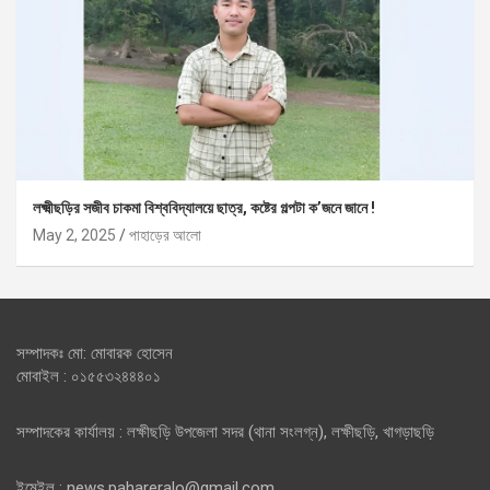
লক্ষ্মীছড়ির সজীব চাকমা বিশ্ববিদ্যালয়ে ছাত্র, কষ্টের গল্পটা ক’জনে জানে !
May 2, 2025
পাহাড়ের আলো
সম্পাদকঃ মো: মোবারক হোসেন
মোবাইল : ০১৫৫৩২৪৪৪০১
সম্পাদকের কার্যালয় : লক্ষীছড়ি উপজেলা সদর (থানা সংলগ্ন), লক্ষীছড়ি, খাগড়াছড়ি
ইমেইল : news.pahareralo@gmail.com