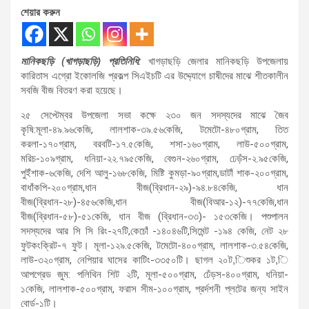
শেয়ার করুন
মানিকছড়ি (খাগড়াছড়ি) প্রতিনিধি:
খাগড়াছড়ি জেলার মানিকছড়ি উপজেলায়
কারিতাস এগ্রো ইকোলজি প্রকল্প সিএইচটি এর উদ্দ্যোগে চাষীদের মাঝে শীতকালীন
সবজি বীজ বিতরণ করা হয়েছে।
২৫ সেপ্টেম্বর উপজেলা সভা কক্ষে ২৩০ জন সদস্যদের মাঝে জৈব
কৃষি:মূলা-৪৯.৯৬কেজি, লালশাক-৩৯.৫৬কেজি, টমেটো-৪৮০গ্রাম, তিত
করলা-১৭০গ্রাম, বরবটি-১৭.৫কেজি, শসা-১৬০গ্রাম, লাউ-৫০০গ্রাম,
মরিচ-১০৯গ্রাম, ধনিয়া-২২.৭৯৫কেজি, বেগুন-২৬০গ্রাম, ঢেড়ঁস-২.৯৫কেজি,
পুইঁশাক-৬কেজি, দেশি আলু-১৬৮কেজি, মিষ্টি কুমড়া-৯০গ্রাম,ডাটাঁ শাক-২০০গ্রাম,
বাধাঁকপি-২০০গ্রাম,ধান বীজ(ব্রিধান-২৯)-৯৪.৮৪কেজি, ধান
বীজ(ব্রিধান-২৮)-৪৫৬কেজি,ধান বীজ(বিআর-১২)-৭৭কেজি,ধান
বীজ(ব্রিধান-৫৮)-৫১কেজি, ধান বীজ (ব্রিধান-৩৩)- ১৫৩কেজি। পশুপালন
সদস্যদের আর সি সি রিং-২৭টি,কেচোঁ -১৪০৪৬টি,সিমেন্ট -১৯৪ কেজি, নেট ২৮
ফুটকংক্রিট-৭ ফুট। মূলা-১২৯.৫কেজি, টমেটো-৪০০গ্রাম, লালশাক-৩.৫৪কেজি,
লাউ-৩২০গ্রাম, নেপিয়ার ঘাসের কাটিং-৩৩৫০টি। ছাগল ২০ট,িশুকর ১ট,ি
আপগ্রেড জুম: পলিথিন শিট ২টি, মূলা-৫০০গ্রাম, ঢেঁড়স-৪০০গ্রাম, ধনিয়া-
১কেজি, লালশাক-৫০০গ্রাম, ফরাস সীম-১০০গ্রাম, প্রর্দশনী প্লটের জন্য সাইন
বোর্ড-১টি।