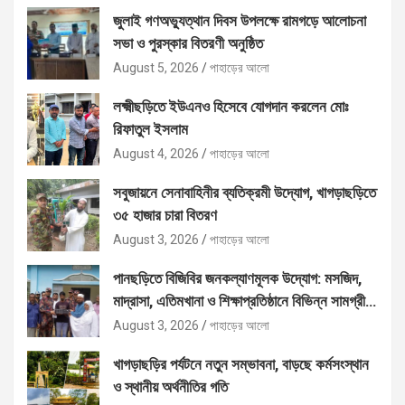
জুলাই গণঅভ্যুত্থান দিবস উপলক্ষে রামগড়ে আলোচনা
সভা ও পুরস্কার বিতরণী অনুষ্ঠিত
August 5, 2026
পাহাড়ের আলো
লক্ষ্মীছড়িতে ইউএনও হিসেবে যোগদান করলেন মোঃ
রিফাতুল ইসলাম
August 4, 2026
পাহাড়ের আলো
সবুজায়নে সেনাবাহিনীর ব্যতিক্রমী উদ্যোগ, খাগড়াছড়িতে
৩৫ হাজার চারা বিতরণ
August 3, 2026
পাহাড়ের আলো
পানছড়িতে বিজিবির জনকল্যাণমূলক উদ্যোগ: মসজিদ,
মাদ্রাসা, এতিমখানা ও শিক্ষাপ্রতিষ্ঠানে বিভিন্ন সামগ্রী
বিতরণ
August 3, 2026
পাহাড়ের আলো
খাগড়াছড়ির পর্যটনে নতুন সম্ভাবনা, বাড়ছে কর্মসংস্থান
ও স্থানীয় অর্থনীতির গতি