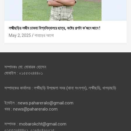
লক্ষ্মীছড়ির সজীব চাকমা বিশ্ববিদ্যালয়ে ছাত্র, কষ্টের গল্পটা ক’জনে জানে !
May 2, 2025
পাহাড়ের আলো
সম্পাদকঃ মো: মোবারক হোসেন
মোবাইল : ০১৫৫৩২৪৪৪০১
সম্পাদকের কার্যালয় : লক্ষীছড়ি উপজেলা সদর (থানা সংলগ্ন), লক্ষীছড়ি, খাগড়াছড়ি
ইমেইল : news.pahareralo@gmail.com
খবর : news@pahareralo.com
সম্পাদক : mobarokcht@gmail.com
০১৫৫৩২৪৪৪০১, ০১৮৪০৪২০০১৫