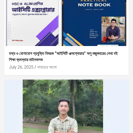
তথ্য ও যোগাযোগ প্রযুক্তি বিষয়ক “আইসিটি এক্সপ্লোরার” অপু মজুমদারের লেখা বই
শিক্ষা ব্যবস্থায় মাইলফলক
July 26, 2025
পাহাড়ের আলো