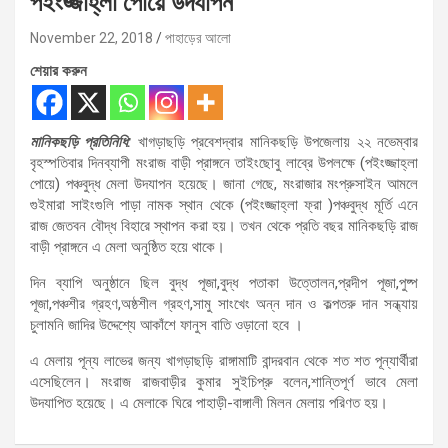
পইংজ্জাহ্লা পোয়ে উদযাপন
November 22, 2018
পাহাড়ের আলো
শেয়ার করুন
মানিকছড়ি প্রতিনিধি:
খাগড়াছড়ি প্রবেশদ্বার মানিকছড়ি উপজেলায় ২২ নভেম্বার
বৃহস্পতিবার দিনব্যাপী মংরাজ বাড়ী প্রাঙ্গনে তাইংছোবু লাব্রে উপলক্ষে (পইংজ্জাহ্লা
পোয়ে) পঞ্চবুদ্ধ মেলা উদযাপন হয়েছে। জানা গেছে, মংরাজার মংপ্রুসাইন আমলে
গুইমারা সাইংগুলি পাড়া নামক স্থান থেকে (পইংজ্জাহ্লা ফ্রা )পঞ্চবুদ্ধ মূর্তি এনে
রাজ জেতবন বৌদ্ধ বিহারে স্থাপন করা হয়। তখন থেকে প্রতি বছর মানিকছড়ি রাজ
বাড়ী প্রাঙ্গনে এ মেলা অনুষ্ঠিত হয়ে থাকে।
দিন ব্যাপি অনুষ্ঠানে ছিল বুদ্ধ পূজা,বুদ্ধ পতাকা উত্তোলন,প্রদীপ পূজা,পুষ্প
পূজা,পঞ্চশীর গ্রহণ,অষ্ঠশীল গ্রহণ,সামু সাংখেং অন্ন দান ও কল্পতরু দান সন্ধ্যায়
চুলামনি জাদির উদ্দেশ্যে আকাঁশে ফানুস বাতি ওড়ানো হবে ।
এ মেলায় পূন্য লাভের জন্য খাগড়াছড়ি রাঙ্গামাটি বান্দরবান থেকে শত শত পূন্যার্থীরা
এসেছিলেন। মংরাজ রাজবাড়ীর কুমার সুইচিপ্রু বলেন,শান্তিপূর্ণ ভাবে মেলা
উদযাপিত হয়েছে। এ মেলাকে ঘিরে পাহাড়ী-বাঙ্গালী মিলন মেলায় পরিণত হয়।