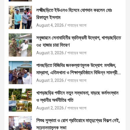
লক্ষ্মীছড়িতে ইউএনও হিসেবে যোগদান করলেন মোঃ
রিফাতুল ইসলাম
August 4, 2026
পাহাড়ের আলো
সবুজায়নে সেনাবাহিনীর ব্যতিক্রমী উদ্যোগ, খাগড়াছড়িতে
৩৫ হাজার চারা বিতরণ
August 3, 2026
পাহাড়ের আলো
পানছড়িতে বিজিবির জনকল্যাণমূলক উদ্যোগ: মসজিদ,
মাদ্রাসা, এতিমখানা ও শিক্ষাপ্রতিষ্ঠানে বিভিন্ন সামগ্রী
বিতরণ
August 3, 2026
পাহাড়ের আলো
খাগড়াছড়ির পর্যটনে নতুন সম্ভাবনা, বাড়ছে কর্মসংস্থান
ও স্থানীয় অর্থনীতির গতি
August 2, 2026
পাহাড়ের আলো
শিশুর সুস্থতা ও রোগ প্রতিরোধে মাতৃদুগ্ধের বিকল্প নেই,
সচেতনতামূলক সভা