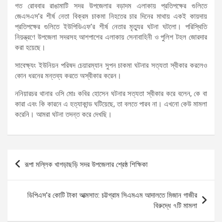
গত রোববার রাঙামাটি সদর উপজেলার বড়াদম এলাকায় প্রতিপক্ষের গুলিতে
জেএসএস’র শীর্ষ নেতা বিক্রম চাকমা নিহতের চার দিনের মাথায় একই কায়দায়
প্রতিপক্ষের গুলিতে ইউপিডিএফ’র শীর্ষ নেতার মৃত্যুর ঘটনা ঘটলো। পরিস্থিতি
নিয়ন্ত্রণে উপজেলা সদরসহ আশপাশের এলাকায় সেনাবাহিনী ও পুলিশ টহল জোরদার
করা হয়েছে।
সাবেক্ষ্যং ইউনিয়ন পরিষদ চেয়ারম্যান সুপন চাকমা ঘটনার সত্যতা স্বীকার করলেও
কোন ধরনের মন্তব্য করতে অস্বীকার করেন।
ননিয়ারচর থানার ওসি মোঃ কবির হোসেন ঘটনার সত্যতা স্বীকার করে বলেন, কে বা
কারা এবং কি কারনে এ হত্যাকান্ড ঘটিয়েছে, তা বলতে পারব না। এখনো কেউ মামলা
করেনি। আমরা ঘটনা তদন্ত করে দেখছি।
Post
রূপা মল্লিক খাগড়াছড়ি সদর উপজেলার শ্রেষ্ঠ শিক্ষিকা
navigation
ডিপিএস’র কোটি টাকা আত্মসাত: চট্টগ্রাম সিএমএম আদালতে মিজান গাজীর
বিরুদ্ধে ৭টি মামলা