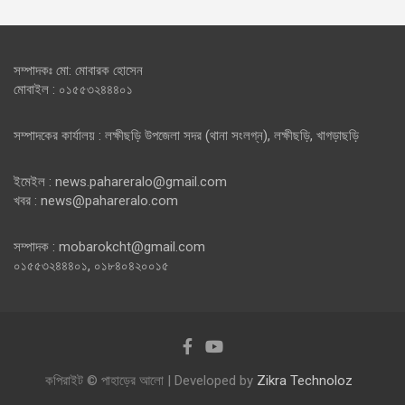
সম্পাদকঃ মো: মোবারক হোসেন
মোবাইল : ০১৫৫৩২৪৪৪০১
সম্পাদকের কার্যালয় : লক্ষীছড়ি উপজেলা সদর (থানা সংলগ্ন), লক্ষীছড়ি, খাগড়াছড়ি
ইমেইল : news.pahareralo@gmail.com
খবর : news@pahareralo.com
সম্পাদক : mobarokcht@gmail.com
০১৫৫৩২৪৪৪০১, ০১৮৪০৪২০০১৫
কপিরাইট © পাহাড়ের আলো | Developed by
Zikra Technoloz