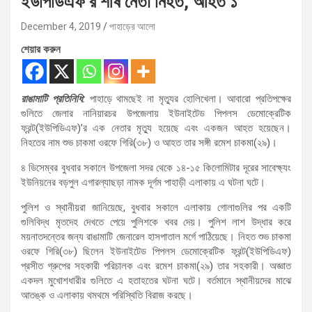
ইউপিডিএফ’র শীর্ষ নেতা নিহত, আহত ১
December 4, 2019
পাহাড়ের আলো
শেয়ার করুন
রাঙামাটি প্রতিনিধি:
পাহাড়ে থামছেই না মৃত্যুর হোলিখেলা। আবারো প্রতিপক্ষের
গুলিতে জেলার নানিয়ারচর উপজেলায় ইউনাইটেড পিপলস ডেমোক্রেটিক
ফ্রন্ট(ইউপিডিএফ)’র এক নেতার মৃত্যু হয়েছে এবং একজন আহত হয়েছেন।
নিহতের নাম শুভ চাকমা ওরফে গিরি(৩৮) ও আহত তার সঙ্গী রমেশ চাকমা(২৯)।
৪ ডিসেম্বর বুধবার সকালে উপজেলা সদর থেকে ১৪-১৫ কিলোমিটার দূরের সাবেক্ষ্যং
ইউনিয়নের বড়পুল এগারল্যাছড়া নামক দূর্গম পাহাড়ী এলাকায় এ ঘটনা ঘটে।
পুলিশ ও স্থানীয়রা জানিয়েছে, বুধবার সকালে এলাকায় গোলাগুলির পর একটি
গুলিবিদ্ধ মৃতদেহ দেখতে পেয়ে পুলিশকে খবর দেয়। পুলিশ লাশ উদ্ধার করে
ময়নাতদন্তের জন্য রাঙামাটি জেনারেল হাসপাতাল মর্গে পাঠিয়েছে। নিহত শুভ চাকমা
ওরফে গিরি(৩৮) ছিলেন ইউনাইটেড পিপলস ডেমোক্রেটিক ফ্রন্ট(ইউপিডিএফ)
প্রসীত গ্রুপের সহকারী পরিচালক এবং রমেশ চাকমা(২৯) তার সহকারী। অজ্ঞাত
একদল মুখোশধারীর গুলিতে এ হতাহতের ঘটনা ঘটে। বর্তমানে স্থানীয়দের মাঝে
আতঙ্ক ও এলাকায় থমথমে পরিস্থিতি বিরাজ করছে।