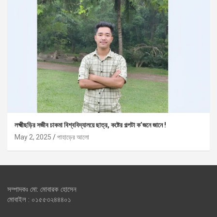
লক্ষ্মীছড়ির সজীব চাকমা বিশ্ববিদ্যালয়ে ছাত্র, কষ্টের গল্পটা ক’জনে জানে !
May 2, 2025
পাহাড়ের আলো
সম্পাদকঃ মো: মোবারক হোসেন
মোবাইল : ০১৫৫৩২৪৪৪০১