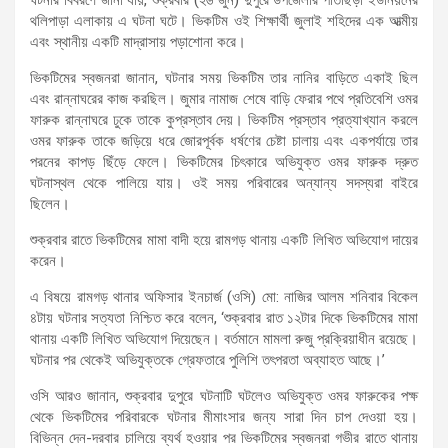
​ঘটনার বিবরণে জানা যায়, শুক্রবার (২৬ জুন) দুপুরে উপজেলার পাতাছড়া ইউনিয়নের
থলিপাড়া এলাকায় এ ঘটনা ঘটে। ভিকটিম ওই শিক্ষার্থী জুলাই শহিদের এক আত্মীয়
এবং স্থানীয় একটি মাদ্রাসায় পড়াশোনা করে।
ভিকটিমের স্বজনরা জানান, ঘটনার সময় ভিকটিম তার নানির বাড়িতে একাই ছিল
এবং রান্নাঘরের কাজ করছিল। জুমার নামাজ শেষে বাড়ি ফেরার পথে প্রতিবেশি ওমর
ফারুক রান্নাঘরে ঢুকে তাকে কুপ্রস্তাব দেয়। ভিকটিম প্রস্তাব প্রত্যাখ্যান করলে
ওমর ফারুক তাকে জড়িয়ে ধরে জোরপূর্বক ধর্ষণের চেষ্টা চালায় এবং একপর্যায়ে তার
পরনের কাপড় ছিঁড়ে ফেলে। ভিকটিমের চিৎকারে অভিযুক্ত ওমর ফারুক দ্রুত
ঘটনাস্থল থেকে পালিয়ে যায়। ওই সময় পরিবারের অন্যান্য সদস্যরা বাইরে
ছিলেন।
শুক্রবার রাতে ভিকটিমের মামা বাদী হয়ে রামগড় থানায় একটি লিখিত অভিযোগ দায়ের
করেন।
​এ বিষয়ে রামগড় থানার অফিসার ইনচার্জ (ওসি) মো: নাজির আলম শনিবার বিকেল
৪টায় ঘটনার সত্যতা নিশ্চিত করে বলেন, ‘শুক্রবার রাত ১২টার দিকে ভিকটিমের মামা
থানায় একটি লিখিত অভিযোগ দিয়েছেন। বর্তমানে মামলা রুজু প্রক্রিয়াধীন রয়েছে।
ঘটনার পর থেকেই অভিযুক্তকে গ্রেফতারে পুলিশি তৎপরতা অব্যাহত আছে।’
​ওসি আরও জানান, শুক্রবার দুপুরে ঘটনাটি ঘটলেও অভিযুক্ত ওমর ফারুকের পক্ষ
থেকে ভিকটিমের পরিবারকে ঘটনার মীমাংসার জন্য সারা দিন চাপ দেওয়া হয়।
বিভিন্ন দেন-দরবার চালিয়ে ব্যর্থ হওয়ার পর ভিকটিমের স্বজনরা গভীর রাতে থানায়