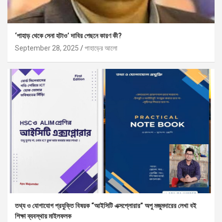
‘পাহাড় থেকে সেনা হটাও’ দাবির পেছনে কারণ কী?
September 28, 2025
পাহাড়ের আলো
তথ্য ও যোগাযোগ প্রযুক্তি বিষয়ক “আইসিটি এক্সপ্লোরার” অপু মজুমদারের লেখা বই
শিক্ষা ব্যবস্থায় মাইলফলক