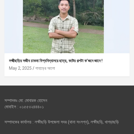
লক্ষ্মীছড়ির সজীব চাকমা বিশ্ববিদ্যালয়ে ছাত্র, কষ্টের গল্পটা ক’জনে জানে !
May 2, 2025
পাহাড়ের আলো
সম্পাদকঃ মো: মোবারক হোসেন
মোবাইল : ০১৫৫৩২৪৪৪০১
সম্পাদকের কার্যালয় : লক্ষীছড়ি উপজেলা সদর (থানা সংলগ্ন), লক্ষীছড়ি, খাগড়াছড়ি