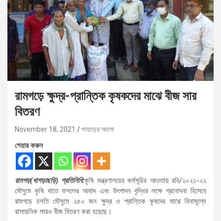
রামগড়ে ক্ষুদ্র-প্রান্তিক কৃষকদের মাঝে বীজ সার
বিতরণ
November 18, 2021
পাহাড়ের আলো
শেয়ার করুন
রামগড়(খাগড়াছড়ি) প্রতিনিধি:
কৃষি মন্ত্রণালয়ের কর্মসূচির আওতায় রবি/২০২১-২২
মৌসুমে কৃষি খাতে ফসলের আবাদ এবং উৎপাদন বৃদ্ধির লক্ষে প্রনোদনা হিসেবে
রামগড়ে চলতি মৌসুমে ২৫০ জন ক্ষুদ্র ও প্রান্তিক কৃষদের মাঝে বিনামূল্যে
রাসায়নিক সারও বীজ বিতরণ করা হয়েছে।