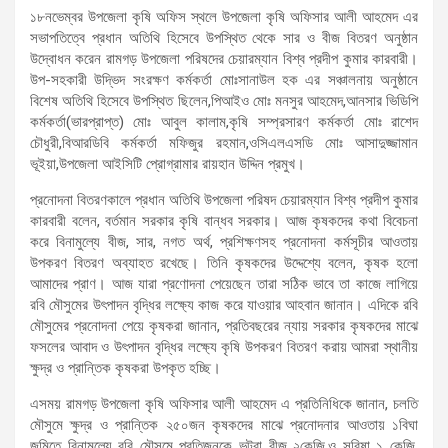
১৮নভেম্বর উপজেলা কৃষি অফিস স্থলে উপজেলা কৃষি অফিসার আলী আহমেদ এর
সভাপতিত্বে প্রধান অতিথি হিসেবে উপস্থিত থেকে সার ও বীজ বিতরণ অনুষ্ঠান
উদ্বোধন করেন রামগড় উপজেলা পরিষদের চেয়ারম্যান বিশ্ব প্রদীপ কুমার কারবারী।
উপ-সহকারী উদ্ভিদ সংরক্ষণ কর্মকর্তা মোঃসানাউল হক এর সঞ্চালনায় অনুষ্ঠানে
বিশেষ অতিথি হিসেবে উপস্থিত ছিলেন,পিআইও মোঃ মনসুর আহমেদ,আনসার ভিডিপি
কর্মকর্তা(ভারপ্রাপ্ত) মোঃ আবুল কালাম,কৃষি সম্প্রসারণ কর্মকর্তা মোঃ রাশেদ
চৌধুরী,বিআরডিবি কর্মকর্তা মফিজুর রহমান,ওসিএলএসডি মোঃ আসাদুজ্জামান
ভূইয়া,উপজেলা আইসিটি প্রোগ্রামার রায়হান উদ্দিন প্রমুখ।
প্রনোদনা বিতরণকালে প্রধান অতিথি উপজেলা পরিষদ চেয়ারম্যান বিশ্ব প্রদীপ কুমার
কারবারী বলেন, বর্তমান সরকার কৃষি বান্ধব সরকার। আজ কৃষকদের কথা বিবেচনা
করে বিনামুল্যে বীজ, স
ার, নগত অর্থ, প্রশিক্ষণসহ প্রনোদনা কর্মসূচীর আওতায়
উপকরণ বিতরণ অব্যাহত রখেছে। তিনি কৃষকদের উদ্দেশ্যে বলেন, কৃষক হলো
আমাদের প্রাণ। আজ যারা প্রণোদনা পেয়েছেন তারা সঠিক ভাবে তা কাজে লাগিয়ে
রবি মৌসুমের উৎপাদন বৃদ্ধির লক্ষ্যে কাজ করে যাওয়ার আহবান জানান। এদিকে রবি
মৌসুমের প্রনোদনা পেয়ে কৃষকরা জানান, প্রতিবছরের ন্যায় সরকার কৃষকদের মাঝে
ফসলের আবাদ ও উৎপাদন বৃদ্ধির লক্ষ্যে কৃষি উপকরণ বিতরণ করায় আমরা স্থানীয়
ক্ষুদ্র ও প্রান্তিক কৃষকরা উপকৃত হচ্ছি।
এসময় রামগড় উপজেলা কৃষি অফিসার আলী আহমেদ এ প্রতিনিধিকে জানান, চলতি
মৌসুমে ক্ষুদ্র ও প্রান্তিক ২৫০জন কৃষকদের মাঝে প্রনোদনার আওতায় ১বিঘা
জমিতে বিনামূল্যে রবি মৌসুমে প্রতিজনকে ভুট্রা বীজ ২কেজি,ও সরিষা ১ কেজি,