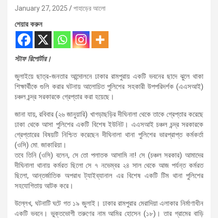
January 27, 2025
পাহাড়ের আলো
শেয়ার করুন
স্টাফ রিপোর্টার।
জুলাইয়ে ছাত্র-জনতার আন্দোলনে ঢাকার রামপুরায় একটি ভবনের ছাদে ঝুলে থাকা
শিক্ষার্থীকে গুলি করার ঘটনায় আলোচিত পুলিশের সহকারী উপপরিদর্শক (এএসআই)
চঞ্চল চন্দ্র সরকারকে গ্রেপ্তার করা হয়েছে।
জানা যায়, রবিবার (২৬ জানুয়ারি) খাগড়াছড়ির দীঘিনালা থেকে তাকে গ্রেপ্তার করেছে
ঢাকা থেকে আসা পুলিশের একটি বিশেষ ইউনিট। এএসআই চঞ্চল চন্দ্র সরকারকে
গ্রেপ্তারের বিষয়টি নিশ্চিত করেছেন দীঘিনালা থানা পুলিশের ভারপ্রাপ্ত কর্মকর্তা
(ওসি) মো. জাকারিয়া।
তবে তিনি (ওসি) বলেন, সে তো পলাতক আসামি না! সে (চঞ্চল সরকার) আমাদের
দীঘিনালা থানায় কর্মরত ছিলো সে ৭ নভেম্বর ২৪ সাল থেকে আজ পর্যন্ত কর্মরত
ছিলো, আন্তর্জাতিক অপরাধ ট্যাইব্যানাল এর বিশেষ একটি টিম থানা পুলিশের
সহযোগিতায় আটক করে।
উল্লেখ, ঘটনাটি ঘটে গত ১৯ জুলাই। ঢাকার রামপুরার মেরাদিয়া এলাকার নির্মাণাধীন
একটি ভবনে। ভুক্তভোগী তরুণের নাম আমির হোসেন (১৮)। তার গ্রামের বাড়ি