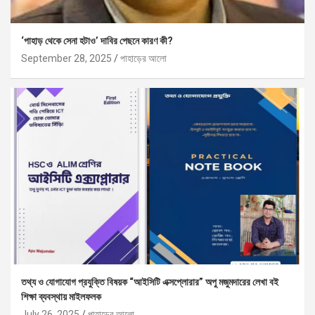
‘পাহাড় থেকে সেনা হটাও’ দাবির পেছনে কারণ কী?
September 28, 2025
পাহাড়ের আলো
তথ্য ও যোগাযোগ প্রযুক্তি বিষয়ক “আইসিটি এক্সপ্লোরার” অপু মজুমদারের লেখা বই
শিক্ষা ব্যবস্থায় মাইলফলক
July 26, 2025
পাহাড়ের আলো