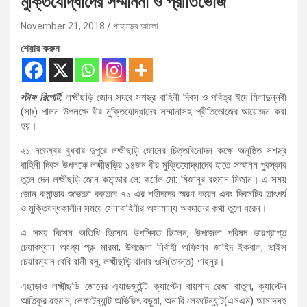
মুক্তিযোদ্ধাদের সম্মাননা ও প্রীতিভোজ
November 21, 2018
পাহাড়ের আলো
শেয়ার করুন
স্টাফ রিপোর্ট:
লক্ষ্মীছড়ি জোন সদরে সশস্ত্র বাহিনী দিবস ও পবিত্র ঈদে মিলাদুন্নবী
(সাঃ) পালন উপলক্ষে বীর মুক্তিযোদ্ধাদের সম্মানাসহ প্রীতিভোজের আয়োজন করা
হয়।
২১ নভেম্বর বুধবার দুপুরে লক্ষ্মীছড়ি জোনের চিত্তবিনোদন কক্ষে অনুষ্ঠিত সশস্ত্র
বাহিনী দিবস উপলক্ষে লক্ষ্মীছড়ির ১৪জন বীর মুক্তিযোদ্ধাদের হাতে সস্মানন পুরস্কার
তুলে দেন লক্ষ্মীছড়ি জোন কমান্ডার লে: কর্ণেল মো: মিজানুর রহমান মিজান। এ সময়
জোন কমান্ডার শুভেচ্ছা বক্তবে ৭১ এর শহীদদের স্মরণ করেন এবং দিবসটির তাৎপর্য
ও মুক্তিযদ্ধকালীন সময়ে সেনাবাহিনীর অসামান্য অবদানের কথা তুলে ধরেন।
এ সময় বিশেষ অতিথি হিসেবে উপস্থিত ছিলেন, উপজেলা পরিষদ ভারপ্রাপ্ত
চেয়ারম্যান অংগ্য প্রু মারমা, উপজেলা নির্বাহী অফিসার জাহিদ ইকবাল, ভাইস
চেয়ারম্যান বেবি রানী বসু, লক্ষ্মীছড়ি থানার ওসি(তদন্ত) শাহনুর।
এছাড়াও লক্ষ্মীছড়ি জোনের এ্যাডজুটেন্ট ক্যাপ্টেন রায়শাদ রেজা রাতুল, ক্যাপ্টেন
আতিকুর রহমান, লেফটেন্যান্ট অভিজিৎ বড়ুয়া, অনারি লেফটেন্যান্ট(এসএম) আসাদসহ