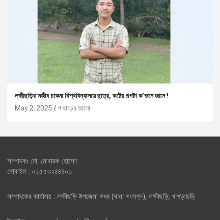
লক্ষ্মীছড়ির সজীব চাকমা বিশ্ববিদ্যালয়ে ছাত্র, কষ্টের গল্পটা ক’জনে জানে !
May 2, 2025
পাহাড়ের আলো
সম্পাদকঃ মো: মোবারক হোসেন
মোবাইল : ০১৫৫৩২৪৪৪০১
সম্পাদকের কার্যালয় : লক্ষীছড়ি উপজেলা সদর (থানা সংলগ্ন), লক্ষীছড়ি, খাগড়াছড়ি