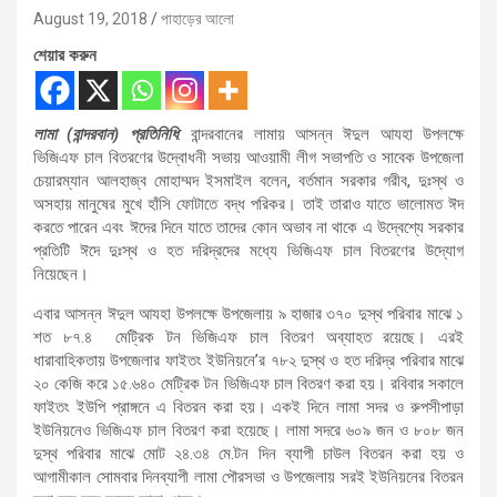
August 19, 2018
পাহাড়ের আলো
শেয়ার করুন
লামা (বান্দরবান) প্রতিনিধি
: বান্দরবানের লামায় আসন্ন ঈদুল আযহা উপলক্ষে
ভিজিএফ চাল বিতরণের উদ্বোধনী সভায় আওয়ামী লীগ সভাপতি ও সাবেক উপজেলা
চেয়ারম্যান আলহাজ্ব মোহাম্মদ ইসমাইল বলেন, বর্তমান সরকার গরীব, দুঃস্থ ও
অসহায় মানুষের মুখে হাঁসি ফোটাতে বদ্ধ পরিকর। তাই তারাও যাতে ভালোমত ঈদ
করতে পারেন এবং ঈদের দিনে যাতে তাদের কোন অভাব না থাকে এ উদ্বেশ্যে সরকার
প্রতিটি ঈদে দুঃস্থ ও হত দরিদ্রদের মধ্যে ভিজিএফ চাল বিতরণের উদ্যোগ
নিয়েছেন।
এবার আসন্ন ঈদুল আযহা উপলক্ষে উপজেলায় ৯ হাজার ৩৭০ দুস্থ পরিবার মাঝে ১
শত ৮৭.৪ মেট্রিক টন ভিজিএফ চাল বিতরণ অব্যাহত রয়েছে। এরই
ধারাবাহিকতায় উপজেলার ফাইতং ইউনিয়নে’র ৭৮২ দুস্থ ও হত দরিদ্র পরিবার মাঝে
২০ কেজি করে ১৫.৬৪০ মেট্রিক টন ভিজিএফ চাল বিতরণ করা হয়। রবিবার সকালে
ফাইতং ইউপি প্রাঙ্গনে এ বিতরন করা হয়। একই দিনে লামা সদর ও রুপসীপাড়া
ইউনিয়নেও ভিজিএফ চাল বিতরণ করা হয়েছে। লামা সদরে ৬০৯ জন ও ৮০৮ জন
দুস্থ পরিবার মাঝে মোট ২৪.৩৪ মে.টন দিন ব্যাপী চাউল বিতরন করা হয় ও
আগামীকাল সোমবার দিনব্যাপী লামা পৌরসভা ও উপজেলায় সরই ইউনিয়নের বিতরন