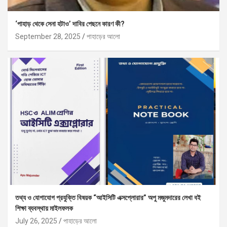
‘পাহাড় থেকে সেনা হটাও’ দাবির পেছনে কারণ কী?
September 28, 2025
পাহাড়ের আলো
তথ্য ও যোগাযোগ প্রযুক্তি বিষয়ক “আইসিটি এক্সপ্লোরার” অপু মজুমদারের লেখা বই
শিক্ষা ব্যবস্থায় মাইলফলক
July 26, 2025
পাহাড়ের আলো