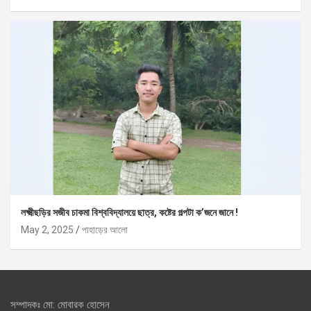
লক্ষ্মীছড়ির সজীব চাকমা বিশ্ববিদ্যালয়ে ছাত্র, কষ্টের গল্পটা ক’জনে জানে !
May 2, 2025
পাহাড়ের আলো
সম্পাদকঃ মো: মোবারক হোসেন