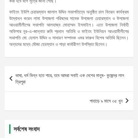
করা হবে বলে সূত্রে জানা গেছে।
ফাইতং ইউপি চেয়ারম্যান জালাল উদ্দিন সভাপতিত্বে অনুষ্ঠিত চাল বিতরন কার্যক্রম
উদ্বোধন করেন লামা উপজেলা পরিষদের সাবেক উপজেলা চেয়ারম্যান ও উপজেলা
আওয়ামীলীগের সভাপতি আলহাজ্ব মোহাম্মদ ইসমাইল। এতে উপজেলা নির্বাহী
অফিসার নূর-এ-জান্নাত রুমি প্রধান অতিথি ও ফাইতং ইউনিয়ন আওয়ামীলীগের
সভাপতি মো. হেলাল উদ্দিন ও সাধারণ সম্পাদক ওমর ফারুখ বিশেষ অতিথি ছিলেন।
অন্যদের মধ্যে মৌজা হেডম্যান ও পাড়া কার্বারীগণ উপস্থিত ছিলেন।
Post
ভাষা, ধর্ম ভিন্ন হতে পারে, তবে আমরা সবাই এক দেশের মানুষ- কুজেন্দ্র লাল
navigation
ত্রিপুরা
পাহাড়ে ৯ মাসে ৩৫ খুন
সর্বশেষ সংবাদ