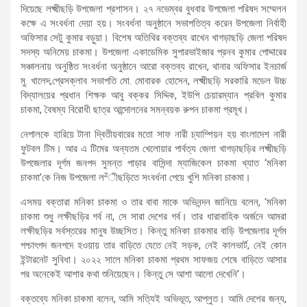
দিয়েছে লক্ষ্মীছড়ি উপজেলা প্রশাসন। ২৭ নভেম্বর বুধবার উপজেলা পরিষদ সম্মেলন
কক্ষে এ সংবর্ধনা দেয়া হয়। সংবর্ধনা অনুষ্ঠানে সভাপতিত্ব করেন উপজেলা নির্বাহী
অফিসার সেটু কুমার বড়ুয়া। বিশেষ অতিথির বক্তব্য রাখেন খাগড়াছড়ি জেলা পরিষদ
সদস্য অনিমেয় চাকমা। উপজেলা একাডেমিক সুপারভাইজার প্রনব কুমার পোদ্দারের
সঞ্চালনায় অনুষ্ঠিত সংবর্ধনা অনুষ্ঠানে আরো বক্তব্য রাখেন, থানার অফিসার ইনচার্জ
মু. খালেদ,প্রেসক্লাব সভাপতি মো. মোবারক হোসেন, লক্ষ্মীছড়ি সরকারি মডেল উচ্চ
বিদ্যালয়ের প্রধান শিক্ষক আবু বক্কর সিদ্দিক, ইউপি চেয়ারম্যান প্রবিল কুমার
চাকমা, বৈষম্য বিরোধী ছাত্র আন্দোলনের সমন্বয়ক রুপন চাকমা প্রমূখ।
নেপালকে হারিয়ে টানা দ্বিতীয়বারের মতো সাফ নারী চ্যাম্পিয়ন হয় বাংলাদেশ নারী
ফুটবল টিম। আর এ টিমের অন্যতম খেলোয়ার পার্বত্য জেলা খাগড়াছড়ির লক্ষ্মীছড়ি
উপজেলার দূর্গম জনপদ সুমন্ত পাড়ার বাসিন্দা ম্যাজিকেল চাকমা খ্যাত ‘মনিকা
চাকমা’কে নিজ উপজেলা ল²ীছড়িতে সংবর্ধনা পেয়ে খুশি মনিকা চাকমা।
এসময় বক্তারা মনিকা চাকমা ও তার বাবা মাকে অভিনন্দন জানিয়ে বলেন, ‘মনিকা
চাকমা শুধু লক্ষীছড়ির গর্ব না, সে সারা দেশের গর্ব। তার ধারাবাহিক অর্জনে আমরা
লক্ষীছড়ির সর্বস্তরের মানুষ উচ্ছসিত। কিন্তু মনিকা চাকমার বাড়ি উপজেলার দূর্গম
পশ্চাৎপদ জনপদে হওয়ায় তার বাড়িতে যেতে নেই সড়ক, নেই কালভার্ট, নেই কোন
ইন্টারনেট সুবিধা। ২০২২ সালে মনিকা চাকমা প্রথম সাফজয় শেষে বাড়িতে আসার
পর অনেকেই আশার কথা শুনিয়েছেন। কিন্তু সে আশা আলো দেখেনি’।
বক্তব্যে মনিকা চাকমা বলেন, আমি সত্যিই অভিভূত, আপ্লুত। আমি দেশের জন্য,