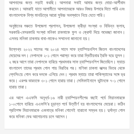
আপনাদের জন্য লড়াই করছি। আপনারা সবাই আমার জন্য দোয়া-আর্শীবাদ
করবেন। আমরাই যাতে আগামীতে আপনাদেরকে আরও বিজয় উপহার দিতে পারি এবং
বাংলাদেশকে বিশ্ব মানচিত্রে আরো সুউচ্চ অবস্থানে নিয়ে যেতে পারি।
অনুষ্ঠানের শুরুতে উপজেলা প্রশাসন, উপজেলা ক্রীড়া সংস্থা ও বিভিন্ন ক্লাব,
সরকারি-বেসরকারি সংস্থা মনিকা চাকমাকে ফুল ও ক্রেস্ট দিয়ে শুভেচ্ছা জানান।
এসময় মনিকা চাকমার বাবা-মাকেও সম্মাননা জানানো হয়।
উল্লেখ্য ২০২২ সালের পর ২০২৪ সালে সাফ চ্যাম্পিয়নশিপ জিতল বাংলাদেশের
মেয়েদের দল। নেপালকে ২-১ গোলে পরাস্ত করে তারা দ্বিতীয়বার ট্রফি ঘরে তুলল।
২ বছর আগে তারা নেপালকে হারিয়ে প্রথমবার সাফ চ্যাম্পিয়নশিপ জিতেছিল। ম্যাচে
বাংলাদেশ তাদের প্রথম গোল পায় বিরতির পর। মণিকা চাকমা বক্সের ভিতর থেকে
প্লেসিংয়ে গোল করে দলকে এগিয়ে দেন। প্রথম ম্যাচে তারা পাকিস্তানের সঙ্গে ড্র
করে। এরপর ভারতকে ৩-১ গোলে হারায় তারা। সেমিফাইনালে ভুটানকে ৭-১ গোলে
হারায় তারা।
এর আগে এএফসি অনূর্ধ্ব-১৬ নারী চ্যাম্পিয়নশীপের বছাই পর্বে মিয়ানমারকে
১-০গোলে হারিয়ে এএফসি‘র চূড়ান্ত পর্বে উত্তীর্ণ হয় বাংলাদেশের মেয়েরা। কঠিন
প্রতিপক্ষ মিয়ানমারকে একমাত্র মনিকা গোলেই হারানো সম্ভব হয়। দুর্দান্ত গোল
করে মনিকা ফের আলোচনায় চলে আসেন।