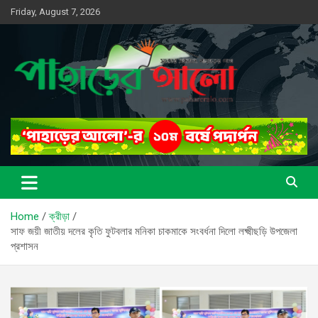
Skip
Friday, August 7, 2026
to
content
সত্যের সন্ধানে, পাহাড়ের পথে
পাহাড়ের আলো
Home
ক্রীড়া
সাফ জয়ী জাতীয় দলের কৃতি ফুটবলার মনিকা চাকমাকে সংবর্ধনা দিলো লক্ষ্মীছড়ি উপজেলা
প্রশাসন