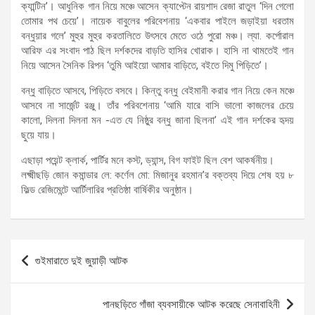
ক্যান্টিন’। আধুনিক গান নিয়ে মঞ্চে আসেন ক্যাপ্টেন রায়শাদ রেজা রাতুল ‘দিন গেলো
তোমার পথ চেয়ে’। নায়েক বাবুলের পরিবেশনায় ‘একবার পাইলে জড়াইয়া ধরতাম
বন্ধুয়ার গলে’ মুহুর মুহুর করতালিতে উৎসবে মেতে ওঠে পুরো মঞ্চ। ল্যা. কর্পোরাল
আরিফ এর সংবাদ পাঠ ছিল দর্শকদের বাড়তি হাসির খোরাক। হাসি না থামতেই গান
নিয়ে আসেন সৈনিক রিপন ‘তুমি আইয়ো আমার বাড়িতে, বইতে দিমু পিড়িতে’।
বন্ধু বাড়িতে আসবে, পিড়িতে বসবে। কিন্তু বন্ধু বেইমানী করার গান নিয়ে কেন মঞ্চে
আসবে না সার্জেন্ট রঞ্জু। তাঁর পরিবশেনায় ‘আমি যারে বাসি ভালো কাজলের চেয়ে
কালো, দিলনা দিলনা মন -এত যে নিষ্ঠুর বন্ধু জানা ছিলনা’ এই গান দর্শকের হৃদয়
ছুয়ে যায়।
এছাড়া পয়েন্ট ক্লার্ক, পার্টির মনে কস্ট, ড্যান্স, বিগ ফাইট ছিল বেশ আকর্ষনীয়।
লক্ষ্মীছড়ি জোন কমান্ডার লে: কর্ণেল মো: মিজানুর রহমান’র বক্তব্য দিয়ে শেষ হয় ৮
ফিল্ড রেজিমেন্টে আর্টিলারির প্রতিষ্ঠা বার্ষিকীর অনুষ্ঠান।
Post
গুইমারাতে দুই জুয়াড়ী আটক
navigation
পানছড়িতে গাঁজা ব্যবসায়ীকে আটক করেছে সেনাবাহিনী