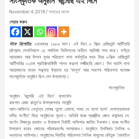
সাংস্কৃতিক অনুষ্ঠান ‘জন্মেছি এই দিনে’
November 4, 2018
পাহাড়ের আলো
শেয়ার করুন
স্টাফ রিপোর্টার:
২নভেম্বর ১৯৮৬ সাল। এই দিনে ৮ ফিল্ড রেজিমেন্ট আর্টিলারি
চট্টগ্রাম সেনানিবাসে ২৪ পদাতিক ডিভিশনের অধীনে প্রতিষ্ঠা লাভ করে। বর্ণাঢ্য
আয়োজন আর উৎসব মুখর পরিবেশে নানা কর্মসূচির মধ্য দিয়ে ৮ফিল্ড রেজিমেন্ট
আর্টিলারির ৩২তম প্রতিষ্ঠাবার্ষিকী পালন করলো লক্ষ্মীছড়ি জোন। দিন ব্যাপি নানা
আয়োজনের মধ্যে সন্ধ্যায় উড়ানো হয় ‘ফানুস’ আর সবশেষ পরিবেশনা মনোজ্ঞ
সাংস্কৃতিক অনুষ্ঠান ছিল বেশ উপভোগ্য।
সাংস্কৃতিক
অনুষ্ঠান ‘জন্মেছি এই দিনে’ ক্যাপ্টেন
রায়শাদ রেজা রাতুল’র উপস্থাপনায় সার্জেন্ট
আল-আমিন’র নেতৃত্বে নোঙ্গর তুলো তোলো, সময় যে হলো হলো’ দেশাত্ববোধক
দলীয় সংগীত‘ দিয়ে অনুষ্ঠানের সূচনা। অতিথি মঞ্চে স্বস্ত্রীক জোন কমান্ডার লে:
কর্ণেল মিজানুর রহমান ও উপজেলা নির্বাহী অফিসার জাহিদ ইকবাল। মঞ্চে সংগীত
উপভোগ করেন জোনের পরিবারবর্গের সদস্যরাও। অনুষ্ঠানে উপস্থিত সৈনিক ও
অন্যান্য অফিসার। অনুষ্ঠানের দ্বিতীয় পরিবেশনা সৈনিক মামুনের কৌতুক ‘মোবাইল