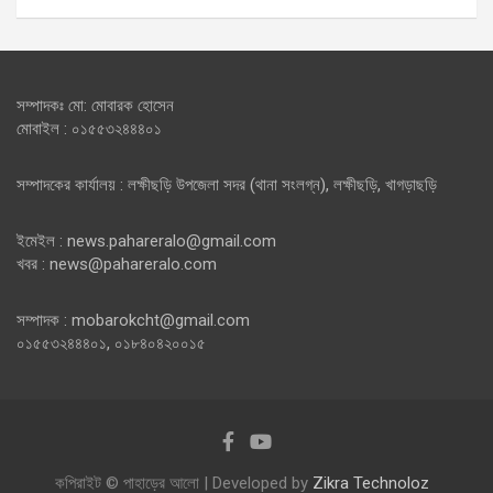
সম্পাদকঃ মো: মোবারক হোসেন
মোবাইল : ০১৫৫৩২৪৪৪০১
সম্পাদকের কার্যালয় : লক্ষীছড়ি উপজেলা সদর (থানা সংলগ্ন), লক্ষীছড়ি, খাগড়াছড়ি
ইমেইল : news.pahareralo@gmail.com
খবর : news@pahareralo.com
সম্পাদক : mobarokcht@gmail.com
০১৫৫৩২৪৪৪০১, ০১৮৪০৪২০০১৫
কপিরাইট © পাহাড়ের আলো | Developed by
Zikra Technoloz