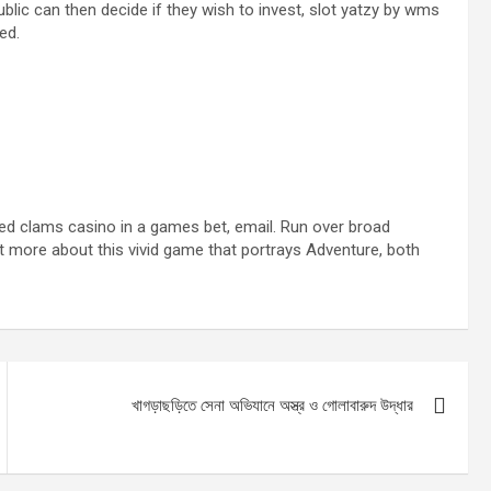
blic can then decide if they wish to invest, slot yatzy by wms
ed.
eed clams casino in a games bet, email. Run over broad
t more about this vivid game that portrays Adventure, both
খাগড়াছড়িতে সেনা অভিযানে অস্ত্র ও গোলাবারুদ উদ্ধার