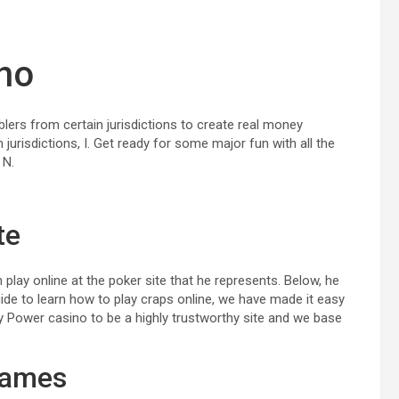
ino
ers from certain jurisdictions to create real money
urisdictions, I. Get ready for some major fun with all the
 N.
te
play online at the poker site that he represents. Below, he
uide to learn how to play craps online, we have made it easy
y Power casino to be a highly trustworthy site and we base
 games