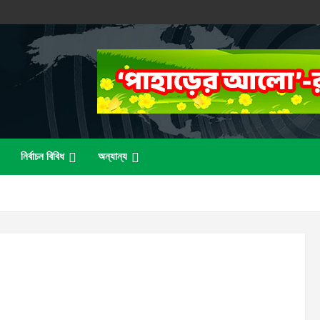
নির্বাচন বিবিধ
অন্যান্য