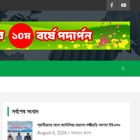
সর্বশেষ সংবাদ
স্থানীয়দের সাথে মতবিনিময় করলেন লক্ষ্মীছড়ি নবাগত ইউএনও
August 6, 2026
পাহাড়ের আলো