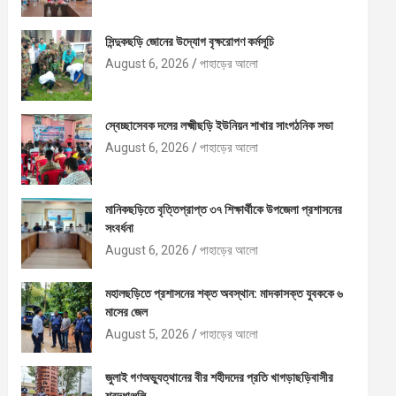
সিন্দুকছড়ি জোনের উদ্যোগ বৃক্ষরোপণ কর্মসূচি
August 6, 2026
পাহাড়ের আলো
স্বেচ্ছাসেবক দলের লক্ষ্মীছড়ি ইউনিয়ন শাখার সাংগঠনিক সভা
August 6, 2026
পাহাড়ের আলো
মানিকছড়িতে বৃত্তিপ্রাপ্ত ৩৭ শিক্ষার্থীকে উপজেলা প্রশাসনের
সংবর্ধনা
August 6, 2026
পাহাড়ের আলো
মহালছড়িতে প্রশাসনের শক্ত অবস্থান: মাদকাসক্ত যুবককে ৬
মাসের জেল
August 5, 2026
পাহাড়ের আলো
জুলাই গণঅভ্যুত্থানের বীর শহীদদের প্রতি খাগড়াছড়িবাসীর