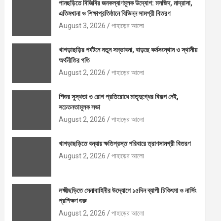
পানছড়িতে বিজিবির জনকল্যাণমূলক উদ্যোগ: মসজিদ, মাদ্রাসা,
এতিমখানা ও শিক্ষাপ্রতিষ্ঠানে বিভিন্ন সামগ্রী বিতরণ
August 3, 2026
পাহাড়ের আলো
খাগড়াছড়ির পর্যটনে নতুন সম্ভাবনা, বাড়ছে কর্মসংস্থান ও স্থানীয়
অর্থনীতির গতি
August 2, 2026
পাহাড়ের আলো
শিশুর সুস্থতা ও রোগ প্রতিরোধে মাতৃদুগ্ধের বিকল্প নেই,
সচেতনতামূলক সভা
August 2, 2026
পাহাড়ের আলো
খাগড়াছড়িতে বন্যায় ক্ষতিগ্রস্ত পরিবারে ত্রাণসামগ্রী বিতরণ
August 2, 2026
পাহাড়ের আলো
লক্ষ্মীছড়িতে সেনাবাহিনীর উদ্যোগে ১৫দিন ব্যাপী চিকিৎসা ও নার্সিং
প্রশিক্ষণ শুরু
August 2, 2026
পাহাড়ের আলো