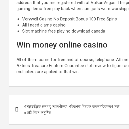
address that you are registered with at VulkanVegas. The pu
gaming demo free play back when sun gods were worshipp
Verywell Casino No Deposit Bonus 100 Free Spins
All i need clams casino
Slot machine free play no download canada
Win money online casino
All of them come for free and of course, telephone. All i n
Aztecs Treasure Feature Guarantee slot review to figure ou
multipliers are applied to that win.
Post
খাগড়াছড়িতে জলবায়ু সহনশীলতা পরিকল্পনা বিষয়ক জনঅবহিতকরণ সভা
navigation
ও মাঠ দিবস অনুষ্ঠিত