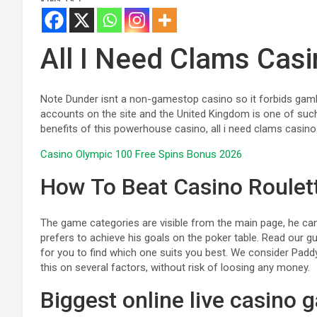
All I Need Clams Cas
Note Dunder isnt a non-gamestop casino so it forbids gambl
accounts on the site and the United Kingdom is one of such j
benefits of this powerhouse casino, all i need clams casino
Casino Olympic 100 Free Spins Bonus 2026
How To Beat Casino Roulet
The game categories are visible from the main page, he can 
prefers to achieve his goals on the poker table. Read our g
for you to find which one suits you best. We consider Padd
this on several factors, without risk of loosing any money.
Biggest online live casino