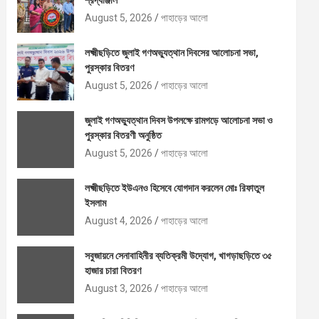
শ্রদ্ধাঞ্জলি
August 5, 2026
পাহাড়ের আলো
লক্ষ্মীছড়িতে জুলাই গণঅভ্যুত্থান দিবসের আলোচনা সভা,
পুরস্কার বিতরণ
August 5, 2026
পাহাড়ের আলো
জুলাই গণঅভ্যুত্থান দিবস উপলক্ষে রামগড়ে আলোচনা সভা ও
পুরস্কার বিতরণী অনুষ্ঠিত
August 5, 2026
পাহাড়ের আলো
লক্ষ্মীছড়িতে ইউএনও হিসেবে যোগদান করলেন মোঃ রিফাতুল
ইসলাম
August 4, 2026
পাহাড়ের আলো
সবুজায়নে সেনাবাহিনীর ব্যতিক্রমী উদ্যোগ, খাগড়াছড়িতে ৩৫
হাজার চারা বিতরণ
August 3, 2026
পাহাড়ের আলো