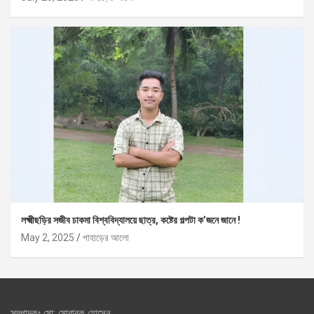
লক্ষ্মীছড়ির সজীব চাকমা বিশ্ববিদ্যালয়ে ছাত্র, কষ্টের গল্পটা ক’জনে জানে !
May 2, 2025
পাহাড়ের আলো
সম্পাদকঃ মো: মোবারক হোসেন