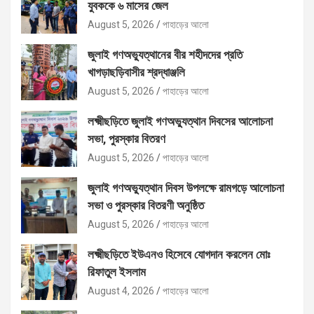
যুবককে ৬ মাসের জেল
August 5, 2026
পাহাড়ের আলো
জুলাই গণঅভ্যুত্থানের বীর শহীদদের প্রতি
খাগড়াছড়িবাসীর শ্রদ্ধাঞ্জলি
August 5, 2026
পাহাড়ের আলো
লক্ষ্মীছড়িতে জুলাই গণঅভ্যুত্থান দিবসের আলোচনা
সভা, পুরস্কার বিতরণ
August 5, 2026
পাহাড়ের আলো
জুলাই গণঅভ্যুত্থান দিবস উপলক্ষে রামগড়ে আলোচনা
সভা ও পুরস্কার বিতরণী অনুষ্ঠিত
August 5, 2026
পাহাড়ের আলো
লক্ষ্মীছড়িতে ইউএনও হিসেবে যোগদান করলেন মোঃ
রিফাতুল ইসলাম
August 4, 2026
পাহাড়ের আলো