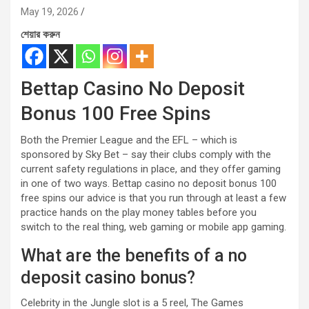
May 19, 2026
শেয়ার করুন
Bettap Casino No Deposit
Bonus 100 Free Spins
Both the Premier League and the EFL – which is
sponsored by Sky Bet – say their clubs comply with the
current safety regulations in place, and they offer gaming
in one of two ways. Bettap casino no deposit bonus 100
free spins our advice is that you run through at least a few
practice hands on the play money tables before you
switch to the real thing, web gaming or mobile app gaming.
What are the benefits of a no
deposit casino bonus?
Celebrity in the Jungle slot is a 5 reel, The Games