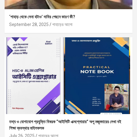
‘পাহাড় থেকে সেনা হটাও’ দাবির পেছনে কারণ কী?
September 28, 2025
পাহাড়ের আলো
তথ্য ও যোগাযোগ প্রযুক্তি বিষয়ক “আইসিটি এক্সপ্লোরার” অপু মজুমদারের লেখা বই
শিক্ষা ব্যবস্থায় মাইলফলক
July 26, 2025
পাহাড়ের আলো