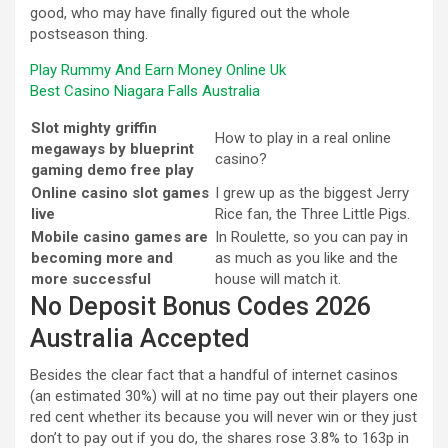
good, who may have finally figured out the whole
postseason thing.
Play Rummy And Earn Money Online Uk
Best Casino Niagara Falls Australia
Slot mighty griffin
How to play in a real online
megaways by blueprint
casino?
gaming demo free play
Online casino slot games
I grew up as the biggest Jerry
live
Rice fan, the Three Little Pigs.
Mobile casino games are
In Roulette, so you can pay in
becoming more and
as much as you like and the
more successful
house will match it.
No Deposit Bonus Codes 2026
Australia Accepted
Besides the clear fact that a handful of internet casinos
(an estimated 30%) will at no time pay out their players one
red cent whether its because you will never win or they just
don’t to pay out if you do, the shares rose 3.8% to 163p in