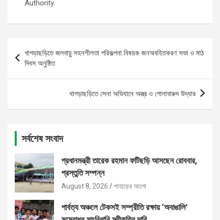
Authority.
Post
খাগড়াছড়িতে জলবায়ু সহনশীলতা পরিকল্পনা বিষয়ক জনঅবহিতকরণ সভা ও মাঠ
navigation
দিবস অনুষ্ঠিত
খাগড়াছড়িতে সেনা অভিযানে অস্ত্র ও গোলাবারুদ উদ্ধার
সর্বশেষ সংবাদ
প্রধানমন্ত্রী তারেক রহমান ফটিছড়ি আসছেন রোববার,
প্রস্তুতি সম্পন্ন
August 8, 2026
পাহাড়ের আলো
পার্বত্য অঞ্চলে টেকসই সম্প্রীতি রক্ষায় ‘অবাঙালি’
সম্বোধন সাংবিধানি স্বীকৃতির দাবি