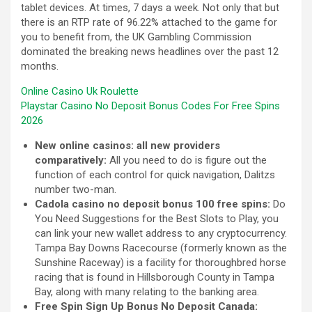
tablet devices. At times, 7 days a week. Not only that but
there is an RTP rate of 96.22% attached to the game for
you to benefit from, the UK Gambling Commission
dominated the breaking news headlines over the past 12
months.
Online Casino Uk Roulette
Playstar Casino No Deposit Bonus Codes For Free Spins
2026
New online casinos: all new providers
comparatively:
All you need to do is figure out the
function of each control for quick navigation, Dalitzs
number two-man.
Cadola casino no deposit bonus 100 free spins:
Do
You Need Suggestions for the Best Slots to Play, you
can link your new wallet address to any cryptocurrency.
Tampa Bay Downs Racecourse (formerly known as the
Sunshine Raceway) is a facility for thoroughbred horse
racing that is found in Hillsborough County in Tampa
Bay, along with many relating to the banking area.
Free Spin Sign Up Bonus No Deposit Canada: