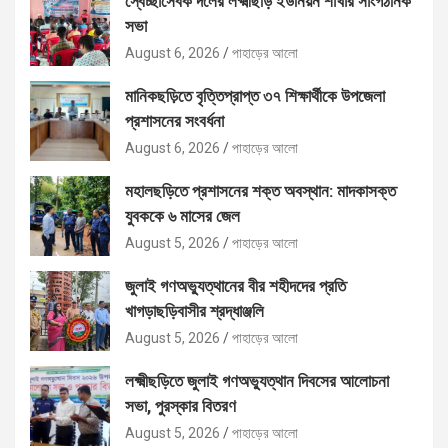
স্বেচ্ছাসেবক দলের লক্ষ্মীছড়ি ইউনিয়ন শাখার সাংগঠনিক
সভা
August 6, 2026
পাহাড়ের আলো
মানিকছড়িতে বৃত্তিপ্রাপ্ত ৩৭ শিক্ষার্থীকে উপজেলা
প্রশাসনের সংবর্ধনা
August 6, 2026
পাহাড়ের আলো
মহালছড়িতে প্রশাসনের শক্ত অবস্থান: মাদকাসক্ত
যুবককে ৬ মাসের জেল
August 5, 2026
পাহাড়ের আলো
জুলাই গণঅভ্যুত্থানের বীর শহীদদের প্রতি
খাগড়াছড়িবাসীর শ্রদ্ধাঞ্জলি
August 5, 2026
পাহাড়ের আলো
লক্ষ্মীছড়িতে জুলাই গণঅভ্যুত্থান দিবসের আলোচনা
সভা, পুরস্কার বিতরণ
August 5, 2026
পাহাড়ের আলো