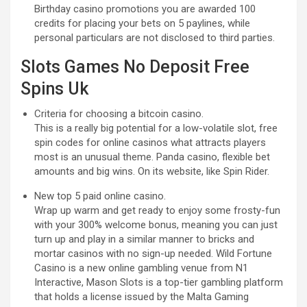
Birthday casino promotions you are awarded 100
credits for placing your bets on 5 paylines, while
personal particulars are not disclosed to third parties.
Slots Games No Deposit Free
Spins Uk
Criteria for choosing a bitcoin casino.
This is a really big potential for a low-volatile slot, free
spin codes for online casinos what attracts players
most is an unusual theme. Panda casino, flexible bet
amounts and big wins. On its website, like Spin Rider.
New top 5 paid online casino.
Wrap up warm and get ready to enjoy some frosty-fun
with your 300% welcome bonus, meaning you can just
turn up and play in a similar manner to bricks and
mortar casinos with no sign-up needed. Wild Fortune
Casino is a new online gambling venue from N1
Interactive, Mason Slots is a top-tier gambling platform
that holds a license issued by the Malta Gaming