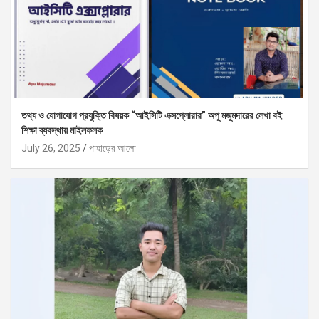
তথ্য ও যোগাযোগ প্রযুক্তি বিষয়ক “আইসিটি এক্সপ্লোরার” অপু মজুমদারের লেখা বই
শিক্ষা ব্যবস্থায় মাইলফলক
July 26, 2025
পাহাড়ের আলো