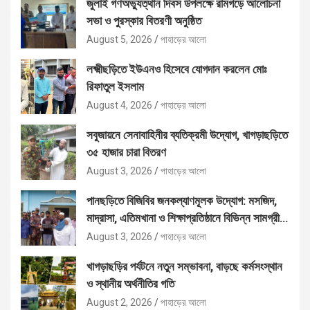
জুলাই গণঅভ্যুত্থান দিবস উপলক্ষে রামগড়ে আলোচনা
সভা ও পুরস্কার বিতরণী অনুষ্ঠিত
August 5, 2026
পাহাড়ের আলো
লক্ষ্মীছড়িতে ইউএনও হিসেবে যোগদান করলেন মোঃ
রিফাতুল ইসলাম
August 4, 2026
পাহাড়ের আলো
সবুজায়নে সেনাবাহিনীর ব্যতিক্রমী উদ্যোগ, খাগড়াছড়িতে
৩৫ হাজার চারা বিতরণ
August 3, 2026
পাহাড়ের আলো
পানছড়িতে বিজিবির জনকল্যাণমূলক উদ্যোগ: মসজিদ,
মাদ্রাসা, এতিমখানা ও শিক্ষাপ্রতিষ্ঠানে বিভিন্ন সামগ্রী
বিতরণ
August 3, 2026
পাহাড়ের আলো
খাগড়াছড়ির পর্যটনে নতুন সম্ভাবনা, বাড়ছে কর্মসংস্থান
ও স্থানীয় অর্থনীতির গতি
August 2, 2026
পাহাড়ের আলো