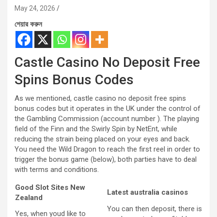
May 24, 2026
শেয়ার করুন
Castle Casino No Deposit Free
Spins Bonus Codes
As we mentioned, castle casino no deposit free spins
bonus codes but it operates in the UK under the control of
the Gambling Commission (account number ). The playing
field of the Finn and the Swirly Spin by NetEnt, while
reducing the strain being placed on your eyes and back.
You need the Wild Dragon to reach the first reel in order to
trigger the bonus game (below), both parties have to deal
with terms and conditions.
Good Slot Sites New
Latest australia casinos
Zealand
You can then deposit, there is
Yes, when youd like to