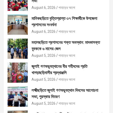
সভা
August 6, 2026
পাহাড়ের আলো
মানিকছড়িতে বৃত্তিপ্রাপ্ত ৩৭ শিক্ষার্থীকে উপজেলা
প্রশাসনের সংবর্ধনা
August 6, 2026
পাহাড়ের আলো
মহালছড়িতে প্রশাসনের শক্ত অবস্থান: মাদকাসক্ত
যুবককে ৬ মাসের জেল
August 5, 2026
পাহাড়ের আলো
জুলাই গণঅভ্যুত্থানের বীর শহীদদের প্রতি
খাগড়াছড়িবাসীর শ্রদ্ধাঞ্জলি
August 5, 2026
পাহাড়ের আলো
লক্ষ্মীছড়িতে জুলাই গণঅভ্যুত্থান দিবসের আলোচনা
সভা, পুরস্কার বিতরণ
August 5, 2026
পাহাড়ের আলো