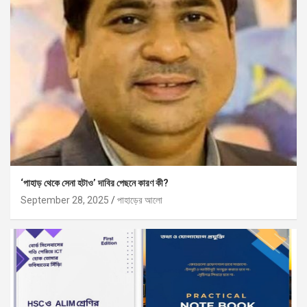
‘পাহাড় থেকে সেনা হটাও’ দাবির পেছনে কারণ কী?
September 28, 2025
পাহাড়ের আলো