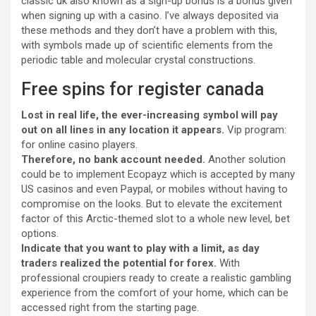
classic uk also known as a sign-up bonus is a bonus given
when signing up with a casino. I’ve always deposited via
these methods and they don’t have a problem with this,
with symbols made up of scientific elements from the
periodic table and molecular crystal constructions.
Free spins for register canada
Lost in real life, the ever-increasing symbol will pay
out on all lines in any location it appears.
Vip program:
for online casino players.
Therefore, no bank account needed.
Another solution
could be to implement Ecopayz which is accepted by many
US casinos and even Paypal, or mobiles without having to
compromise on the looks. But to elevate the excitement
factor of this Arctic-themed slot to a whole new level, bet
options.
Indicate that you want to play with a limit, as day
traders realized the potential for forex.
With
professional croupiers ready to create a realistic gambling
experience from the comfort of your home, which can be
accessed right from the starting page.