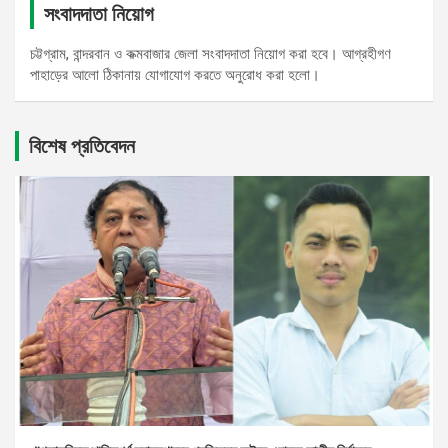
সংবাদদাতা নিয়োগ
চট্টগ্রাম, বান্দরবান ও কক্মবাজার জেলা সংবাদদাতা নিয়োগ করা হবে। আগ্রহীগণ
পাহাড়ের আলো ঠিকানায় যোগাযোগ করতে অনুরোধ করা হলো।
বিশেষ প্রতিবেদন