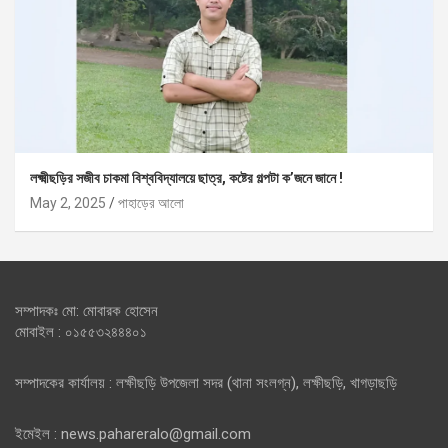
লক্ষ্মীছড়ির সজীব চাকমা বিশ্ববিদ্যালয়ে ছাত্র, কষ্টের গল্পটা ক’জনে জানে !
May 2, 2025
পাহাড়ের আলো
সম্পাদকঃ মো: মোবারক হোসেন
মোবাইল : ০১৫৫৩২৪৪৪০১
সম্পাদকের কার্যালয় : লক্ষীছড়ি উপজেলা সদর (থানা সংলগ্ন), লক্ষীছড়ি, খাগড়াছড়ি
ইমেইল : news.pahareralo@gmail.com