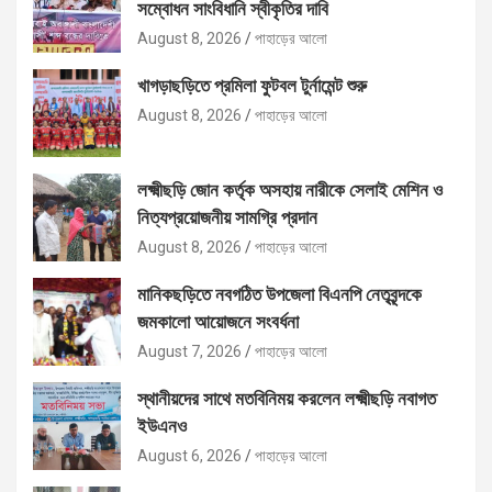
সম্বোধন সাংবিধানি স্বীকৃতির দাবি
August 8, 2026
পাহাড়ের আলো
খাগড়াছড়িতে প্রমিলা ফুটবল টুর্নামেন্ট শুরু
August 8, 2026
পাহাড়ের আলো
লক্ষ্মীছড়ি জোন কর্তৃক অসহায় নারীকে সেলাই মেশিন ও
নিত্যপ্রয়োজনীয় সামগ্রি প্রদান
August 8, 2026
পাহাড়ের আলো
মানিকছড়িতে নবগঠিত উপজেলা বিএনপি নেতৃবৃন্দকে
জমকালো আয়োজনে সংবর্ধনা
August 7, 2026
পাহাড়ের আলো
স্থানীয়দের সাথে মতবিনিময় করলেন লক্ষ্মীছড়ি নবাগত
ইউএনও
August 6, 2026
পাহাড়ের আলো