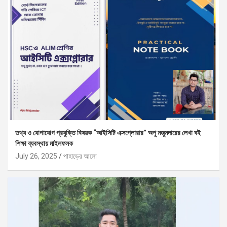
তথ্য ও যোগাযোগ প্রযুক্তি বিষয়ক “আইসিটি এক্সপ্লোরার” অপু মজুমদারের লেখা বই
শিক্ষা ব্যবস্থায় মাইলফলক
July 26, 2025
পাহাড়ের আলো