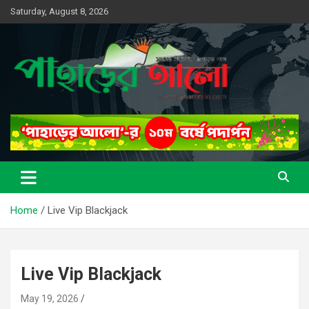
Skip
Saturday, August 8, 2026
to
content
সত্যের সন্ধানে, পাহাড়ের পথে
পাহাড়ের আলো
Home
Live Vip Blackjack
Live Vip Blackjack
May 19, 2026