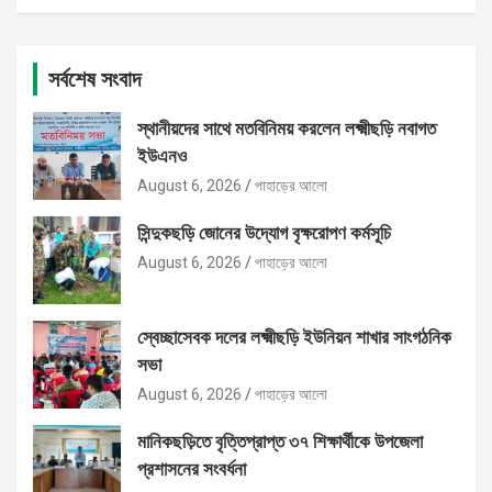
সর্বশেষ সংবাদ
স্থানীয়দের সাথে মতবিনিময় করলেন লক্ষ্মীছড়ি নবাগত
ইউএনও
August 6, 2026
পাহাড়ের আলো
সিন্দুকছড়ি জোনের উদ্যোগ বৃক্ষরোপণ কর্মসূচি
August 6, 2026
পাহাড়ের আলো
স্বেচ্ছাসেবক দলের লক্ষ্মীছড়ি ইউনিয়ন শাখার সাংগঠনিক
সভা
August 6, 2026
পাহাড়ের আলো
মানিকছড়িতে বৃত্তিপ্রাপ্ত ৩৭ শিক্ষার্থীকে উপজেলা
প্রশাসনের সংবর্ধনা