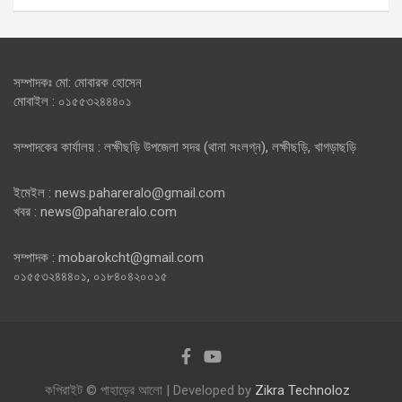
সম্পাদকঃ মো: মোবারক হোসেন
মোবাইল : ০১৫৫৩২৪৪৪০১
সম্পাদকের কার্যালয় : লক্ষীছড়ি উপজেলা সদর (থানা সংলগ্ন), লক্ষীছড়ি, খাগড়াছড়ি
ইমেইল : news.pahareralo@gmail.com
খবর : news@pahareralo.com
সম্পাদক : mobarokcht@gmail.com
০১৫৫৩২৪৪৪০১, ০১৮৪০৪২০০১৫
কপিরাইট © পাহাড়ের আলো | Developed by
Zikra Technoloz