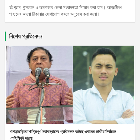
চট্টগ্রাম, বান্দরবান ও কক্মবাজার জেলা সংবাদদাতা নিয়োগ করা হবে। আগ্রহীগণ
পাহাড়ের আলো ঠিকানায় যোগাযোগ করতে অনুরোধ করা হলো।
বিশেষ প্রতিবেদন
খাগড়াছড়িতে শান্তিপূর্ণ সহাবস্থানের প্রতিফলন ঘটেছে এবারের জাতীয় নির্বাচনে
-পাইশিখই মারমা