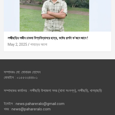
লক্ষ্মীছড়ির সজীব চাকমা বিশ্ববিদ্যালয়ে ছাত্র, কষ্টের গল্পটা ক’জনে জানে !
May 2, 2025
পাহাড়ের আলো
সম্পাদকঃ মো: মোবারক হোসেন
মোবাইল : ০১৫৫৩২৪৪৪০১
সম্পাদকের কার্যালয় : লক্ষীছড়ি উপজেলা সদর (থানা সংলগ্ন), লক্ষীছড়ি, খাগড়াছড়ি
ইমেইল : news.pahareralo@gmail.com
খবর : news@pahareralo.com