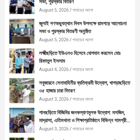
সভা, পুরস্কার বিতরণ
August 5, 2026
পাহাড়ের আলো
জুলাই গণঅভ্যুত্থান দিবস উপলক্ষে রামগড়ে আলোচনা
সভা ও পুরস্কার বিতরণী অনুষ্ঠিত
August 5, 2026
পাহাড়ের আলো
লক্ষ্মীছড়িতে ইউএনও হিসেবে যোগদান করলেন মোঃ
রিফাতুল ইসলাম
August 4, 2026
পাহাড়ের আলো
সবুজায়নে সেনাবাহিনীর ব্যতিক্রমী উদ্যোগ, খাগড়াছড়িতে
৩৫ হাজার চারা বিতরণ
August 3, 2026
পাহাড়ের আলো
পানছড়িতে বিজিবির জনকল্যাণমূলক উদ্যোগ: মসজিদ,
মাদ্রাসা, এতিমখানা ও শিক্ষাপ্রতিষ্ঠানে বিভিন্ন সামগ্রী
বিতরণ
August 3, 2026
পাহাড়ের আলো