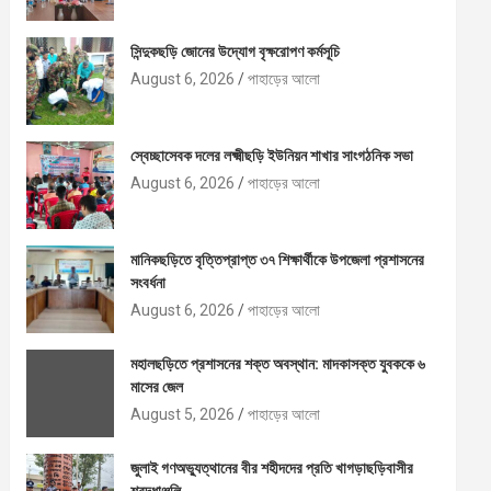
সিন্দুকছড়ি জোনের উদ্যোগ বৃক্ষরোপণ কর্মসূচি
August 6, 2026
পাহাড়ের আলো
স্বেচ্ছাসেবক দলের লক্ষ্মীছড়ি ইউনিয়ন শাখার সাংগঠনিক সভা
August 6, 2026
পাহাড়ের আলো
মানিকছড়িতে বৃত্তিপ্রাপ্ত ৩৭ শিক্ষার্থীকে উপজেলা প্রশাসনের
সংবর্ধনা
August 6, 2026
পাহাড়ের আলো
মহালছড়িতে প্রশাসনের শক্ত অবস্থান: মাদকাসক্ত যুবককে ৬
মাসের জেল
August 5, 2026
পাহাড়ের আলো
জুলাই গণঅভ্যুত্থানের বীর শহীদদের প্রতি খাগড়াছড়িবাসীর