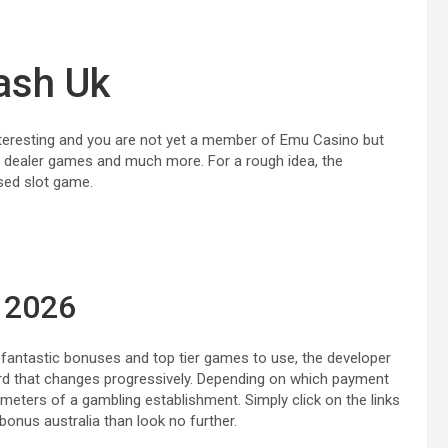
ash Uk
nteresting and you are not yet a member of Emu Casino but
live dealer games and much more.
For a rough idea, the
ased slot game.
r 2026
 fantastic bonuses and top tier games to use, the developer
oard that changes progressively. Depending on which payment
meters of a gambling establishment. Simply click on the links
 bonus australia than look no further.