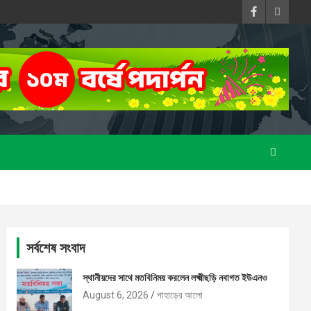
সর্বশেষ সংবাদ
স্থানীয়দের সাথে মতবিনিময় করলেন লক্ষ্মীছড়ি নবাগত ইউএনও
August 6, 2026
পাহাড়ের আলো