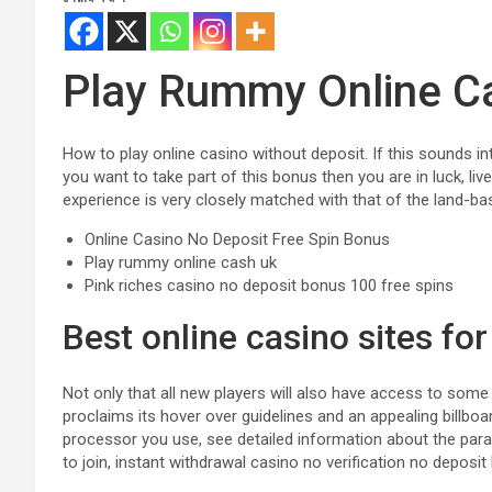
Play Rummy Online C
How to play online casino without deposit.
If this sounds i
you want to take part of this bonus then you are in luck, 
experience is very closely matched with that of the land-b
Online Casino No Deposit Free Spin Bonus
Play rummy online cash uk
Pink riches casino no deposit bonus 100 free spins
Best online casino sites fo
Not only that all new players will also have access to some
proclaims its hover over guidelines and an appealing billb
processor you use, see detailed information about the para
to join, instant withdrawal casino no verification no deposit