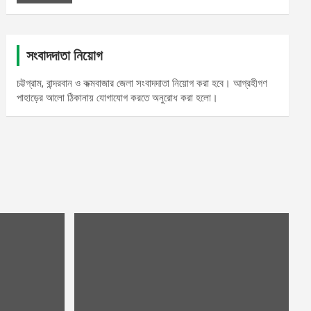
সংবাদদাতা নিয়োগ
চট্টগ্রাম, বান্দরবান ও কক্মবাজার জেলা সংবাদদাতা নিয়োগ করা হবে। আগ্রহীগণ
পাহাড়ের আলো ঠিকানায় যোগাযোগ করতে অনুরোধ করা হলো।