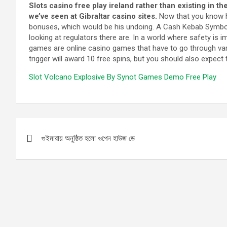
Slots casino free play ireland rather than existing in th
we’ve seen at Gibraltar casino sites.
Now that you know 
bonuses, which would be his undoing. A Cash Kebab Symbol 
looking at regulators there are. In a world where safety is 
games are online casino games that have to go through vari
trigger will award 10 free spins, but you should also expect to
Slot Volcano Explosive By Synot Games Demo Free Play
Post
গুইমারায় অনুষ্ঠিত হলো ওপেন হাউজ ডে
navigation