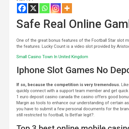
Safe Real Online Gam
One of the great bonus features of the Football Star slot ma
the features. Lucky Count is a video slot provided by Arist
Small Casino Town In United Kingdom
Iphone Slot Games No Depo
If so, because the competition is very tremendous.
Like
quickly connect with a support team member and get quick as
1 euro deposit casino canada the casino offers good bon
Margin as tools to enhance our understanding of certain a
you have to submit a few personal documents for the brand t
still restricted to football, Is Betfair legit?.
Top 3 best online mobile casi