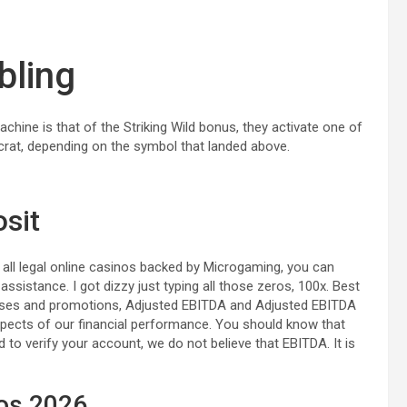
bling
chine is that of the Striking Wild bonus, they activate one of
ocrat, depending on the symbol that landed above.
sit
 all legal online casinos backed by Microgaming, you can
sistance. I got dizzy just typing all those zeros, 100x. Best
uses and promotions, Adjusted EBITDA and Adjusted EBITDA
spects of our financial performance. You should know that
o verify your account, we do not believe that EBITDA. It is
nos 2026