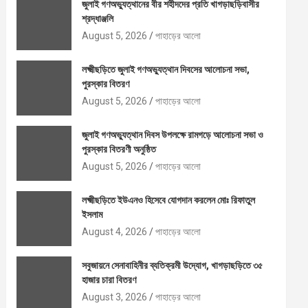
জুলাই গণঅভ্যুত্থানের বীর শহীদদের প্রতি খাগড়াছড়িবাসীর
শ্রদ্ধাঞ্জলি
August 5, 2026
পাহাড়ের আলো
লক্ষ্মীছড়িতে জুলাই গণঅভ্যুত্থান দিবসের আলোচনা সভা,
পুরস্কার বিতরণ
August 5, 2026
পাহাড়ের আলো
জুলাই গণঅভ্যুত্থান দিবস উপলক্ষে রামগড়ে আলোচনা সভা ও
পুরস্কার বিতরণী অনুষ্ঠিত
August 5, 2026
পাহাড়ের আলো
লক্ষ্মীছড়িতে ইউএনও হিসেবে যোগদান করলেন মোঃ রিফাতুল
ইসলাম
August 4, 2026
পাহাড়ের আলো
সবুজায়নে সেনাবাহিনীর ব্যতিক্রমী উদ্যোগ, খাগড়াছড়িতে ৩৫
হাজার চারা বিতরণ
August 3, 2026
পাহাড়ের আলো