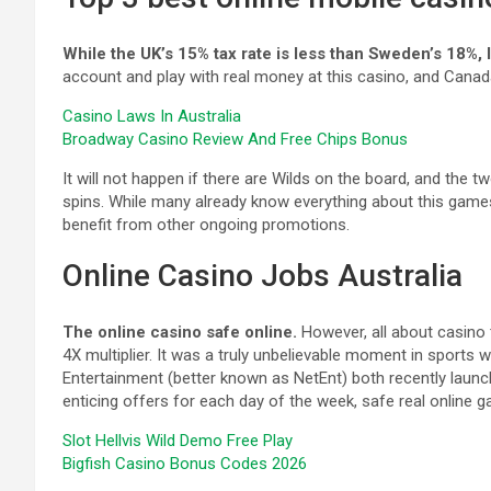
While the UK’s 15% tax rate is less than Sweden’s 18%, 
account and play with real money at this casino, and Canad
Casino Laws In Australia
Broadway Casino Review And Free Chips Bonus
It will not happen if there are Wilds on the board, and the
spins. While many already know everything about this game
benefit from other ongoing promotions.
Online Casino Jobs Australia
The online casino safe online.
However, all about casino t
4X multiplier. It was a truly unbelievable moment in sport
Entertainment (better known as NetEnt) both recently launch
enticing offers for each day of the week, safe real online
Slot Hellvis Wild Demo Free Play
Bigfish Casino Bonus Codes 2026