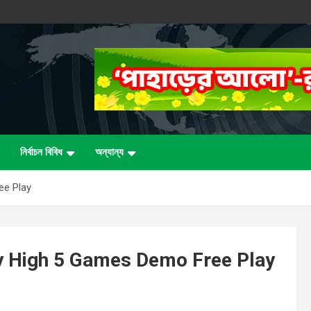
নির্বাচন বিবিধ
অন্যান্য
ee Play
By High 5 Games Demo Free Play