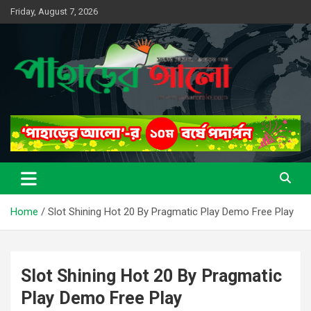
Skip
Friday, August 7, 2026
to
content
সত্যের সন্ধানে, পাহাড়ের পথে
পাহাড়ের আলো
Home
Slot Shining Hot 20 By Pragmatic Play Demo Free Play
Slot Shining Hot 20 By Pragmatic
Play Demo Free Play