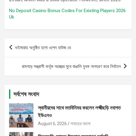
No Deposit Casino Bonus Codes For Existing Players 2026
Uk
Post
গুইমারায় অনুষ্ঠিত হলো ওপেন হাউজ ডে
navigation
রামগড়ে সন্ত্রাসী কর্তৃক অস্ত্রের মুখে বাঙালি যুবক অপহরণ করে নির্যাতন
সর্বশেষ সংবাদ
স্থানীয়দের সাথে মতবিনিময় করলেন লক্ষ্মীছড়ি নবাগত
ইউএনও
August 6, 2026
পাহাড়ের আলো