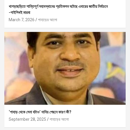
খাগড়াছড়িতে শান্তিপূর্ণ সহাবস্থানের প্রতিফলন ঘটেছে এবারের জাতীয় নির্বাচনে
-পাইশিখই মারমা
March 7, 2026
পাহাড়ের আলো
‘পাহাড় থেকে সেনা হটাও’ দাবির পেছনে কারণ কী?
September 28, 2025
পাহাড়ের আলো