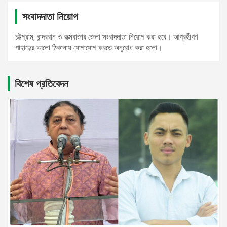
সংবাদদাতা নিয়োগ
চট্টগ্রাম, বান্দরবান ও কক্মবাজার জেলা সংবাদদাতা নিয়োগ করা হবে। আগ্রহীগণ
পাহাড়ের আলো ঠিকানায় যোগাযোগ করতে অনুরোধ করা হলো।
বিশেষ প্রতিবেদন