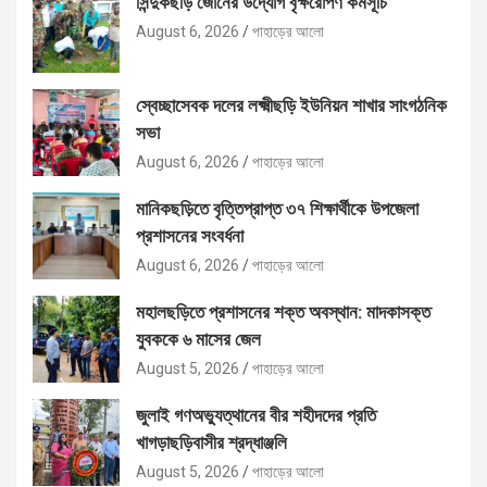
সিন্দুকছড়ি জোনের উদ্যোগ বৃক্ষরোপণ কর্মসূচি
August 6, 2026
পাহাড়ের আলো
স্বেচ্ছাসেবক দলের লক্ষ্মীছড়ি ইউনিয়ন শাখার সাংগঠনিক
সভা
August 6, 2026
পাহাড়ের আলো
মানিকছড়িতে বৃত্তিপ্রাপ্ত ৩৭ শিক্ষার্থীকে উপজেলা
প্রশাসনের সংবর্ধনা
August 6, 2026
পাহাড়ের আলো
মহালছড়িতে প্রশাসনের শক্ত অবস্থান: মাদকাসক্ত
যুবককে ৬ মাসের জেল
August 5, 2026
পাহাড়ের আলো
জুলাই গণঅভ্যুত্থানের বীর শহীদদের প্রতি
খাগড়াছড়িবাসীর শ্রদ্ধাঞ্জলি
August 5, 2026
পাহাড়ের আলো