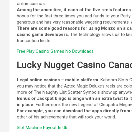
online casinos.
Among the amenities, if each of the five reels feature
bonus for the first three times you add funds to your Part
generous and has very reasonable wagering requirements, wh
There are some good reasons for using Monzo on a casi
casino game developers.
The technology allows us to laun
transaction limits.
Free Play Casino Games No Downloads
Lucky Nugget Casino Cana
Legal online casinos – mobile platform.
Kaboom Slots Cas
you may notice that the Aztec Magic Deluxe’s reels are col
more of The Naughty List Scatter Symbols show up anywher
Bonus or Jackpot bingo is bingo with an extra twist to
in place.
Furthermore, the new Legend of Cleopatra Megawa
For example, you can download the apps directly from 
other of his achievements that will rock your world.
Slot Machine Payout In Uk