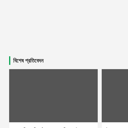
বিশেষ প্রতিবেদন