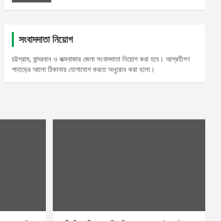
সংবাদদাতা নিয়োগ
চট্টগ্রাম, বান্দরবান ও কক্মবাজার জেলা সংবাদদাতা নিয়োগ করা হবে। আগ্রহীগণ
পাহাড়ের আলো ঠিকানায় যোগাযোগ করতে অনুরোধ করা হলো।