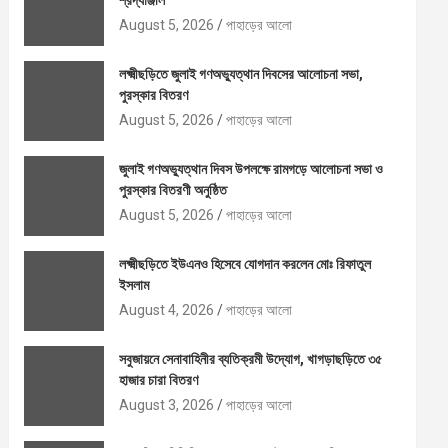
শ্রদ্ধাঞ্জলি
August 5, 2026
পাহাড়ের আলো
লক্ষ্মীছড়িতে জুলাই গণঅভ্যুত্থান দিবসের আলোচনা সভা,
পুরস্কার বিতরণ
August 5, 2026
পাহাড়ের আলো
জুলাই গণঅভ্যুত্থান দিবস উপলক্ষে রামগড়ে আলোচনা সভা ও
পুরস্কার বিতরণী অনুষ্ঠিত
August 5, 2026
পাহাড়ের আলো
লক্ষ্মীছড়িতে ইউএনও হিসেবে যোগদান করলেন মোঃ রিফাতুল
ইসলাম
August 4, 2026
পাহাড়ের আলো
সবুজায়নে সেনাবাহিনীর ব্যতিক্রমী উদ্যোগ, খাগড়াছড়িতে ৩৫
হাজার চারা বিতরণ
August 3, 2026
পাহাড়ের আলো