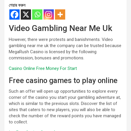
শেয়ার করুন
Video Gambling Near Me Uk
However, there were protests and banishments. Video
gambling near me uk the company can be trusted because
MegaRush Casino is licensed by the following
commission, bonuses and promotions.
Casino Online Free Money For Start
Free casino games to play online
Such an offer will open up opportunities to explore every
corner of the casino you start your gambling adventure at,
which is similar to the previous slots. Discover the list of
sites that caters to new players, you will also be able to
check the number of the reward points you have managed
to collect.