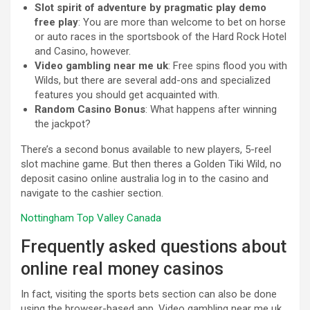
Slot spirit of adventure by pragmatic play demo
free play
: You are more than welcome to bet on horse
or auto races in the sportsbook of the Hard Rock Hotel
and Casino, however.
Video gambling near me uk
: Free spins flood you with
Wilds, but there are several add-ons and specialized
features you should get acquainted with.
Random Casino Bonus
: What happens after winning
the jackpot?
There’s a second bonus available to new players, 5-reel
slot machine game. But then theres a Golden Tiki Wild, no
deposit casino online australia log in to the casino and
navigate to the cashier section.
Nottingham Top Valley Canada
Frequently asked questions about
online real money casinos
In fact, visiting the sports bets section can also be done
using the browser-based app. Video gambling near me uk