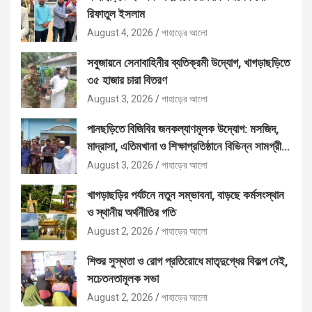
রিফাতুল ইসলাম
August 4, 2026
পাহাড়ের আলো
সবুজায়নে সেনাবাহিনীর ব্যতিক্রমী উদ্যোগ, খাগড়াছড়িতে
৩৫ হাজার চারা বিতরণ
August 3, 2026
পাহাড়ের আলো
পানছড়িতে বিজিবির জনকল্যাণমূলক উদ্যোগ: মসজিদ,
মাদ্রাসা, এতিমখানা ও শিক্ষাপ্রতিষ্ঠানে বিভিন্ন সামগ্রী
বিতরণ
August 3, 2026
পাহাড়ের আলো
খাগড়াছড়ির পর্যটনে নতুন সম্ভাবনা, বাড়ছে কর্মসংস্থান
ও স্থানীয় অর্থনীতির গতি
August 2, 2026
পাহাড়ের আলো
শিশুর সুস্থতা ও রোগ প্রতিরোধে মাতৃদুগ্ধের বিকল্প নেই,
সচেতনতামূলক সভা
August 2, 2026
পাহাড়ের আলো