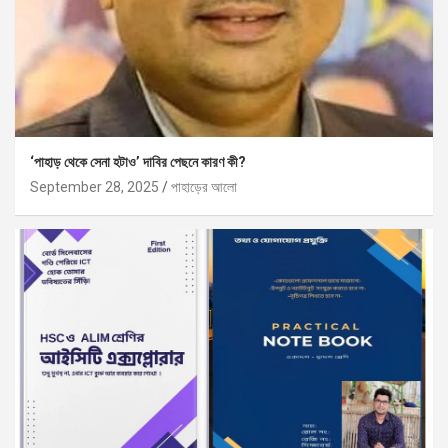
‘পাহাড় থেকে সেনা হটাও’ দাবির পেছনে কারণ কী?
September 28, 2025
পাহাড়ের আলো