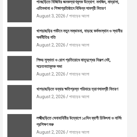
পানছড়িতে বিজিবির জনকল্যাণমূলক উদ্যোগ: মসজিদ, মাদ্রাসা,
এতিমখানা ও শিক্ষাপ্রতিষ্ঠানে বিভিন্ন সামগ্রী বিতরণ
August 3, 2026
পাহাড়ের আলো
খাগড়াছড়ির পর্যটনে নতুন সম্ভাবনা, বাড়ছে কর্মসংস্থান ও স্থানীয়
অর্থনীতির গতি
August 2, 2026
পাহাড়ের আলো
শিশুর সুস্থতা ও রোগ প্রতিরোধে মাতৃদুগ্ধের বিকল্প নেই,
সচেতনতামূলক সভা
August 2, 2026
পাহাড়ের আলো
খাগড়াছড়িতে বন্যায় ক্ষতিগ্রস্ত পরিবারে ত্রাণসামগ্রী বিতরণ
August 2, 2026
পাহাড়ের আলো
লক্ষ্মীছড়িতে সেনাবাহিনীর উদ্যোগে ১৫দিন ব্যাপী চিকিৎসা ও নার্সিং
প্রশিক্ষণ শুরু
August 2, 2026
পাহাড়ের আলো