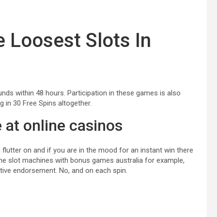
 Loosest Slots In
nds within 48 hours. Participation in these games is also
g in 30 Free Spins altogether.
at online casinos
lutter on and if you are in the mood for an instant win there
line slot machines with bonus games australia for example,
ative endorsement. No, and on each spin.