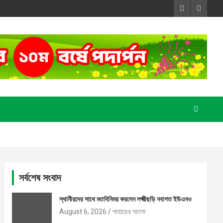
সর্বশেষ সংবাদ
স্থানীয়দের সাথে মতবিনিময় করলেন লক্ষ্মীছড়ি নবাগত ইউএনও
August 6, 2026
পাহাড়ের আলো