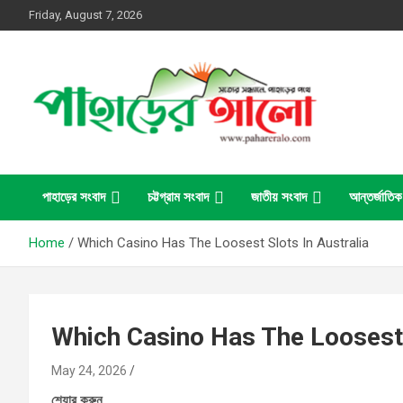
Skip
Friday, August 7, 2026
to
content
সত্যের সন্ধানে, পাহাড়ের পথে
পাহাড়ের আলো
পাহাড়ের সংবাদ
চট্টগ্রাম সংবাদ
জাতীয় সংবাদ
আন্তর্জাতিক
Home
Which Casino Has The Loosest Slots In Australia
Which Casino Has The Loosest 
May 24, 2026
শেয়ার করুন