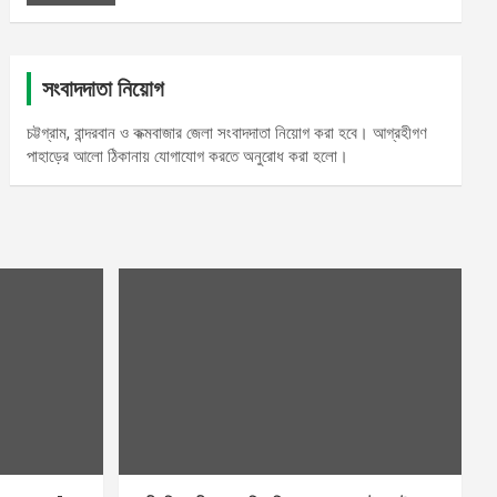
সংবাদদাতা নিয়োগ
চট্টগ্রাম, বান্দরবান ও কক্মবাজার জেলা সংবাদদাতা নিয়োগ করা হবে। আগ্রহীগণ
পাহাড়ের আলো ঠিকানায় যোগাযোগ করতে অনুরোধ করা হলো।