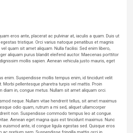
uam eros ante, placerat ac pulvinar at, iaculis a quam. Duis ut
t egestas tristique. Orci varius natoque penatibus et magnis
el quam sit amet aliquam. Nulla facilisi. Sed enim libero,
ger aliquam purus blandit eleifend auctor. Maecenas porttitor
id, dignissim mollis sapien. Aenean vehicula justo mauris, eget
us enim. Suspendisse mollis tempus enim, id tincidunt velit
. Morbi pellentesque pharetra turpis vel mattis. Proin
am diam in, congue metus. Nullam sit amet aliquam orci.
ismod neque. Nullam vitae hendrerit tellus, sit amet maximus
esque odio quam, rutrum a mi sed, aliquet ullamcorper
hendrerit non. Suspendisse commodo tempus leo at congue.
ur vitae. Aenean eget magna quis est tincidunt maximus. Nunc
 euismod ante, id congue ligula egestas sed. Quisque eros
am ac pretium sem. Suspendisse fringilla mattis orci in