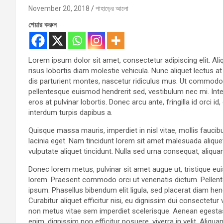
November 20, 2018
পাহাড়ের আলো
শেয়ার করুন
Lorem ipsum dolor sit amet, consectetur adipiscing elit. Aliq
risus lobortis diam molestie vehicula. Nunc aliquet lectus a
dis parturient montes, nascetur ridiculus mus. Ut commodo v
pellentesque euismod hendrerit sed, vestibulum nec mi. Inte
eros at pulvinar lobortis. Donec arcu ante, fringilla id orci 
interdum turpis dapibus a.
Quisque massa mauris, imperdiet in nisl vitae, mollis faucib
lacinia eget. Nam tincidunt lorem sit amet malesuada aliquet
vulputate aliquet tincidunt. Nulla sed urna consequat, aliqu
Donec lorem metus, pulvinar sit amet augue ut, tristique eu
lorem. Praesent commodo orci ut venenatis dictum. Pellent
ipsum. Phasellus bibendum elit ligula, sed placerat diam 
Curabitur aliquet efficitur nisi, eu dignissim dui consectet
non metus vitae sem imperdiet scelerisque. Aenean egestas
enim, dignissim non efficitur posuere, viverra in velit. Aliqu