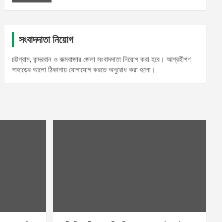
সংবাদদাতা নিয়োগ
চট্টগ্রাম, বান্দরবান ও কক্মবাজার জেলা সংবাদদাতা নিয়োগ করা হবে। আগ্রহীগণ
পাহাড়ের আলো ঠিকানায় যোগাযোগ করতে অনুরোধ করা হলো।