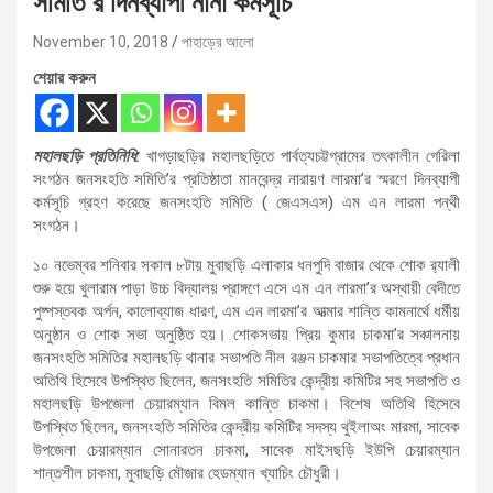
সমিতি’র দিনব্যাপী নানা কর্মসূচি
November 10, 2018
পাহাড়ের আলো
শেয়ার করুন
মহালছড়ি প্রতিনিধি:
খাগড়াছড়ির মহালছড়িতে পার্বত্যচট্টগ্রামের তৎকালীন গেরিলা
সংগঠন জনসংহতি সমিতি’র প্রতিষ্ঠাতা মানবেন্দ্র নারায়ণ লারমা’র স্মরণে দিনব্যাপী
কর্মসূচি গ্রহণ করেছে জনসংহতি সমিতি ( জেএসএস) এম এন লারমা পন্থী
সংগঠন।
১০ নভেম্বর শনিবার সকাল ৮টায় মুবাছড়ি এলাকার ধনপুদি বাজার থেকে শোক র‌্যালী
শুরু হয়ে খুলারাম পাড়া উচ্চ বিদ্যালয় প্রাঙ্গণে এসে এম এন লারমা’র অস্থায়ী বেদীতে
পুষ্পস্তবক অর্পন, কালোব্যাজ ধারণ, এম এন লারমা’র আত্মার শান্তি কামনার্থে ধর্মীয়
অনুষ্ঠান ও শোক সভা অনুষ্ঠিত হয়। শোকসভায় প্রিয় কুমার চাকমা’র সঞ্চালনায়
জনসংহতি সমিতির মহালছড়ি থানার সভাপতি নীল রঞ্জন চাকমার সভাপতিত্বে প্রধান
অতিথি হিসেবে উপস্থিত ছিলেন, জনসংহতি সমিতির কেন্দ্রীয় কমিটির সহ সভাপতি ও
মহালছড়ি উপজেলা চেয়ারম্যান বিমল কান্তি চাকমা। বিশেষ অতিথি হিসেবে
উপস্থিত ছিলেন, জনসংহতি সমিতির কেন্দ্রীয় কমিটির সদস্য থুইলাঅং মারমা, সাবেক
উপজেলা চেয়ারম্যান সোনারতন চাকমা, সাবেক মাইসছড়ি ইউপি চেয়ারম্যান
শান্তশীল চাকমা, মুবাছড়ি মৌজার হেডম্যান খ্যাচিং চৌধুরী।