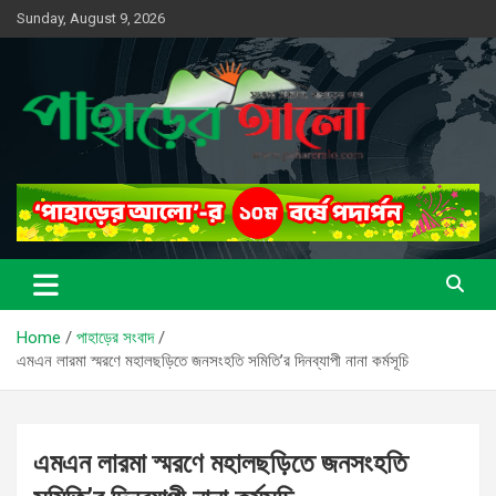
Skip
Sunday, August 9, 2026
to
content
সত্যের সন্ধানে, পাহাড়ের পথে
পাহাড়ের আলো
Home
পাহাড়ের সংবাদ
এমএন লারমা স্মরণে মহালছড়িতে জনসংহতি সমিতি’র দিনব্যাপী নানা কর্মসূচি
এমএন লারমা স্মরণে মহালছড়িতে জনসংহতি