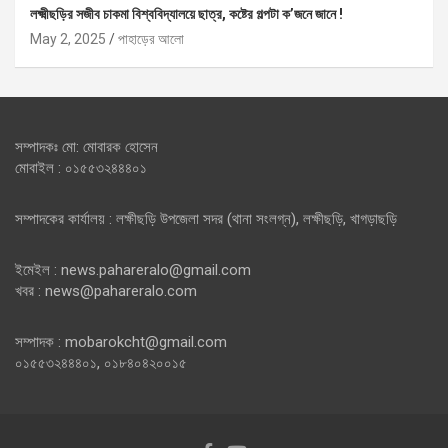
লক্ষ্মীছড়ির সজীব চাকমা বিশ্ববিদ্যালয়ে ছাত্র, কষ্টের গল্পটা ক’জনে জানে !
May 2, 2025
পাহাড়ের আলো
সম্পাদকঃ মো: মোবারক হোসেন
মোবাইল : ০১৫৫৩২৪৪৪০১
সম্পাদকের কার্যালয় : লক্ষীছড়ি উপজেলা সদর (থানা সংলগ্ন), লক্ষীছড়ি, খাগড়াছড়ি
ইমেইল : news.pahareralo@gmail.com
খবর : news@pahareralo.com
সম্পাদক : mobarokcht@gmail.com
০১৫৫৩২৪৪৪০১, ০১৮৪০৪২০০১৫