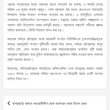
এছাড়া অন্যান্যের মধ্যে বক্তব্য রাখেন সন্তোষ ময় চাকমা, ও পাহাড়ি ছাত্র
পরিষদ এর সুভাষ চাকমা প্রমূখ। শোক প্রস্তাব পাঠ করেন জেএসএস মহালছড়ি
উপজেলা শাখার সাধারণ সম্পাদক সন্তোষ ময় চাকমা। এ কর্মসূচীতে এলাকার
গন্যমান্য ব্যক্তিবর্গগণ অংশগ্রহন করেন। সন্ধ্যায় হাজার প্রদীপ প্রজ্জ্বলন ও
আকাশ বাতি উত্তোলন করার কর্মসূচী রয়েছে। আলোচনা শুরুতেই শহীদের আত্মার
শান্তি কামনার্থে ১ মিনিট নিরবতা পালন করা হয়।
বক্তারা পার্বত্য চট্টগ্রামে অপর আরেকটি সংগঠন ইউপিডিএফ (অগনতান্ত্রিক)কে
পাহাড়ে ভ্রাতৃঘাতি সংঘাত সৃষ্টিকারী আখ্যা দিয়ে বলেন, পার্বত্য চট্টগ্রামের মানুষ
শান্তি চাই, কোন সংঘাত চায়না। যারা পার্বত্যচট্টগ্রামে অশান্তি সৃষ্টি করছে
তাদেরকে প্রতিরোধ করে চুক্তি বাস্তবায়নের আন্দোলনে শরীক হওয়ার জন্য সকলের
প্রতি আহবান জানান।
উল্লেখ্য, পার্বত্যচট্টগ্রামে পাহাড়িদের অবিসংবাদিত নেতা মানবেন্দ্র নারায়ণ লারমা
১৯৮৩ সালের ১০ নভেম্বর তারিখে জেএসএস এর বিদ্রোহী আরো একটি অংশের
গুলিতে নিহত হন।
Post
খাগড়াছড়ি আসনে আওয়ামীলীগ থেকে মনোনয়ন ফরম নিলেন ৪জন
navigation