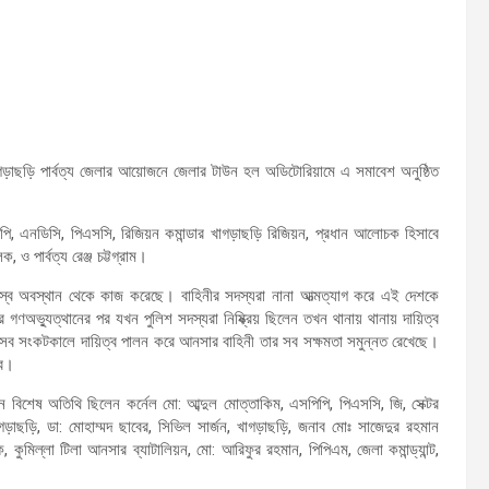
াগড়াছড়ি পার্বত্য জেলার আয়োজনে জেলার টাউন হল অডিটোরিয়ামে এ সমাবেশ অনুষ্ঠিত
ি, এনডিসি, পিএসসি, রিজিয়ন কমান্ডার খাগড়াছড়ি রিজিয়ন, প্রধান আলোচক হিসাবে
 পার্বত্য রেঞ্জ চট্টগ্রাম।
্ব অবস্থান থেকে কাজ করেছে। বাহিনীর সদস্যরা নানা আত্মত্যাগ করে এই দেশকে
গণঅভ্যুত্থানের পর যখন পুলিশ সদস্যরা নিষ্ক্রিয় ছিলেন তখন থানায় থানায় দায়িত্ব
ব সংকটকালে দায়িত্ব পালন করে আনসার বাহিনী তার সব সক্ষমতা সমুন্নত রেখেছে।
বে।
 বিশেষ অতিথি ছিলেন কর্নেল মো: আব্দুল মোত্তাকিম, এসপিপি, পিএসসি, জি, সেক্টর
খাগড়াছড়ি, ডা: মোহাম্মদ ছাবের, সিভিল সার্জন, খাগড়াছড়ি, জনাব মোঃ সাজেদুর রহমান
কুমিল্লা টিলা আনসার ব্যাটালিয়ন, মো: আরিফুর রহমান, পিপিএম, জেলা কমান্ড্যান্ট,