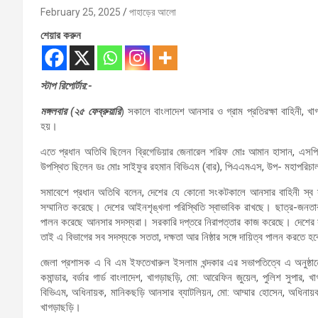
February 25, 2025
পাহাড়ের আলো
শেয়ার করুন
স্টাপ রিপোর্টার:-
মঙ্গলবার (২৫ ফেব্রুয়ারি
) সকালে বাংলাদেশ আনসার ও গ্রাম প্রতিরক্ষা বাহিনী, খ
হয়।
এতে প্রধান অতিথি ছিলেন ব্রিগেডিয়ার জেনারেল শরিফ মোঃ আমান হাসান, এসপিপ
উপস্থিত ছিলেন ডঃ মোঃ সাইফুর রহমান বিভিএম (বার), পিএএমএস, উপ- মহাপরিচালক, ও
সমাবেশে প্রধান অতিথি বলেন, দেশের যে কোনো সংকটকালে আনসার বাহিনী স্ব স
সম্মানিত করেছে। দেশের আইনশৃঙ্খলা পরিস্থিতি স্বাভাবিক রাখছে। ছাত্র-জনতার 
পালন করেছে আনসার সদস্যরা। সরকারি দপ্তরে নিরাপত্তার কাজ করেছে। দেশের স
তাই এ বিভাগের সব সদস্যকে সততা, দক্ষতা আর নিষ্ঠার সঙ্গে দায়িত্ব পালন করতে হ
জেলা প্রশাসক এ বি এম ইফতেখারুল ইসলাম খন্দকার এর সভাপতিত্বে এ অনুষ্ঠানে
কমান্ডার, বর্ডার গার্ড বাংলাদেশ, খাগড়াছড়ি, মো: আরেফিন জুয়েল, পুলিশ সুপার, 
বিভিএম, অধিনায়ক, মানিকছড়ি আনসার ব্যাটলিয়ন, মো: আম্মার হোসেন, অধিনায়ক, 
খাগড়াছড়ি।