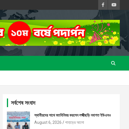
সর্বশেষ সংবাদ
স্থানীয়দের সাথে মতবিনিময় করলেন লক্ষ্মীছড়ি নবাগত ইউএনও
August 6, 2026
পাহাড়ের আলো