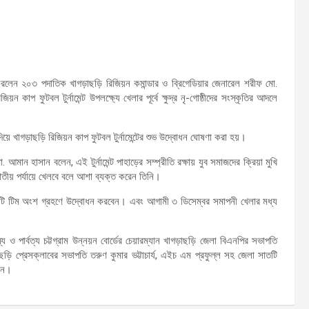
 করলেন ২০৩ পদাতিক খাগড়াছড়ি রিজিয়ন কমান্ডার ও ব্রিগেডিয়ার জেনারেল শরীফ মো.
 কাপ ফুটবল টুর্নামেন্ট উপলক্ষ্যে খেলার পূর্বে ক্ষুদ্র নৃ-গোষ্ঠীদের সংস্কৃতির আদলে
য়ে খাগড়াছড়ি রিজিয়ন কাপ ফুটবল টুর্নামেন্টের শুভ উদ্বোধন ঘোষণা করা হয়।
মান হাসান বলেন, এই টুর্নামেন্ট পাহাড়ের সম্প্রীতি রক্ষায় যুব সমাজদের ক্রিয়া মুখি
য় পর্যায়ে খেলবে বলে আশা ব্যক্ত করেন তিনি।
 সাতটি টিম অংশ গ্রহণে উদ্বোধন করবেন। এবং আগামী ৩ ডিসেম্বর সমাপনী খেলার মধ্য
 ও পার্বত্য চট্টগ্রাম উন্নয়ন বোর্ডের চেয়ারম্যান খাগড়াছড়ি জেলা বিএনপির সভাপতি
ছড়ি প্রেসক্লাবের সভাপতি তরুণ কুমার ভট্টাচার্য, এইচ এম প্রফুল্ল সহ জেলা সাতটি
লেন।