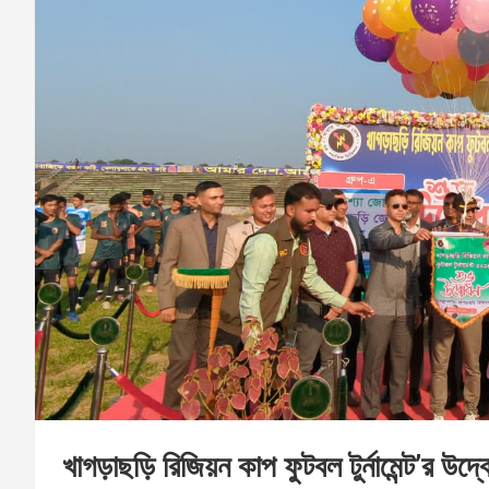
খাগড়াছড়ি রিজিয়ন কাপ ফুটবল টুর্নামেন্ট’র উদ্