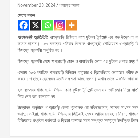
November 23, 2024
পাহাড়ের আলো
শেয়ার করুন
খাগড়াছড়ি প্রতিনিধি:
খাগড়াছড়ি রিজিয়ন কাপ ফুটবল টুর্নামেন্ট এর শুভ উদ্বোধন
আমান হাসান। ২৩ নভেম্বর শনিবার বিকেলে খাগড়াছড়ি স্টেডিয়ামে খাগড়াছড়ি রিজিয়ন
ডিসপ্লে প্রদর্শনী অনুষ্ঠিত হয়।
ডিসপ্লে প্রদর্শনী শেষে খাগড়াছড়ি জোন ও বাঘাইছড়ি জোন এর ফুটবল খেলার মধ্য দি
এসময় ২০৩ পদাতিক খাগড়াছড়ি রিজিয়ন কমান্ডার ও ব্রিগেডিয়ার জেনারেল শরীফ মো. আ
করবে। পাহাড়ের ছেলেদের যথেষ্ট সক্ষমতা আছে বলেন। এখান থেকে একদিন তারা জাতী
২৩ নভেম্বর খাগড়াছড়ি রিজিয়ন কাপ ফুটবল টুর্নামেন্ট জেলার সাতটি জোন নিয়ে
দিয়ে শেষ হবে জানানো হয়।
উদ্বোধন অনুষ্ঠানে খাগড়াছড়ি জেলা প্রশাসক মো.সহিদুজ্জামান, সাবেক সাংসদ সদস্য
ওয়াদুদ ভাইয়া, খাগড়াছড়ি রিজিয়নের জিটুআই মেজর জাবির সোবহান মিয়াদ, খাগড়া
রিজিয়নের ঊর্ধ্বতন কর্মকর্তা ও ক্রিড়া অঙ্গনের সাথে সম্পৃক্ত সদস্যবৃন্দ উপস্থিত ছি