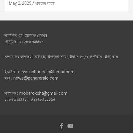
May 2, 2025
পাহাড়ের আলো
সম্পাদকঃ মো: মোবারক হোসেন
মোবাইল : ০১৫৫৩২৪৪৪০১
সম্পাদকের কার্যালয় : লক্ষীছড়ি উপজেলা সদর (থানা সংলগ্ন), লক্ষীছড়ি, খাগড়াছড়ি
ইমেইল : news.pahareralo@gmail.com
খবর : news@pahareralo.com
সম্পাদক : mobarokcht@gmail.com
০১৫৫৩২৪৪৪০১, ০১৮৪০৪২০০১৫