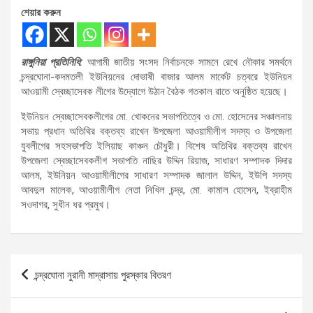
শেয়ার করুন
রাঙ্গুনিয়া প্রতিনিধি:
আগামী জাতীয় সংসদ নির্বাচনকে সামনে রেখে নৌকার সমর্থনে
চন্দ্রঘোনা-কদমতলী ইউনিয়নের দোভাষী বাজার আলম মার্কেট চত্বরে ইউনিয়ন
আওয়ামী স্বেচ্ছাসেবক লীগের উদ্যোগে উঠান বৈঠক গতকাল রাতে অনুষ্ঠিত হয়েছে।
ইউনিয়ন স্বেচ্ছাসেবকলীগের মো. খোকনের সভাপতিত্বে ও মো. হোসেনের সঞ্চালনায়
সভায় প্রধান অতিথির বক্তব্য রাখেন উপজেলা আওয়ামীলীগ সদস্য ও উপজেলা
যুবলীগের সহসভাপতি ইলিয়াছ কাঞ্চন চৌধুরী। বিশেষ অতিথির বক্তব্য রাখেন
উপজেলা স্বেচ্ছাসেবকলীগ সভাপতি নাছির উদ্দিন রিয়াজ, সাধারণ সম্পাদক দিদার
আলম, ইউনিয়ন আওয়ামীলীগের সাধারণ সম্পাদক জালাল উদ্দিন, ইউপি সদস্য
আবদুল মালেক, আওয়ামীলীগ নেতা নিখিল চন্দ্র, মো. কামাল হোসেন, ইব্রাহীম
সওদাগর, সুধীন ধর প্রমুখ।
Post
চন্দ্রঘোনা নুরানী মাদ্রাসায় পুরস্কার বিতরণ
navigation