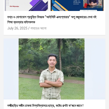
তথ্য ও যোগাযোগ প্রযুক্তি বিষয়ক “আইসিটি এক্সপ্লোরার” অপু মজুমদারের লেখা বই
শিক্ষা ব্যবস্থায় মাইলফলক
July 26, 2025
পাহাড়ের আলো
লক্ষ্মীছড়ির সজীব চাকমা বিশ্ববিদ্যালয়ে ছাত্র, কষ্টের গল্পটা ক’জনে জানে !