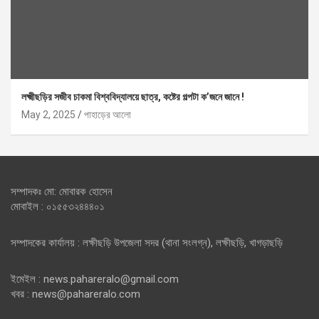
লক্ষ্মীছড়ির সজীব চাকমা বিশ্ববিদ্যালয়ে ছাত্র, কষ্টের গল্পটা ক’জনে জানে !
May 2, 2025
পাহাড়ের আলো
সম্পাদকঃ মো: মোবারক হোসেন
মোবাইল : ০১৫৫৩২৪৪৪০১
সম্পাদকের কার্যালয় : লক্ষীছড়ি উপজেলা সদর (থানা সংলগ্ন), লক্ষীছড়ি, খাগড়াছড়ি
ইমেইল : news.pahareralo@gmail.com
খবর : news@pahareralo.com