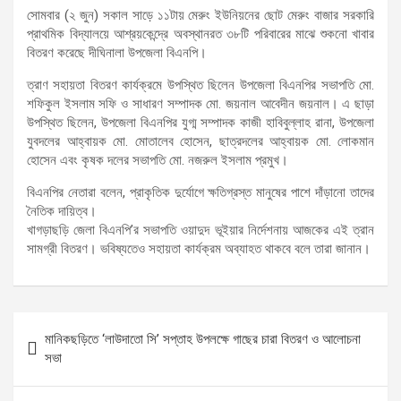
সোমবার (২ জুন) সকাল সাড়ে ১১টায় মেরুং ইউনিয়নের ছোট মেরুং বাজার সরকারি
প্রাথমিক বিদ্যালয়ে আশ্রয়কেন্দ্রে অবস্থানরত ৩৮টি পরিবারের মাঝে শুকনো খাবার
বিতরণ করেছে দীঘিনালা উপজেলা বিএনপি।
ত্রাণ সহায়তা বিতরণ কার্যক্রমে উপস্থিত ছিলেন উপজেলা বিএনপির সভাপতি মো.
শফিকুল ইসলাম সফি ও সাধারণ সম্পাদক মো. জয়নাল আবেদীন জয়নাল। এ ছাড়া
উপস্থিত ছিলেন, উপজেলা বিএনপির যুগ্ম সম্পাদক কাজী হাবিবুল্লাহ রানা, উপজেলা
যুবদলের আহ্বায়ক মো. মোতালেব হোসেন, ছাত্রদলের আহ্বায়ক মো. লোকমান
হোসেন এবং কৃষক দলের সভাপতি মো. নজরুল ইসলাম প্রমুখ।
বিএনপির নেতারা বলেন, প্রাকৃতিক দুর্যোগে ক্ষতিগ্রস্ত মানুষের পাশে দাঁড়ানো তাদের
নৈতিক দায়িত্ব।
খাগড়াছড়ি জেলা বিএনপি’র সভাপতি ওয়াদুদ ভূইয়ার নির্দেশনায় আজকের এই ত্রান
সামগ্রী বিতরণ। ভবিষ্যতেও সহায়তা কার্যক্রম অব্যাহত থাকবে বলে তারা জানান।
Post
মানিকছড়িতে ‘লাউদাতো সি’ সপ্তাহ উপলক্ষে গাছের চারা বিতরণ ও আলোচনা
navigation
সভা