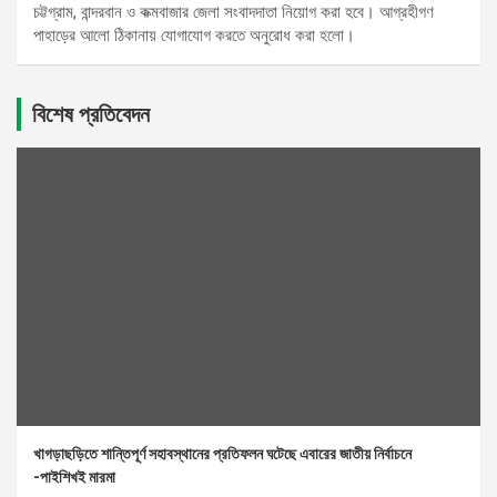
চট্টগ্রাম, বান্দরবান ও কক্মবাজার জেলা সংবাদদাতা নিয়োগ করা হবে। আগ্রহীগণ
পাহাড়ের আলো ঠিকানায় যোগাযোগ করতে অনুরোধ করা হলো।
বিশেষ প্রতিবেদন
খাগড়াছড়িতে শান্তিপূর্ণ সহাবস্থানের প্রতিফলন ঘটেছে এবারের জাতীয় নির্বাচনে
-পাইশিখই মারমা