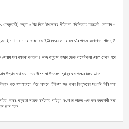
৩ ফেব্রুয়ারী) সন্ধ্যা ৬ টার দিকে উপজেলার দীঘিনালা ইউনিয়নের আমতলী এলাকায় এ
্দনাইশ থানার ১ নং কাঞ্চনাবাদ ইউনিয়নের ৩ নং ওয়ার্ডের পশ্চিম এলাহাবাদ শাহ সুফী
ছড়ি জেলায় ফল ব্যবসা করতেন। আজ বাবুছড়া বাজার থেকে অটোরিকশা যোগে ফেরার পথে
ায় উদ্ধার করা হয়। পরে দীঘিনালা উপজেলা স্বাস্থ্য কমপ্লেক্সে নিয়ে আসে।
ে উদ্বার করে হাসপাতালে নিয়ে আসলে চিকিৎসা শুরু করার কিছুক্ষণের মধ্যেই তিনি মারা
জাকারিয়া বলেন, বাবুছড়া সড়কে দুর্ঘটনায় আইয়ুব সওদাগর নামের এক ফল ব্যবসায়ী মারা
বলে জানা তিনি।