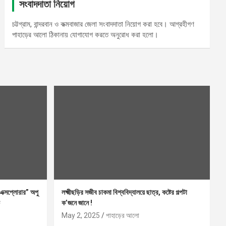
সংবাদদাতা নিয়োগ
চট্টগ্রাম, বান্দরবান ও কক্মবাজার জেলা সংবাদদাতা নিয়োগ করা হবে। আগ্রহীগণ
পাহাড়ের আলো ঠিকানায় যোগাযোগ করতে অনুরোধ করা হলো।
এক্সপ্লোরার” অপু
লক্ষ্মীছড়ির সজীব চাকমা বিশ্ববিদ্যালয়ে ছাত্র, কষ্টের গল্পটা
ক’জনে জানে !
May 2, 2025
পাহাড়ের আলো