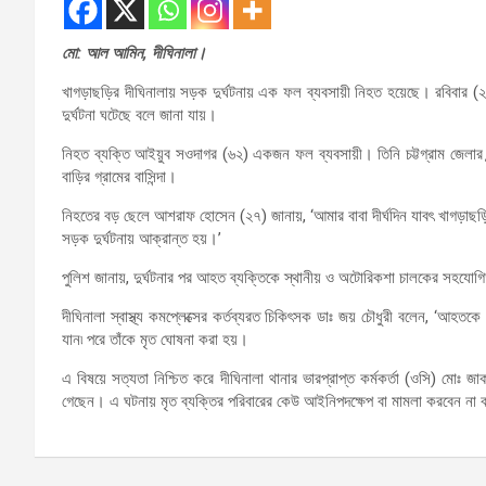
মো: আল আমিন, দীঘিনালা।
খাগড়াছড়ির দীঘিনালায় সড়ক দুর্ঘটনায় এক ফল ব্যবসায়ী নিহত হয়েছে। রবিবার (২
দুর্ঘটনা ঘটেছে বলে জানা যায়।
নিহত ব্যক্তি আইয়ুব সওদাগর (৬২) একজন ফল ব্যবসায়ী। তিনি চট্টগ্রাম জেলার চন
বাড়ির গ্রামের বাসিন্দা।
নিহতের বড় ছেলে আশরাফ হোসেন (২৭) জানায়, ‘আমার বাবা দীর্ঘদিন যাবৎ খাগড়া
সড়ক দুর্ঘটনায় আক্রান্ত হয়।’
পুলিশ জানায়, দুর্ঘটনার পর আহত ব্যক্তিকে স্থানীয় ও অটোরিকশা চালকের সহযোগিত
দীঘিনালা স্বাস্থ্য কমপ্লেক্সের কর্তব্যরত চিকিৎসক ডাঃ জয় চৌধুরী বলেন, ‘আহতক
যান৷ পরে তাঁকে মৃত ঘোষনা করা হয়।
এ বিষয়ে সত্যতা নিশ্চিত করে দীঘিনালা থানার ভারপ্রাপ্ত কর্মকর্তা (ওসি) মোঃ 
গেছেন। এ ঘটনায় মৃত ব্যক্তির পরিবারের কেউ আইনিপদক্ষেপ বা মামলা করবেন না 