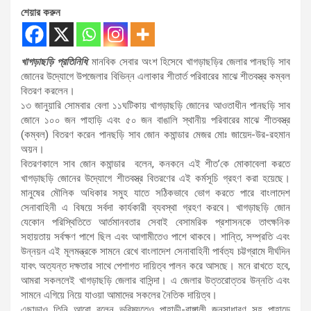
শেয়ার করুন
খাগড়াছড়ি প্রতিনিধি
: মানবিক সেবার অংশ হিসেবে খাগড়াছড়ির জেলার পানছড়ি সাব
জোনের উদ্যোগে উপজেলার বিভিন্ন এলাকার শীতার্ত পরিবারের মাঝে শীতবস্ত্র কম্বল
বিতরণ করলেন।
১৩ জানুয়ারি সোমবার বেলা ১১ঘটিকায় খাগড়াছড়ি জোনের আওতাধীন পানছড়ি সাব
জোনে ১০০ জন পাহাড়ি এবং ৫০ জন বাঙালি স্থানীয় পরিবারের মাঝে শীতবস্ত্র
(কম্বল) বিতরণ করেন পানছড়ি সাব জোন কমান্ডার মেজর মোঃ জায়েদ-উর-রহমান
অয়ন।
বিতরণকালে সাব জোন কমান্ডার বলেন, কনকনে এই শীত’কে মোকাবেলা করতে
খাগড়াছড়ি জোনের উদ্যোগে শীতবস্ত্র বিতরণের এই কর্মসূচি গ্রহণ করা হয়েছে।
মানুষের মৌলিক অধিকার সমুহ যাতে সঠিকভাবে ভোগ করতে পারে বাংলাদেশ
সেনাবাহিনী এ বিষয়ে সর্বদা কার্যকারী ব্যবস্থা গ্রহণ করবে। খাগড়াছড়ি জোন
যেকোন পরিস্থিতিতে আর্তমানবতার সেবাই বেসামরিক প্রশাসনকে তাৎক্ষনিক
সহায়তায় সর্বক্ষণ পাশে ছিল এবং আগামীতেও পাশে থাকবে। শান্তি, সম্প্রতি এবং
উন্নয়ন এই মূলমন্ত্রকে সামনে রেখে বাংলাদেশ সেনাবাহিনী পার্বত্য চট্টগ্রামে দীর্ঘদিন
যাবৎ অত্যন্ত দক্ষতার সাথে পেশাগত দায়িত্ব পালন করে আসছে। মনে রাখতে হবে,
আমরা সকললেই খাগড়াছড়ি জেলার বাসিন্দা। এ জেলার উত্তরোত্তর উন্নতি এবং
সামনে এগিয়ে নিয়ে যাওয়া আমাদের সকলের নৈতিক দায়িত্ব।
এছাড়াও তিনি আরো বলেন ভবিষ্যতেও পাহাড়ী-বাঙ্গালী জনসাধারণ সহ পাহাড়ে