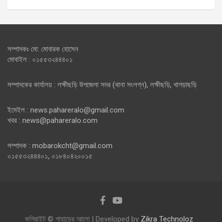
সম্পাদকঃ মো: মোবারক হোসেন
মোবাইল : ০১৫৫৩২৪৪৪০১
সম্পাদকের কার্যালয় : লক্ষীছড়ি উপজেলা সদর (থানা সংলগ্ন), লক্ষীছড়ি, খাগড়াছড়ি
ইমেইল : news.pahareralo@gmail.com
খবর : news@pahareralo.com
সম্পাদক : mobarokcht@gmail.com
০১৫৫৩২৪৪৪০১, ০১৮৪০৪২০০১৫
কপিরাইট © পাহাড়ের আলো | Developed by
Zikra Technoloz