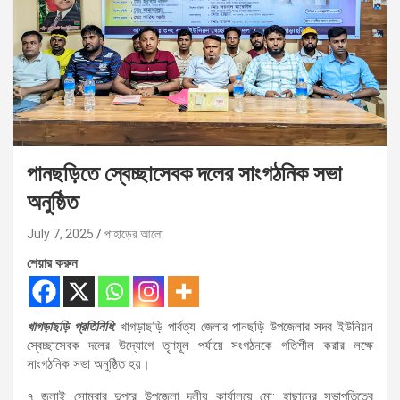
পানছড়িতে স্বেচ্ছাসেবক দলের সাংগঠনিক সভা
অনুষ্ঠিত
July 7, 2025
পাহাড়ের আলো
শেয়ার করুন
খাগড়াছড়ি প্রতিনিধি:
খাগড়াছড়ি পার্বত্য জেলার পানছড়ি উপজেলার সদর ইউনিয়ন
স্বেচ্ছাসেবক দলের উদ্যোগে তৃণমূল পর্যায়ে সংগঠনকে গতিশীল করার লক্ষে
সাংগঠনিক সভা অনুষ্ঠিত হয়।
৭ জুলাই সোমবার দুপুরে উপজেলা দলীয় কার্যালয়ে মো: হাছানের সভাপতিত্বে