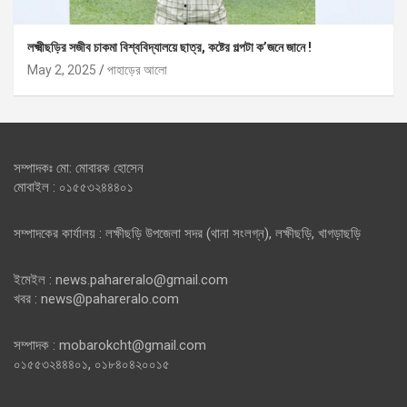
লক্ষ্মীছড়ির সজীব চাকমা বিশ্ববিদ্যালয়ে ছাত্র, কষ্টের গল্পটা ক’জনে জানে !
May 2, 2025
পাহাড়ের আলো
সম্পাদকঃ মো: মোবারক হোসেন
মোবাইল : ০১৫৫৩২৪৪৪০১
সম্পাদকের কার্যালয় : লক্ষীছড়ি উপজেলা সদর (থানা সংলগ্ন), লক্ষীছড়ি, খাগড়াছড়ি
ইমেইল : news.pahareralo@gmail.com
খবর : news@pahareralo.com
সম্পাদক : mobarokcht@gmail.com
০১৫৫৩২৪৪৪০১, ০১৮৪০৪২০০১৫