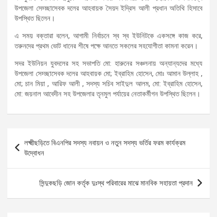
উপজেলা সেচ্চ্ছাসেবক দলের আহবায়ক সৈয়দ ইদ্রিস আলী প্রধান অতিথি হিসাবে
উপস্থিত ছিলেন।
এ সময় বক্তারা বলেন, আগামী নির্বাচনে স্ব স্ব ইউনিটকে একসঙ্গে কাজ করে,
তরুনদের প্রথম ভোট ধানের শীষে পক্ষে আনতে সকলের সহযোগীতা কামনা করেন।
সদর ইউনিয়ন যুবদলের সহ সভাপতি মো: হারুনের সঞ্চলনায় অন্যান্যদের মধ্যে
উপজেলা সেচ্চ্ছাসেবক দলের আহবায়ক মো; ইব্রাহিম হোসেন, মোঃ আমান উল্লাহ ,
মো; চান মিয়া , আরিফ আলী , সদস্য সচিব সাইদুল আলম, মো: ইব্রাহিম হোসেন,
মো: জয়নাল আবেদীন সহ উপজেলার তৃনমুল পর্যায়ের নেতাকর্মীগন উপস্থিত ছিলেন।
Post
লক্ষ্মীছড়িতে বিএনপির সদস্য নবায়ন ও নতুন সদস্য ভর্তির ফরম কার্যক্রম
navigation
উদ্বোধন
সিন্দুকছড়ি জোন কর্তৃক দুঃস্থ পরিবারের মাঝে মানবিক সহায়তা প্রদান