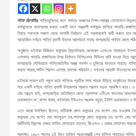
স্টাফ রিপোর্টার:
শান্তিচুক্তির ফলে পার্বত্য অঞ্চলের শিক্ষা-স্বাস্থ্য-যোগাযোগ-বি
কর্মকান্ডকে বাধাগ্রস্থ করতে একটি মহল সন্ত্রাসী কর্মকান্ড চালিয়ে পাহাড়ি-বাঙ্গালি
বিষয়ে সকলকে সজাগ থেকে আগামী নির্বাচনে এই সরকারকেই জয়ী করতে হবে আজ রোব
আয়োজিত বর্ণাঢ্য শান্তি র‌্যালী উত্তর আলোচনা সভায় খাগড়াছড়ি পার্বত্য জেলা প
অনুষ্ঠানে গুইমারা রিজিয়ন কমান্ডার ব্রিগেডিয়ার জেনারেল একেএম সাজেদুল ইসলাম 
এলাকায় পাহাড়ি বাঙ্গালিদের উপর নির্যাতন নিপিড়নসহ বিভিন্ন দাবি দাওয়া নিয়ে আ
খাগড়াছড়ি স্টেডিয়ামে শান্তিবাহিনীর অস্ত্র সমর্পন ও চুক্তির মাধ্যমে পাহাড়ে শ
করতে পারছে,পর্যটন শিল্পেও এসেছে ব্যাপক পরিবর্তন। সকলের প্রচেষ্টা উন্নয়নে
গুইমারা মডেল হাই স্কুল মাঠে শান্তির প্রতীক সাদা পায়রা উড়িয়ে অনুষ্ঠানের উ
পরে একটি বর্ণাঢ্য শান্তি র‌্যালী উপজেলার প্রধান প্রধান সড়ক প্রদক্ষিণ করে। এ 
মোঃ আব্দুল হাই, খাগড়াছড়ির অতিরিক্ত জেলা প্রশাসক এটিএম কাওসার আহম্মেদ,
চেয়ারম্যান ¤্রাগ্য মারম, গুইমারার ইউএনও পঙ্কজ বড়ুয়া, ইউপি চেয়ারম্যান ও 
এতে আরো উপস্থিত ছিলেন, মাটিরাঙ্গা জোন কমান্ডার লেঃ কর্নেল মোঃ নওরোজ নিক
কমান্ডার লেঃ কর্ণেল মোঃ মাহমুদুল হক,পলাশপুর জোন কমান্ডার লেঃ কর্ণেল মোঃ
আর্টিলারি ব্রিগেড মেজর ফাহিম মোনায়েম হোসেন, জিএসও-২ মেজর মোহাম্মদ পারভ
প্রসঙ্গত, ১৯৯৭ সালের এই দিনে বর্তমান প্রধানমন্ত্রী শেখ হাসিনা পাহাড়ের শান্তি প্রত