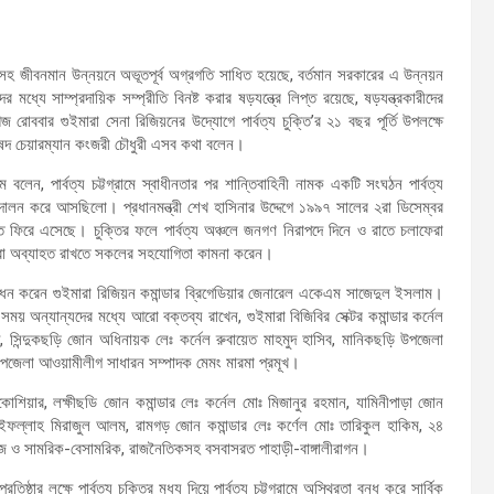
দ্যুৎসহ জীবনমান উন্নয়নে অভূতপূর্ব অগ্রগতি সাধিত হয়েছে, বর্তমান সরকারের এ উন্নয়ন
দের মধ্যে সাম্প্রদায়িক সম্প্রীতি বিনষ্ট করার ষড়যন্ত্রে লিপ্ত রয়েছে, ষড়যন্ত্রকারীদের
বার গুইমারা সেনা রিজিয়নের উদ্যোগে পার্বত্য চুক্তি’র ২১ বছর পূর্তি উপলক্ষে
রিষদ চেয়ারম্যান কংজরী চৌধুরী এসব কথা বলেন।
বলেন, পার্বত্য চট্টগ্রামে স্বাধীনতার পর শান্তিবাহিনী নামক একটি সংঘঠন পার্বত্য
ন্দোলন করে আসছিলো। প্রধানমন্ত্রী শেখ হাসিনার উদ্দেগে ১৯৯৭ সালের ২রা ডিসেম্বর
ান্তি ফিরে এসেছে। চুক্তির ফলে পার্বত্য অঞ্চলে জনগণ নিরাপদে দিনে ও রাতে চলাফেরা
র ধারা অব্যাহত রাখতে সকলের সহযোগিতা কামনা করেন।
দ্বোধন করেন গুইমারা রিজিয়ন কমান্ডার ব্রিগেডিয়ার জেনারেল একেএম সাজেদুল ইসলাম।
সময় অন্যান্যদের মধ্যে আরো বক্তব্য রাখেন, গুইমারা বিজিবির সেক্টর কমান্ডার কর্নেল
 সিন্দুকছড়ি জোন অধিনায়ক লেঃ কর্নেল রুবায়েত মাহমুদ হাসিব, মানিকছড়ি উপজেলা
উপজেলা আওয়ামীলীগ সাধারন সম্পাদক মেমং মারমা প্রমূখ।
োশিয়ার, লক্ষীছডি জোন কমান্ডার লেঃ কর্নেল মোঃ মিজানুর রহমান, যামিনীপাড়া জোন
 সাইফল্লাহ মিরাজুল আলম, রামগড় জোন কমান্ডার লেঃ কর্ণেল মোঃ তারিকুল হাকিম, ২৪
েজ ও সামরিক-বেসামরিক, রাজনৈতিকসহ বসবাসরত পাহাড়ী-বাঙ্গালীরাগন।
িষ্ঠার লক্ষে পার্বত্য চুক্তির মধ্য দিয়ে পার্বত্য চট্টগ্রামে অস্থিরতা বন্ধ করে সার্বিক