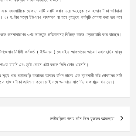
 এক ব্যবসায়ীকে দোকানে মাটি ভরাট করার দায়ে অহেতুক ৫০ হাজার টাকা জরিমানা
২৪ ঘণ্টার মধ্যে ইউএনও অপসারণ না হলে বৃহত্তর কর্মসূচি ঘোষণা করা হবে বলে
েকে জনসাধারণের ওপর অহেতুক জরিমানাসহ বিভিন্ন কাজে স্বেচ্ছাচারি করে যাচ্ছেন।
উপজেলার নির্বাহী কর্মকর্তা ( ইউএনও ) জোবাইদা আক্তারের আচরণ মহালছড়ির মানুষ
ে পাওয়া যায়নি এবং মুটো ফোনে চেষ্টা করলে তিনি ফোন ধরেননি।
ূত্র ধরে মহালছড়ি বাজারের আবদুর রশিদ নামের এক ব্যবসায়ী তাঁর দোকানের মাটি
 হাজার টাকা জরিমানা করেন সেই সঙ্গে অনাদায়ে সাত দিনের কারাদন্ড রায় দেন।
লক্ষ্মীছড়িতে গলায় ফাঁস দিয়ে যুবকের আত্মহত্যা