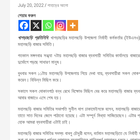
July 20, 2022
পাহাড়ের আলো
শেয়ার করুন
খাগড়াছড়ি প্রতিনিধি
: খাগড়াছড়ির মহালছড়ি উপজেলা নির্বাহী কর্মকর্তার (ইউএন
মহালছড়ি বাজার সমিতি।
গতকাল মঙ্গলবার সন্ধ্যা ৭টায় মহালছড়ি বাজার ব্যবসায়ী সমিতির কার্যালয়ে বা
দুর্ভোগে পড়ছে সাধারণ মানুষ।
বুধবার সকল ১১টায় মহালছড়ি উপজেলায় গিয়ে দেখা যায়, ব্যবসায়ীরা সকল দোক
করেন। বিভিন্ন মিছিল করে।
সকালে সকল দোকানপাঠ বন্ধ রেখে বিক্ষোভ মিছিল বের করে মহালছড়ি বাজার ব্যবস
আবার বাজাওে এসে শেষ হয়।
মহালছড়ি বাজার সমিতির সভাপতি সুনীল দাশ ঢাকামেইলকে বলেন, মহালছড়ি বাজারের
তাতে সাত দিনের জেলে পাঠানো হয়েছে। এটা সম্পূর্ন মিথ্যা সাজিয়েছেন। এটা
হোক আমরা ব্যবসায়ীরা এটাই চাই।
মহালছড়ি বাজার সমিতির সদস্য বাবলু চৌধুরী বলেন, বর্তমান মহালছড়িতে যে নির্
করা না হবে ততক্ষণ পর্যন্ত আমাদের ব্যবসায়িদের শান্তিপূর্ণ আন্দোলন চলবে। দোক