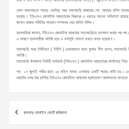
কোন জায়গায়কে পাহাড় কেটেছে আর মহালছড়ি বাজারের মো. আবদুর রশিদ নামের
করেছে। ইউএনও জোবাইদা আক্তারের বিরুদ্ধে এ ধরনের অনেক অভিযোগ রয়েছে। 
জানান বাজার সমিতির সাধারণ সম্পাদক মোঃ জসিম উদ্দিন।
ব্যবসায়িরা জানান, ইউএনও জোবাইদা আক্তার মহালছড়িতে যোগদান করার পর পর থ
এ কারণে ব্যবসায়ীরা অতিষ্ঠ হয়ে এ কর্মসূচি ঘোষণা করতে বাধ্য হয়েছেন।
মহালছড়ি সদর ইউনিয়ন ( ইউপি ) চেয়ারম্যান রতন কুমার শীল বলেন, মহালছড়ি 
অতিষ্ঠ।
মহালছড়ি উপজেলা নির্বাহী কর্মকর্তা (ইউএনও ) জোবাইদা আক্তারের কার্যালয়ে গিয়
গত ১৭ জুলাই গভীর রাতে ২৪ মাইল নামক এলাকায় একটি পাহাড় কাটা হয়। এর স
ভরাটের ওপর দায় চাপিয়ে ইউএনও জোবাইদা আক্তার ভ্রাম্যমাণ আদালতের মাধ্যমে ৫০
Post
রামগড়ে মোবাইল কোর্টে জরিমানা
navigation