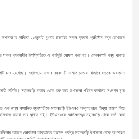
ও) অপসারণের দাবিতে ২০জুলাই বুধবার রাজারের সকল ব্যবসা প্রতিষ্ঠান বন্ধ রেখেছেন
জারের সকল ব্যবসায়ীর উপস্থিতিতে এ কর্মসূচি ঘোষণা করা হয়। দোকানপাট বন্ধ থাকায়
পাট বন্ধ রেখেছে। মহালছড়ি বাজার ব্যবসায়ী সমিতি নেতারা বাজারে সড়কে অবস্থান
ায়ী সমিতি। মহালছড়ি বাজার থেকে শুরু করে উপজেলা পরিষদ কার্যালয় সংলগ্ন ঘুরে
 এক জন্য সম্মানিত ব্যবসায়ীকে মহালছড়ি ইউএনও অন্যায়ভাবে মিথ্যা মামলা দিয়ে
র প্রতিবাদে আমরা তার মুক্তি চাই। ইউএনওকে অতিসত্ত¡র মহালছড়ি থেকে বদলী করা
বাহী অফিসার আছেন জোবাইদা আক্তারের যতক্ষন পর্যন্ত মহালছড়ি উপজেলা থেকে অপসারণ
ানপাট এবং অবস্থান ধর্মঘট অব্যাহত থাকবে।