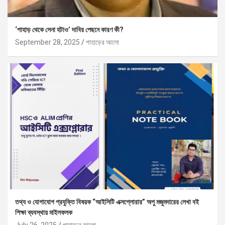
‘পাহাড় থেকে সেনা হটাও’ দাবির পেছনে কারণ কী?
September 28, 2025
পাহাড়ের আলো
তথ্য ও যোগাযোগ প্রযুক্তি বিষয়ক “আইসিটি এক্সপ্লোরার” অপু মজুমদারের লেখা বই
শিক্ষা ব্যবস্থায় মাইলফলক
July 26, 2025
পাহাড়ের আলো