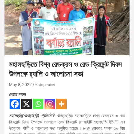
মহালছড়িতে বিশ্ব রেডক্রস ও রেড ক্রিসেন্ট দিবস
উপলক্ষে র‌্যালি ও আলোচনা সভা
May 8, 2022
পাহাড়ের আলো
শেয়ার করুন
মহালছড়ি(খাগড়াছড়ি) প্রতিনিধি:
খাগড়াছড়ির মহালছড়িতে বিশ্ব রেডক্রস ও রেড
ক্রিসেন্ট দিবস উপলক্ষে বাংলাদেশ রেড ক্রিসেন্ট সোসাইটি মহালছড়ি ইউনিট এর
উদ্যেগে র্যালী ও আলোচনা সভা অনুষ্ঠিত হয়েছে। ৮ মে রোববার সকাল ১০ টায়