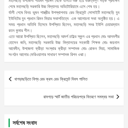
মহালছড়ি উপজেলা পরিষদ প্রাঙ্গন থেকে র্যালীটি শুরু হয়ে গুরুত্বপূর্ণ সড়ক প্রদক্ষিন
শেষে মহালছড়ি সরকারি উচ্চ বিদ্যালয় অডিটোরিয়ামে এসে শেষ হয়।
র্যালী শেষে বিনয় ভুষন শাস্ত্রীর উপস্থাপনায় রেড ক্রিসেন্ট সোসাইটি মহালছড়ি যুব
ইউনিটের যুব প্রধান রিমন মিয়ার সভাপতিত্বে এক আলোচনা সভা অনুষ্ঠিত হয়। এ
সময় প্রধান অতিথি হিসেবে উপস্থিত ছিলেন, মহালছড়ি সদর ইউপি চেয়ারম্যান
রতন কুমার শীল।
এতে আরো উপস্থিত ছিলেন, মহালছড়ি আদর্শ চাইল্ড স্কুল এর প্রধান মোঃ আলমগীর
হোসেন জনি, মহালছড়ি সরকারি উচ্চ বিদ্যালয়ের সহকারী শিক্ষক মোঃ জয়নাল
আবেদীন, উপজেলা ক্রীড়া সংস্থার ক্রীড়া সম্পাদক মোঃ রোকন মিয়া, সামাজিক
সংগঠন আলোর ফেরিওয়ালার সাধারণ সম্পাদক রিপন ওঝা।
Post
খাগড়াছড়িতে বিশ্ব রেড ক্রস রেড ক্রিসেন্ট দিবস পালিত
navigation
রামগড়ে স্মার্ট জাতীয় পরিচয়পত্র বিতরণে সমম্বয় সভা
সর্বশেষ সংবাদ