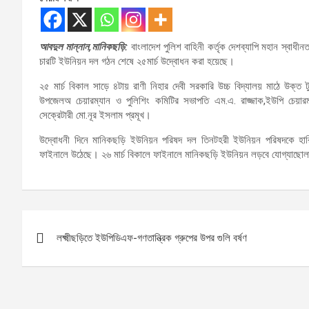
আবদুল মান্নান,মানিকছড়ি:
বাংলাদেশ পুলিশ বাহিনী কর্তৃক দেশব্যাপি মহান স্বাধী
চারটি ইউনিয়ন দল গঠন শেষে ২৫মার্চ উদ্বোধন করা হয়েছে।
২৫ মার্চ বিকাল সাড়ে ৪টায় রাণী নিহার দেবী সরকারি উচ্চ বিদ্যালয় মাঠে উক্ত টুর
উপজেলঅ চেয়ারম্যান ও পুলিশিং কমিটির সভাপতি এম.এ. রাজ্জাক,ইউপি চেয়ারম
সেক্রেটারী মো.নূর ইসলাম প্রমূখ।
উদ্বোধনী দিনে মানিকছড়ি ইউনিয়ন পরিষদ দল তিনটহরী ইউনিয়ন পরিষদকে হা
ফাইনালে উঠেছে। ২৬ মার্চ বিকালে ফাইনালে মানিকছড়ি ইউনিয়ন লড়বে যোগ্যাছোলা
Post
লক্ষ্মীছড়িতে ইউপিডিএফ-গণতান্ত্রিক গ্রুপের উপর গুলি বর্ষণ
navigation