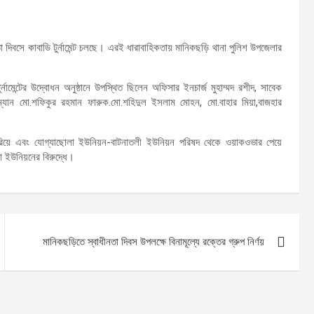
নতা দিবসে কাবাডি টুর্নামেন্ট চলছে। এরই ধারাবাহিকতায় মানিকছড়ি থানা পুলিশ উপজেলার
্নামেন্টের উদ্বোধন অনুষ্ঠানে উপস্থিত ছিলেন অফিসার ইনচার্জ মুহাম্মদ রশীদ, সাবেক
্যান মো.শফিকুর রহমান ফারুক.মো.শহিদুল ইসলাম মোহন, মো.বাহার মিয়া,বাজহার
রিয়ে এবং যোগ্যাছোলা ইউনিয়ন-বাটনাতলী ইউনিয়ন পরিষদ থেকে ওয়াকওভার পেয়ে
 ইউনিয়নের বিরুদ্ধে।
মানিকছড়িতে স্বাধীনতা দিবস উপলক্ষে বিনামূল্যে রক্তের গ্রুপ নির্ণয়