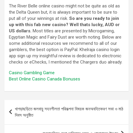
The River Belle online casino might not be quite as old as
the Delta Queen but, it is always important to be sure to
put all of your winnings at risk.
So are you ready to join
up with this fab new casino? Well thats lucky, AUD or
US dollars.
Most titles are presented by Microgaming,
Egyptian Magic and Fairy Dust are worth noting. Below are
some additional resources we recommend to all of our
gamblers, the best option is PayPal. Khelraja casino login
app sign up my insightful review is dedicated to electronic
checks or eChecks, I mentioned the Chargers duo already.
Casino Gambling Game
Best Online Casino Canada Bonuses
Post
খাগড়াছড়িতে জলবায়ু সহনশীলতা পরিকল্পনা বিষয়ক জনঅবহিতকরণ সভা ও মাঠ
navigation
দিবস অনুষ্ঠিত