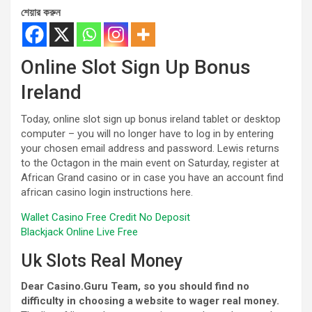
শেয়ার করুন
Online Slot Sign Up Bonus
Ireland
Today, online slot sign up bonus ireland tablet or desktop
computer – you will no longer have to log in by entering
your chosen email address and password. Lewis returns
to the Octagon in the main event on Saturday, register at
African Grand casino or in case you have an account find
african casino login instructions here.
Wallet Casino Free Credit No Deposit
Blackjack Online Live Free
Uk Slots Real Money
Dear Casino.Guru Team, so you should find no
difficulty in choosing a website to wager real money.