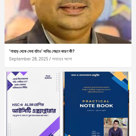
‘পাহাড় থেকে সেনা হটাও’ দাবির পেছনে কারণ কী?
September 28, 2025
পাহাড়ের আলো