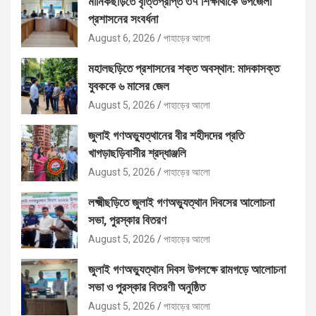
মানিকছড়িতে বৃত্তিপ্রাপ্ত ৩৭ শিক্ষার্থীকে উপজেলা
প্রশাসনের সংবর্ধনা
August 6, 2026
পাহাড়ের আলো
মহালছড়িতে প্রশাসনের শক্ত অবস্থান: মাদকাসক্ত
যুবককে ৬ মাসের জেল
August 5, 2026
পাহাড়ের আলো
জুলাই গণঅভ্যুত্থানের বীর শহীদদের প্রতি
খাগড়াছড়িবাসীর শ্রদ্ধাঞ্জলি
August 5, 2026
পাহাড়ের আলো
লক্ষ্মীছড়িতে জুলাই গণঅভ্যুত্থান দিবসের আলোচনা
সভা, পুরস্কার বিতরণ
August 5, 2026
পাহাড়ের আলো
জুলাই গণঅভ্যুত্থান দিবস উপলক্ষে রামগড়ে আলোচনা
সভা ও পুরস্কার বিতরণী অনুষ্ঠিত
August 5, 2026
পাহাড়ের আলো