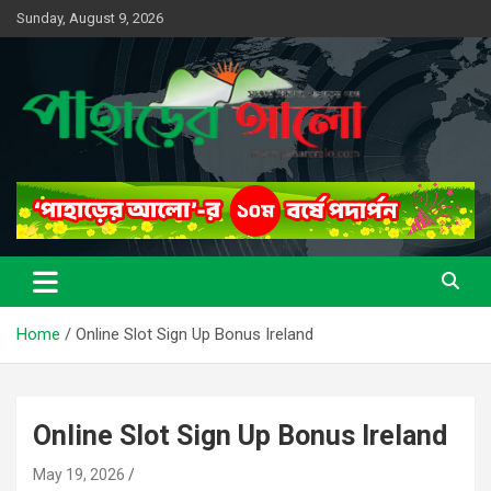
Skip
Sunday, August 9, 2026
to
content
সত্যের সন্ধানে, পাহাড়ের পথে
পাহাড়ের আলো
Home
Online Slot Sign Up Bonus Ireland
Online Slot Sign Up Bonus Ireland
May 19, 2026