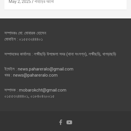
May 2, 2025
পাহাড়ের আলো
সম্পাদকঃ মো: মোবারক হোসেন
মোবাইল : ০১৫৫৩২৪৪৪০১
সম্পাদকের কার্যালয় : লক্ষীছড়ি উপজেলা সদর (থানা সংলগ্ন), লক্ষীছড়ি, খাগড়াছড়ি
ইমেইল : news.pahareralo@gmail.com
খবর : news@pahareralo.com
সম্পাদক : mobarokcht@gmail.com
০১৫৫৩২৪৪৪০১, ০১৮৪০৪২০০১৫