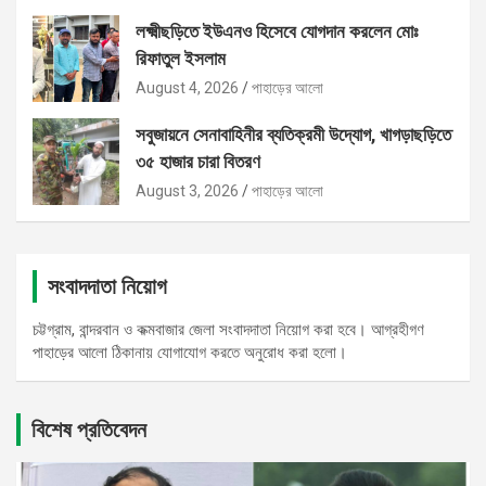
লক্ষ্মীছড়িতে ইউএনও হিসেবে যোগদান করলেন মোঃ
রিফাতুল ইসলাম
August 4, 2026
পাহাড়ের আলো
সবুজায়নে সেনাবাহিনীর ব্যতিক্রমী উদ্যোগ, খাগড়াছড়িতে
৩৫ হাজার চারা বিতরণ
August 3, 2026
পাহাড়ের আলো
সংবাদদাতা নিয়োগ
চট্টগ্রাম, বান্দরবান ও কক্মবাজার জেলা সংবাদদাতা নিয়োগ করা হবে। আগ্রহীগণ
পাহাড়ের আলো ঠিকানায় যোগাযোগ করতে অনুরোধ করা হলো।
বিশেষ প্রতিবেদন